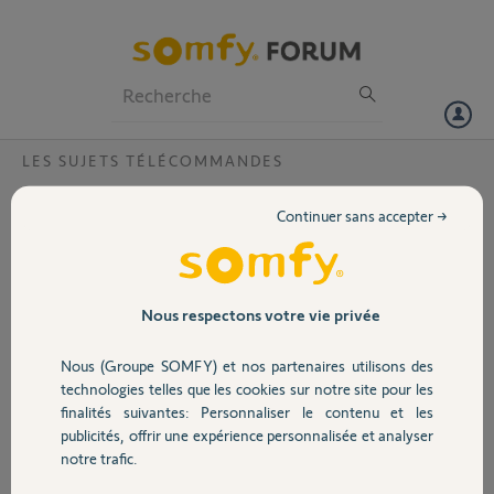
Particuliers
Professionnels
Forum
LES SUJETS TÉLÉCOMMANDES
Volet
Télécommande alarme On/Off + Groupes
Continuer sans accepter →
bonjour j'ai acheté il y a quelques années une alarme somfy avec
Portail
badges et télécommande.Or aujourd'hui les badges sont HS et
j'aimerai me servir de la télécommande dont je ne me rappelle plus le
mode d'emploi merci
Garage
Nous respectons votre vie privée
gerard B.
Nous (Groupe SOMFY) et nos partenaires utilisons des
Sécurité
il y a plus de 9 ans
technologies telles que les cookies sur notre site pour les
Participer au fil de discussion
finalités suivantes: Personnaliser le contenu et les
publicités, offrir une expérience personnalisée et analyser
Domotique
notre trafic.