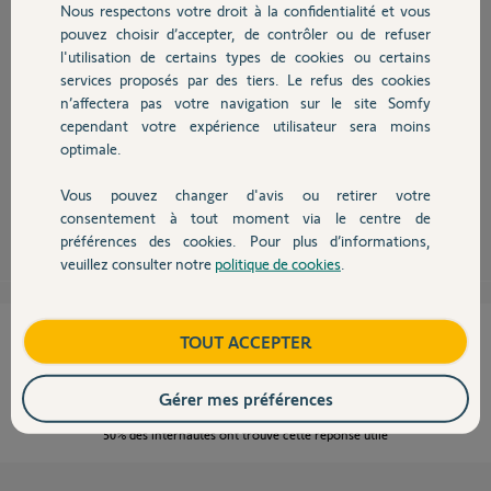
Nous respectons votre droit à la confidentialité et vous
Chauffage
pouvez choisir d’accepter, de contrôler ou de refuser
Bonjour,
l'utilisation de certains types de cookies ou certains
Si la télécommande était livrée dans le kit elle est déjà reconnue dans le
services proposés par des tiers. Le refus des cookies
Autres produits
système.
n’affectera pas votre navigation sur le site Somfy
Il suffit de mettre une pile.
cependant votre expérience utilisateur sera moins
son n° à 6 chiffres doit apparaître dans la liste des éléments menu 5.
Si cette télécommande n'était pas livrée avec le kit, il faut mettre une pile
optimale.
et l'enregistrer dans "ajout de télécommande" voir votre notice.
Vous pouvez changer d'avis ou retirer votre
Devis avec un pro
Anonyme
consentement à tout moment via le centre de
il y a plus de 9 ans
préférences des cookies. Pour plus d’informations,
veuillez consulter notre
politique de cookies
.
Contact
Cette réponse vous a-t-elle aidé ?
Boutique
TOUT ACCEPTER
NON
OUI
Gérer mes préférences
50%
des internautes ont trouvé cette réponse utile