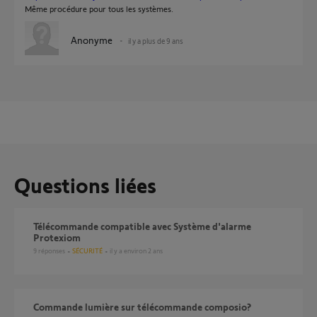
Même procédure pour tous les systèmes.
Anonyme
il y a plus de 9 ans
Questions liées
Télécommande compatible avec Système d'alarme
Protexiom
9
réponses
SÉCURITÉ
il y a environ 2 ans
commande lumière sur télécommande composio?