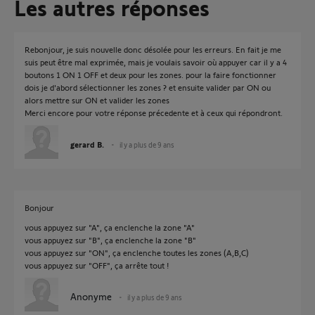
Les autres réponses
Rebonjour, je suis nouvelle donc désolée pour les erreurs. En fait je me
suis peut être mal exprimée, mais je voulais savoir où appuyer car il y a 4
boutons 1 ON 1 OFF et deux pour les zones. pour la faire fonctionner
dois je d'abord sélectionner les zones ? et ensuite valider par ON ou
alors mettre sur ON et valider les zones
Merci encore pour votre réponse précedente et à ceux qui répondront.
gerard B.
il y a plus de 9 ans
Bonjour
vous appuyez sur "A", ça enclenche la zone "A"
vous appuyez sur "B", ça enclenche la zone "B"
vous appuyez sur "ON", ça enclenche toutes les zones (A,B,C)
vous appuyez sur "OFF", ça arrête tout !
Anonyme
il y a plus de 9 ans