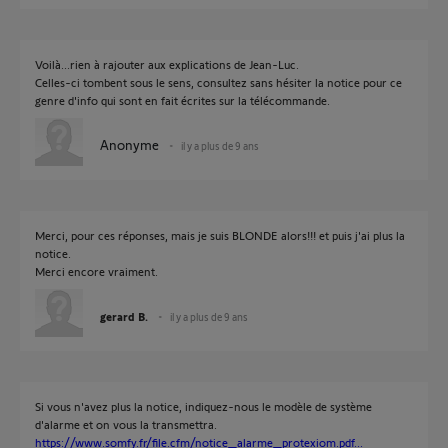
Voilà...rien à rajouter aux explications de Jean-Luc.
Celles-ci tombent sous le sens, consultez sans hésiter la notice pour ce
genre d'info qui sont en fait écrites sur la télécommande.
Anonyme
il y a plus de 9 ans
Merci, pour ces réponses, mais je suis BLONDE alors!!! et puis j'ai plus la
notice.
Merci encore vraiment.
gerard B.
il y a plus de 9 ans
Si vous n'avez plus la notice, indiquez-nous le modèle de système
d'alarme et on vous la transmettra.
https://www.somfy.fr/file.cfm/notice_alarme_protexiom.pdf...