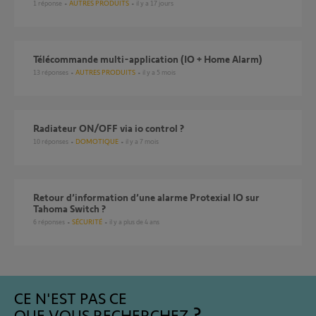
1
réponse
AUTRES PRODUITS
il y a 17 jours
Télécommande multi-application (IO + Home Alarm)
13
réponses
AUTRES PRODUITS
il y a 5 mois
Radiateur ON/OFF via io control ?
10
réponses
DOMOTIQUE
il y a 7 mois
Retour d’information d’une alarme Protexial IO sur
Tahoma Switch ?
6
réponses
SÉCURITÉ
il y a plus de 4 ans
CE N'EST PAS CE
QUE VOUS RECHERCHEZ