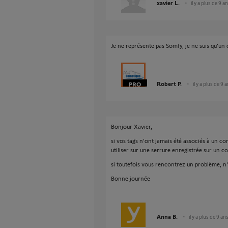
xavier L.
il y a plus de 9 a
Je ne représente pas Somfy, je ne suis qu'un 
Robert P.
il y a plus de 9 
Bonjour Xavier,
si vos tags n'ont jamais été associés à un 
utiliser sur une serrure enregistrée sur un 
si toutefois vous rencontrez un problème, n
Bonne journée
Anna B.
il y a plus de 9 an