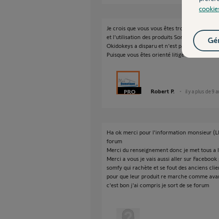
cookie
Je crois que vous vous êtes trompé de forum, 
et l'utilisation des produits Somfy.
Gér
Okidokeys a disparu et n'est pas un produit S
Puisque vous êtes orienté litige retournez s
Robert P.
il y a plus de 9 
Ha ok merci pour l'information monsieur (L
forum
Merci du renseignement donc je met tous a l
Merci a vous je vais aussi aller sur Facebook
somfy qui rachète et se fout des anciens clie
pour que leur produit re marche comme ava
c'est bon j'ai compris je sort de se forum