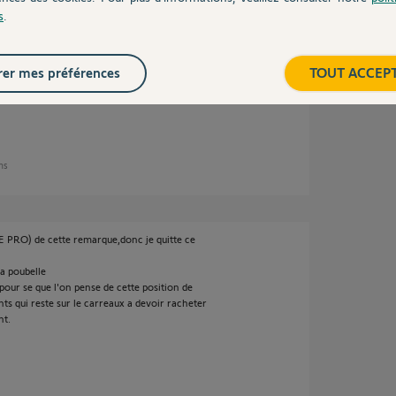
s
.
ici c'est un forum d'entraide sur l'installation
er mes préférences
TOUT ACCEP
omfy...
ur le forum 50 million de consommateur.
ans
E PRO) de cette remarque,donc je quitte ce
a poubelle
 pour se que l'on pense de cette position de
nts qui reste sur le carreaux a devoir racheter
nt.