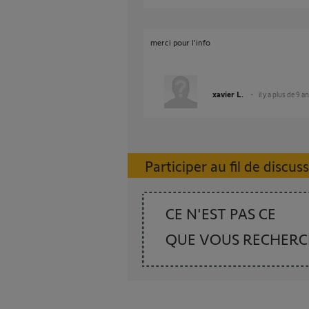
merci pour l'info
xavier L.
il y a plus de 9 a
Participer au fil de discus
CE N'EST PAS CE
QUE VOUS RECHER