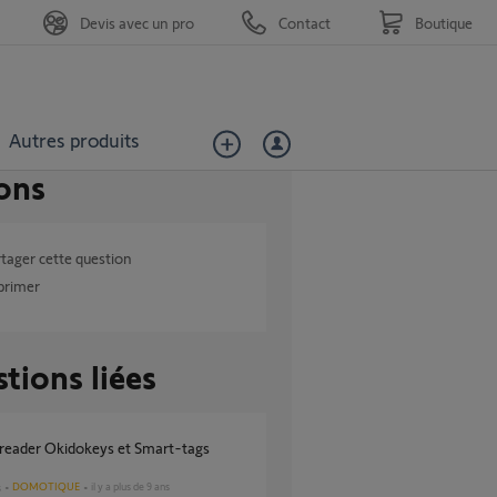
Devis avec un pro
Contact
Boutique
Autres produits
ons
tager cette question
primer
tions liées
DOMOTIQUE
il y a plus de 9 ans
s