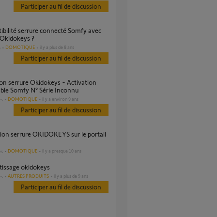
Participer au fil de discussion
 Okidokeys ?
DOMOTIQUE
il y a plus de 8 ans
s
Participer au fil de discussion
ble Somfy N° Série Inconnu
DOMOTIQUE
il y a environ 9 ans
es
Participer au fil de discussion
DOMOTIQUE
il y a presque 10 ans
es
ntissage okidokeys
AUTRES PRODUITS
il y a plus de 9 ans
es
Participer au fil de discussion