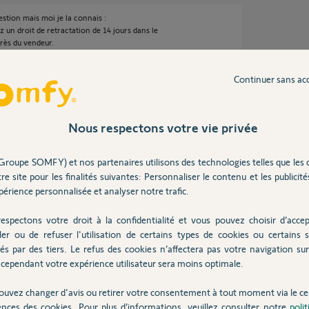
estion mais moi je la connais :
z un droit de retractation de 14 jours dans le
près du vendeur.
Continuer sans ac
ans
Nous respectons votre vie privée
 a 6 mois , donc les 14 jours c'est foutu et sa ne
Groupe SOMFY) et nos partenaires utilisons des technologies telles que les 
es personne qui on acheter comme moi plusieurs
re site pour les finalités suivantes: Personnaliser le contenu et les publicités
 a la poubelle.
érience personnalisée et analyser notre trafic.
 mon dis que je n'était pas le seul , ils sont en
espectons votre droit à la confidentialité et vous pouvez choisir d’accep
y être actif qui jusqu'à maintenant marchais
ler ou de refuser l'utilisation de certains types de cookies ou certains s
és par des tiers. Le refus des cookies n’affectera pas votre navigation sur 
cependant votre expérience utilisateur sera moins optimale.
ns
ouvez changer d'avis ou retirer votre consentement à tout moment via le ce
ences des cookies. Pour plus d’informations, veuillez consulter notre
poli