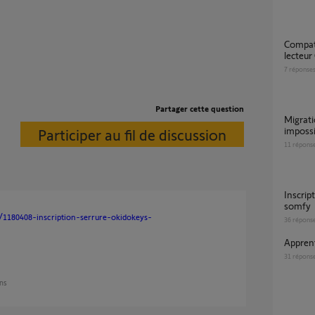
Compatibilité serrure connecté Somfy avec
lecteur
7
réponse
Partager cette question
Migration serrure Okidokeys - Activation
impossi
Participer au fil de discussion
11
répons
Inscription serrure OKIDOKEYS sur le portail
somfy
s/1180408-inscription-serrure-okidokeys-
36
répons
appre
31
répons
ans