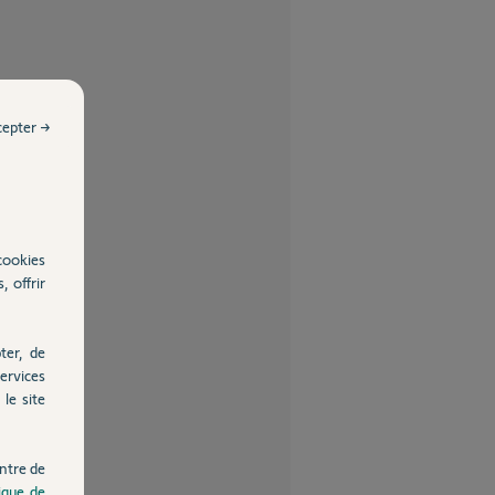
cepter →
cookies
, offrir
ter, de
ervices
le site
ntre de
tique de