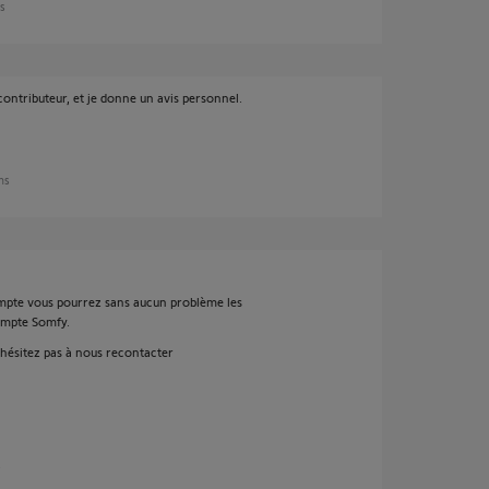
ns
contributeur, et je donne un avis personnel.
ans
compte vous pourrez sans aucun problème les
compte Somfy.
'hésitez pas à nous recontacter
s