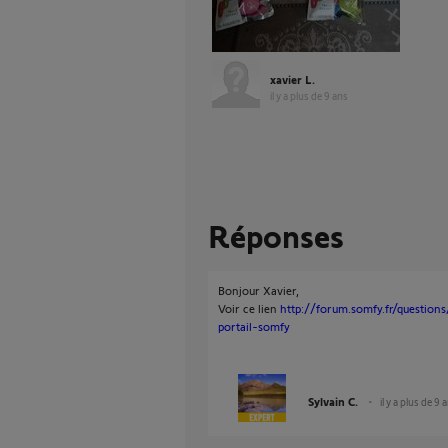
xavier L.
il y a plus de 9 ans
Réponses
Bonjour Xavier,
Voir ce lien
http://forum.somfy.fr/question
portail-somfy
Sylvain C.
il y a plus de 9 