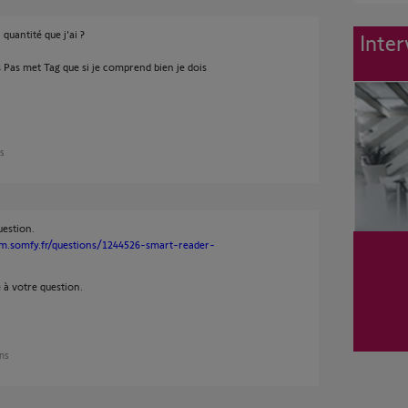
 quantité que j'ai ?
Inter
 Pas met Tag que si je comprend bien je dois
ns
uestion.
um.somfy.fr/questions/1244526-smart-reader-
 à votre question.
ans