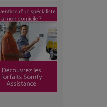
vention d'un spécialiste
à mon domicile ?
Découvrez les
forfaits Somfy
Assistance