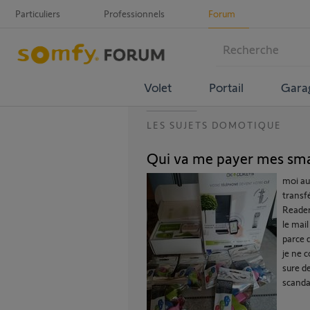
Particuliers
Professionnels
Forum
Volet
Portail
Gara
LES SUJETS DOMOTIQUE
Qui va me payer mes sma
moi aus
transf
Reader 
le mai
parce 
je ne 
sure d
scanda