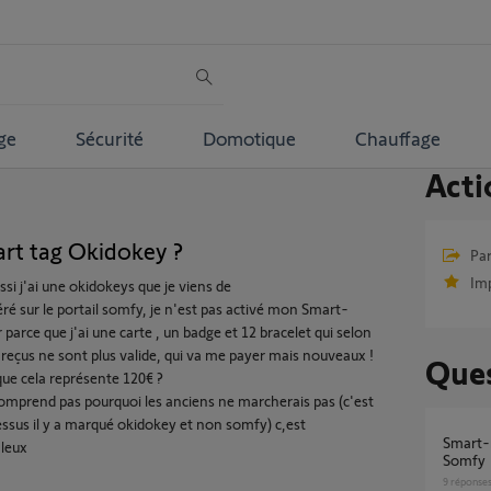
ge
Sécurité
Domotique
Chauffage
Acti
rt tag Okidokey ?
Par
Im
si j'ai une okidokeys que je viens de
éré sur le portail somfy, je n'est pas activé mon Smart-
parce que j'ai une carte , un badge et 12 bracelet qui selon
l reçus ne sont plus valide, qui va me payer mais nouveaux !
Ques
que cela représente 120€ ?
comprend pas pourquoi les anciens ne marcherais pas (c'est
essus il y a marqué okidokey et non somfy) c,est
Smart-reader Okidokeys et Smart-tags
leux
Somfy
9
réponse