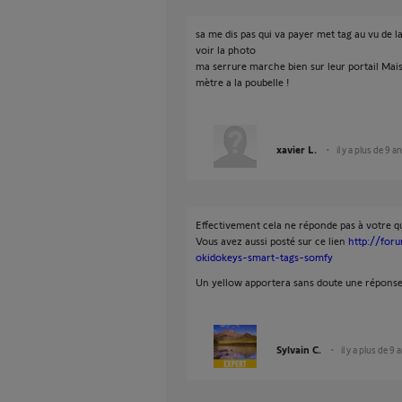
sa me dis pas qui va payer met tag au vu de la
voir la photo
ma serrure marche bien sur leur portail Mais
mètre a la poubelle !
xavier L.
il y a plus de 9 a
Effectivement cela ne réponde pas à votre q
Vous avez aussi posté sur ce lien
http://for
okidokeys-smart-tags-somfy
Un yellow apportera sans doute une réponse
Sylvain C.
il y a plus de 9 