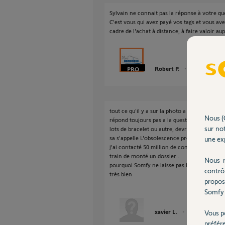
Sylvain ne connait pas la réponse à votre qu
C'est vous qui avez payé vos tags et vous ave
cadre de l'achat à distance, à faire valoir au
Robert P.
il y a plus de 9 
tout ce qu'il y a sur la photo a été acheté il y
Nous (
répond toujours pas a la question , toute l
sur not
lots de bracelet ou autre, devront tous mètre
sa s'appelle L'obsolescence programmé.
une exp
j'ai contacté 50 million de consommateur et il
train de monté un dossier .
Nous r
pourquoi Somfy ne laisse pas les tag okidoke
contrô
très bien
propos
Somfy 
xavier L.
il y a plus de 9 a
Vous p
préfér