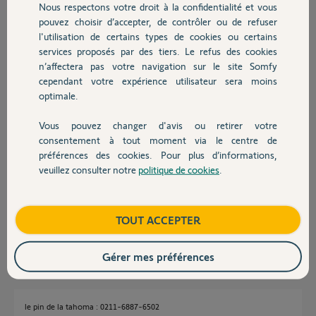
Nous respectons votre droit à la confidentialité et vous
Chauffage
Réponses
pouvez choisir d’accepter, de contrôler ou de refuser
l'utilisation de certains types de cookies ou certains
services proposés par des tiers. Le refus des cookies
Autres produits
Bonjour,
n’affectera pas votre navigation sur le site Somfy
Donnez le PIN de votre TaHoma.
cependant votre expérience utilisateur sera moins
optimale.
Robert P.
il y a plus de 9 ans
Vous pouvez changer d'avis ou retirer votre
Devis avec un pro
consentement à tout moment via le centre de
préférences des cookies. Pour plus d’informations,
veuillez consulter notre
politique de cookies
.
Bonjour Patrick,
Contact
je vous ai fait parvenir un e-mail.
bonne journée
Boutique
TOUT ACCEPTER
Nicolas F.
il y a plus de 9 ans
Gérer mes préférences
le pin de la tahoma : 0211-6887-6502