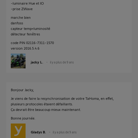
-luminaire Hue et IO
-prise ZWave
marche bien
danfoss
capteur temp+luminosité
détecteur fenêtres
code PIN 02116-7311-1570
version 2016.5.4.6
jacky L.
il y a plus de 9 ans
Bonjour Jacky,
Je viens de faire la resynchronisation de votre TaHoma, en effet,
plusieurs protocoles étaient défaillants.
Ça devrait être beaucoup mieux maintenant.
Bonne journée.
Gladys B.
il y a plus de 9 ans