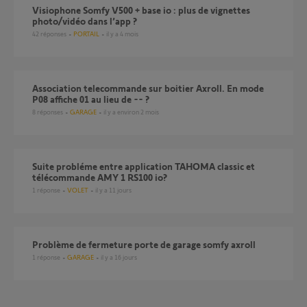
Visiophone Somfy V500 + base io : plus de vignettes
photo/vidéo dans l’app ?
42
réponses
PORTAIL
il y a 4 mois
Association telecommande sur boitier Axroll. En mode
P08 affiche 01 au lieu de -- ?
8
réponses
GARAGE
il y a environ 2 mois
Suite probléme entre application TAHOMA classic et
télécommande AMY 1 RS100 io?
1
réponse
VOLET
il y a 11 jours
Problème de fermeture porte de garage somfy axroll
1
réponse
GARAGE
il y a 16 jours