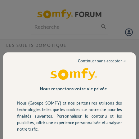
Particuliers
Professionnels
Forum
LES SUJETS DOMOTIQUE
Volet
Demande de mise à jour boîtier somfy ?
Continuer sans accepter →
Impossible maintenant de me connecter à mon boîtier TaHoma avec
Portail
mon iPad, cela fonctionne bien avec mon ordinateur À chaque fois
j'ai un message qui m'indique que mon boîtier doit être mis à jour. J'ai
procédé comme indiqué dans ce forum mais cela ne change rien.
Garage
Nous respectons votre vie privée
Merci de votre aide
Nous (Groupe SOMFY) et nos partenaires utilisons des
Sécurité
Philippe
technologies telles que les cookies sur notre site pour les
il y a plus de 9 ans
finalités suivantes: Personnaliser le contenu et les
Participer au fil de discussion
publicités, offrir une expérience personnalisée et analyser
Domotique
notre trafic.