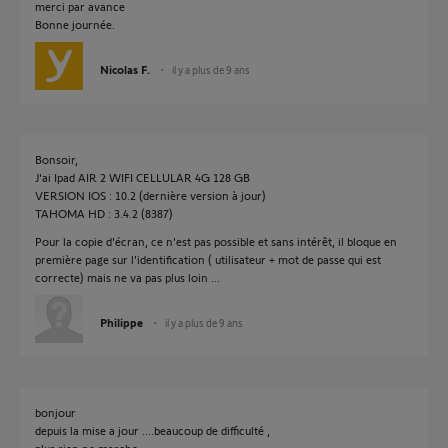
merci par avance
Bonne journée.
Nicolas F.
il y a plus de 9 ans
Bonsoir,
J'ai Ipad AIR 2 WIFI CELLULAR 4G 128 GB
VERSION IOS : 10.2 (dernière version à jour)
TAHOMA HD : 3.4.2 (8387)
Pour la copie d'écran, ce n'est pas possible et sans intérêt, il bloque en
première page sur l'identification ( utilisateur + mot de passe qui est
correcte) mais ne va pas plus loin ...
Philippe
il y a plus de 9 ans
bonjour
depuis la mise a jour ....beaucoup de difficulté ,