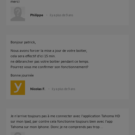
merci
Philippe
il y a plus de 9 ans
Bonjour patrick,
Nous avons forcer la mise a jour de votre boitier,
cela sera effectif d'ici 15 min.
ne débrancher pas votre boitier pendant ce temps.
Pourrez vous me confirmer son fonctionnement?
Bonne journée
Nicolas F.
il y a plus de 9 ans
Je n'arrive toujours pas à me connecter avec l'application Tahoma HD
sur mon Ipad, par contre cela fonctionne toujours bien avec l'app
Tahoma sur mon Iphone. Donc je ne comprends pas trop ...