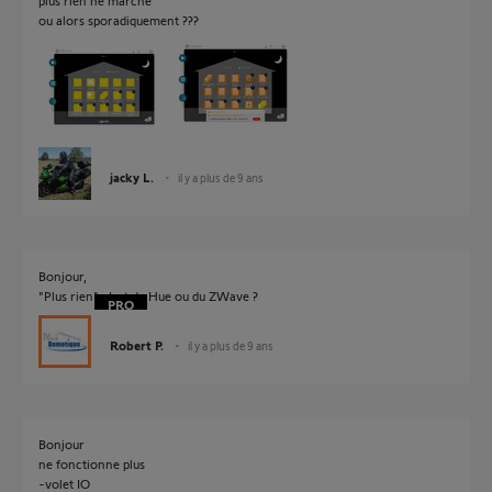
plus rien ne marche
ou alors sporadiquement ???
jacky L.
il y a plus de 9 ans
Bonjour,
"Plus rien" c'est du Hue ou du ZWave ?
Robert P.
il y a plus de 9 ans
Bonjour
ne fonctionne plus
-volet IO