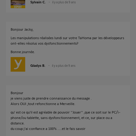
Sylvain C.
il y a plus de 9 ans
Bonjour Jacky,
Les manipulations réalisées lundi sur votre TaHoma par les développeurs
ont-elles résolus vos dysfonctionnements?
Bonne journée.
Gladys B.
il y a plus de 9 ans
Bonjour
je viens juste de prendre connaissance du message .
Alors OUI ,tout refonctionne a Merveille.
qu' est ce qu'il est agréable de pouvoir ''Jouer'' ,que ce soit sur le PC/i-
phone/ou tablette, sans dysfonctionnement, et ce, sur place ou a
distance.
du coup j'ai confiance a 100% .....et le fais savoir