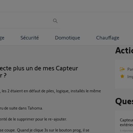
ge
Sécurité
Domotique
Chauffage
Acti
cte plus un de mes Capteur
Par
r ?
Im
 les 2 étaient en défaut de piles, logique, installés le même
Ques
paru de suite dans Tahoma.
tenté de le supprimer pour le re-ajouter.
Capteur d’ensoleillement et de température
extérie
 se coupe. Quand je clique 3s sur le bouton prog, il se
4
réponse