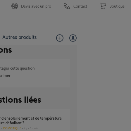
Devis avec un pro
Contact
Boutique
Autres produits
ons
tager cette question
primer
tions liées
ure défaillant ?
DOMOTIQUE
il y a 4 mois
s