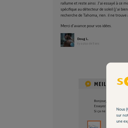
rallume et reste ainsi. J'ai essayé à ce
spécifique au détecteur de soleil (j'ai b
recherche de Tahoma, rien. il ne trouve
Merci d'avance pour vos idées.
Doug L.
il y a plus de 9 ans
Bonjour,
Essayez un reset du cap
Nous (
Si ça ne marche pas = 
sur not
une exp