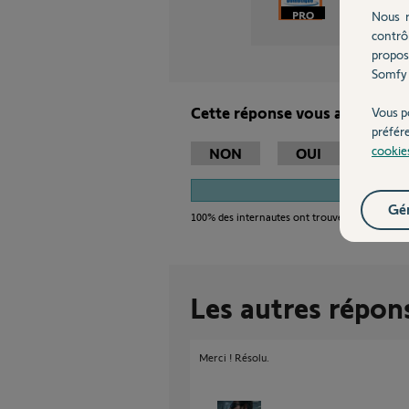
Robert P.
Nous r
contrô
propos
Somfy 
Cette réponse vous a-t-elle ai
Vous p
préfér
cookie
NON
OUI
1
Gér
100%
des internautes ont trouvé cette réponse
Les autres répon
Merci ! Résolu.