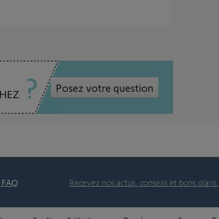
s
Posez votre question
CHEZ
t FAQ
Recevez nos actus, conseils et bons plans 