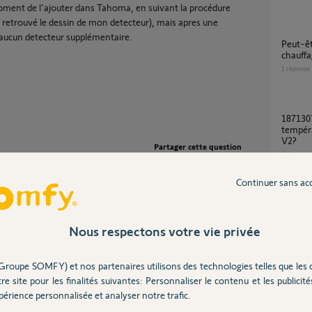
 moment de l'ajouter dans Tahoma, en suivant la procédure
ien retrouvé le dessin de mon detecteur), mais apres une
 aucun detecteur supplémentaire.
Peut-être un bug identifié à l'ajout d'un
chauff
1
réponse
1871307 Capteur d’ensoleillement et de
tempér
V2?
Partager cette question
1
réponse
Participer au fil de discussion
Continuer sans ac
capteur ensoleillement ouverture volet
l'hivers
Nous respectons votre vie privée
1
réponse
teur (appui maintenu 8" sur prog) et ré-association.
Groupe SOMFY) et nos partenaires utilisons des technologies telles que les 
SAV.
Capteu
re site pour les finalités suivantes: Personnaliser le contenu et les publicités
3
réponse
érience personnalisée et analyser notre trafic.