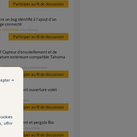
Participer au fil de discussion
age connecté
CHAUFFAGE
il y a 10 jours
Participer au fil de discussion
ature extérieure compatible Tahoma
DOMOTIQUE
il y a environ un an
Participer au fil de discussion
cepter →
?
VOLET
il y a 7 mois
Participer au fil de discussion
cookies
r ensoleillement et pergola Bio
, offrir
DOMOTIQUE
il y a 4 mois
s
Participer au fil de discussion