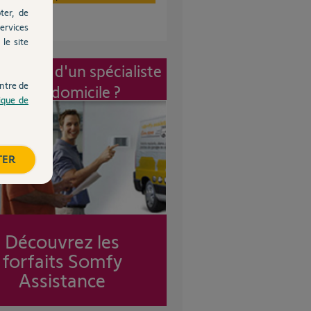
ter, de
ervices
le site
vention d'un spécialiste
ntre de
à mon domicile ?
tique de
TER
Découvrez les
forfaits Somfy
Assistance