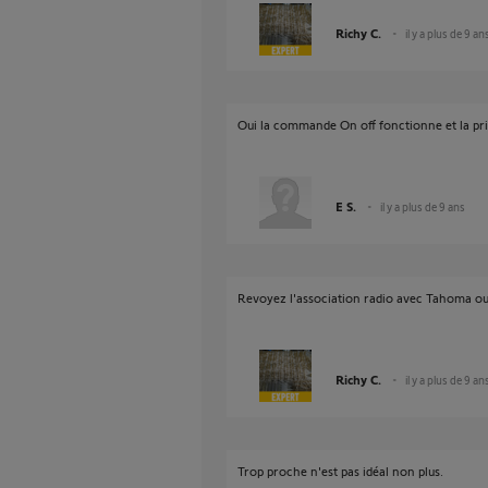
Richy C.
il y a plus de 9 an
Oui la commande On off fonctionne et la pri
E S.
il y a plus de 9 ans
Revoyez l'association radio avec Tahoma o
Richy C.
il y a plus de 9 an
Trop proche n'est pas idéal non plus.