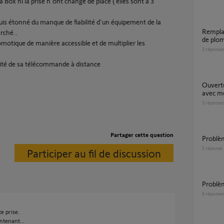
 Box ni la prise n'ont changé de place ( elles sont à 3
uis étonné du manque de fiabilité d'un équipement de la
Remplacement télécommande rts et pétage
rché..
de plo
domotique de manière accessible et de multiplier les
3
réponse
lité de sa télécommande à distance
Ouverture pietonne Keygo RTS 4 touches
avec mo
3
réponse
Partager cette question
Probl
1
réponse
Participer au fil de discussion
Probl
6
réponse
e prise.
ntenant...