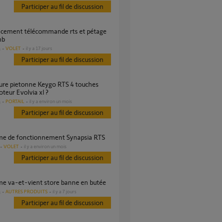
Participer au fil de discussion
mb
VOLET
il y a 17 jours
s
Participer au fil de discussion
teur Evolvia xl ?
PORTAIL
il y a environ un mois
s
Participer au fil de discussion
ème de fonctionnement Synapsia RTS
VOLET
il y a environ un mois
Participer au fil de discussion
ème va-et-vient store banne en butée
AUTRES PRODUITS
il y a 7 jours
s
Participer au fil de discussion