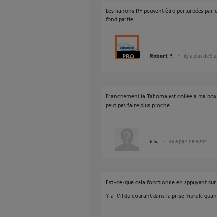
Les liaisons RF peuvent être perturbées par 
fond partie.
Robert P.
il y a plus de 9 
Franchement la Tahoma est collée à ma box e
peut pas faire plus proche
E S.
il y a plus de 9 ans
Est-ce-que cela fonctionne en appuyant su
Y a-t'il du courant dans la prise murale qua