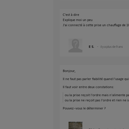
C'est à dire
Explique moi un peu
J'ai connecté à cette prise un chauffage de 
E S.
il y a plus de 9 ans
Bonjour,
Il ne faut pas parler fiabilité quand l'usage qui
Il faut voir entre deux constations:
ou la prise reçoit l'ordre mais n'alimente p
ou la prise ne reçoit pas l'ordre et rien ne s
Pouvez-vous le déterminer ?