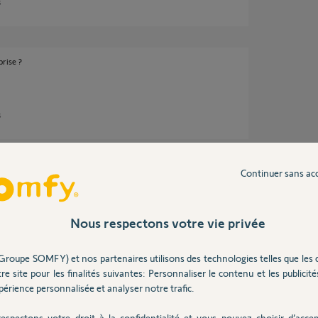
s
rise ?
s
Continuer sans ac
Nous respectons votre vie privée
Groupe SOMFY) et nos partenaires utilisons des technologies telles que les 
re site pour les finalités suivantes: Personnaliser le contenu et les publicités
atibilité entre ces prises RTS et la box
érience personnalisée et analyser notre trafic.
s aussi le IO ?
espectons votre droit à la confidentialité et vous pouvez choisir d’accep