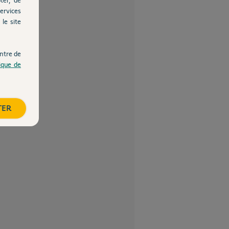
ervices
le site
ntre de
tique de
TER