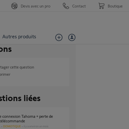
Devis avec un pro
Contact
Boutique
Autres produits
ons
tager cette question
primer
tions liées
 télécommande
DOMOTIQUE
il y a environ un mois
s