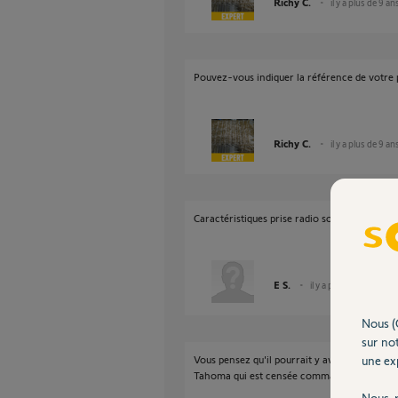
Richy C.
il y a plus de 9 an
Pouvez-vous indiquer la référence de votre p
Richy C.
il y a plus de 9 an
Caractéristiques prise radio somfy 2401363
E S.
il y a plus de 9 ans
Nous (
sur not
Vous pensez qu'il pourrait y avoir une incomp
une exp
Tahoma qui est censée commander le RTS mai
Nous r