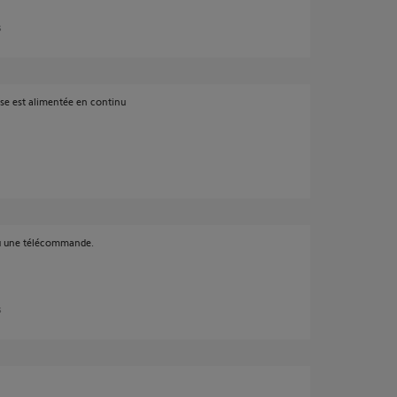
s
se est alimentée en continu
u une télécommande.
s