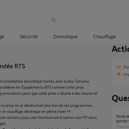
ge
Sécurité
Domotique
Chauffage
Acti
andée RTS
Par
Im
mon installation domotique Somfy avec la box Tahoma
oblème les Equipements RTS comme cette prise.
rogrammations pour que cette prise s'allume à des heures et
Ques
la prise ne se déclenchait plus lors de ces programmes ,
 chauffage électrique en pleine hiver !!!
perte de connexion Tahoma + perte de
e certains jours cela fonctionnait d'autres non ??? alors
portée
gée ..
2
réponse