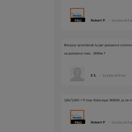
Robert P.
il y a plus de 9 
Bonjour qu'entends tu par puissance commu
sa puissance max : 3600w ?
E S.
il y a plus de 9 ans
16A/230V = P max théorique 3600W, je ne me r
Robert P.
il y a plus de 9 