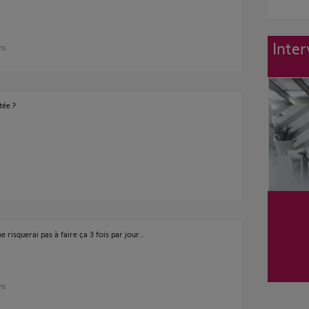
Inter
ans
tée ?
isquerai pas à faire ça 3 fois par jour...
ans