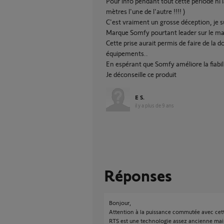
Pour info pendant tout cette période ni la
mètres l'une de l'autre !!!! )
C'est vraiment un grosse déception, je s
Marque Somfy pourtant leader sur le ma
Cette prise aurait permis de faire de la 
équipements..
En espérant que Somfy améliore la fiabi
Je déconseille ce produit
E S.
il y a plus de 9 ans
Réponses
Bonjour,
Attention à la puissance commutée avec cett
RTS est une technologie assez ancienne mai