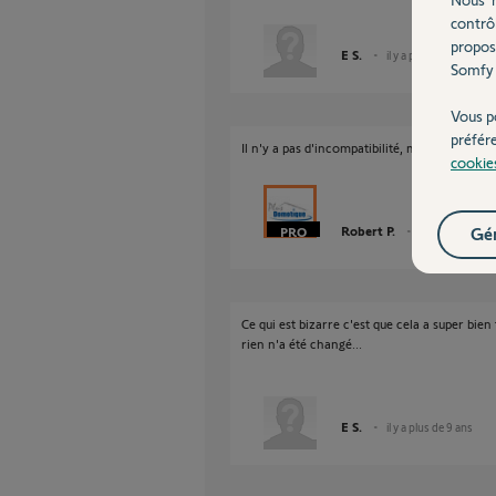
contrô
propos
E S.
il y a plus de 9 ans
Somfy 
Vous p
préfér
Il n'y a pas d'incompatibilité, mais peut êtr
cookie
Robert P.
Gér
il y a plus de 9 
Ce qui est bizarre c'est que cela a super bi
rien n'a été changé...
E S.
il y a plus de 9 ans