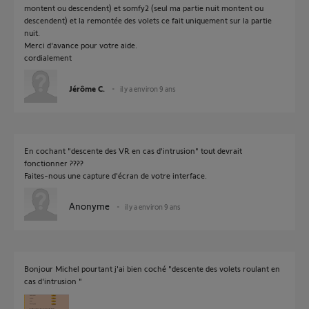
montent ou descendent) et somfy2 (seul ma partie nuit montent ou
descendent) et la remontée des volets ce fait uniquement sur la partie
nuit.
Merci d'avance pour votre aide.
cordialement
Jérôme C.
il y a environ 9 ans
En cochant "descente des VR en cas d'intrusion" tout devrait
fonctionner ????
Faites-nous une capture d'écran de votre interface.
Anonyme
il y a environ 9 ans
Bonjour Michel pourtant j'ai bien coché "descente des volets roulant en
cas d'intrusion "