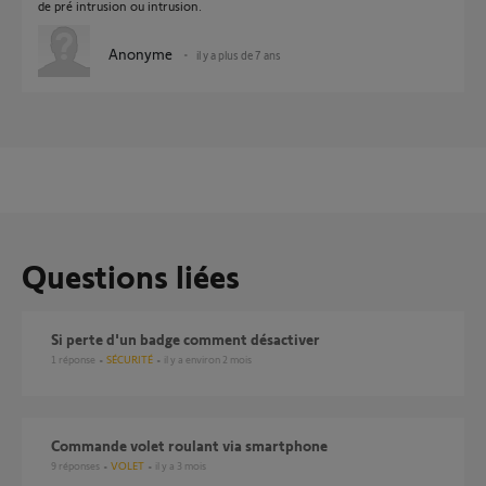
de pré intrusion ou intrusion.
Anonyme
il y a plus de 7 ans
Questions liées
si perte d'un badge comment désactiver
1
réponse
SÉCURITÉ
il y a environ 2 mois
Commande volet roulant via smartphone
9
réponses
VOLET
il y a 3 mois