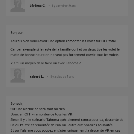
Jérôme C.
il y a environ 9 ans
Bonjour,
J'aurais bien voulu avoir une option remonter les volet sur OFF total.
Car par exemple si le reste de la famille dort et on desactive les volet le
matin de bonne heure on ne veut pas forcement ouvrir tous les volets
Y a til un moyen de le faire ou avec Tahoma ?
rabert L.
il y a plus de 7 ans
Bonsoir,
Sur une alarme ce sera tout ou rien.
Donc en OFF = remontée de tous les VR.
Sinon il y a le scénario Tahoma spécialement conçu pour ca, descente de
un ou l'autre et remontée de l'un ou l'autre aux horaires souhaités.
Et sur l'alarme vous pouvez engager uniquement la descente VR en cas