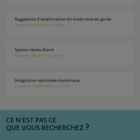
Suggestion d'amélioration du mode mise en garde
10
réponses
SÉCURITÉ
il y a 8 mois
System Home Alarm
9
réponses
SÉCURITÉ
il y a 6 mois
Intégration optimisée domotique
41
réponses
DOMOTIQUE
il y a 9 mois
CE N'EST PAS CE
QUE VOUS RECHERCHEZ