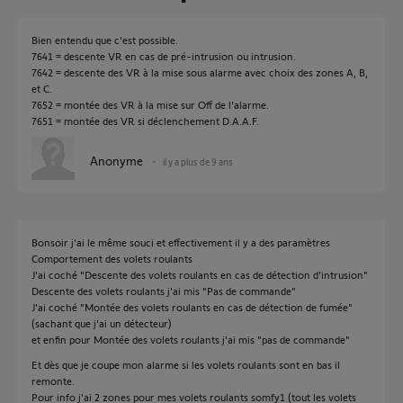
Bien entendu que c'est possible.
7641 = descente VR en cas de pré-intrusion ou intrusion.
7642 = descente des VR à la mise sous alarme avec choix des zones A, B,
et C.
7652 = montée des VR à la mise sur Off de l'alarme.
7651 = montée des VR si déclenchement D.A.A.F.
Anonyme
il y a plus de 9 ans
Bonsoir j'ai le même souci et effectivement il y a des paramètres
Comportement des volets roulants
J'ai coché "Descente des volets roulants en cas de détection d'intrusion"
Descente des volets roulants j'ai mis "Pas de commande"
J'ai coché "Montée des volets roulants en cas de détection de fumée"
(sachant que j'ai un détecteur)
et enfin pour Montée des volets roulants j'ai mis "pas de commande"
Et dès que je coupe mon alarme si les volets roulants sont en bas il
remonte.
Pour info j'ai 2 zones pour mes volets roulants somfy1 (tout les volets