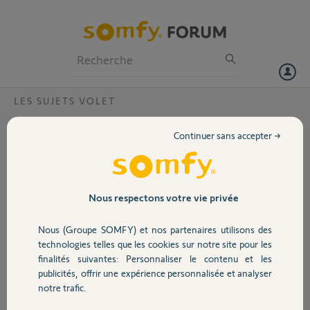
Particuliers
Professionnels
Forum
LES SUJETS VOLET
Volet
Peut-on arrêter l'alarme sans la remontée
Continuer sans accepter →
de volets tout en gardant la baisse des
Portail
volets en cas d'intrusion ?
Exemple : si je rentre le soir et que mes volets sont fermés je rentre
Garage
Nous respectons votre vie privée
par le garage et je souhaite arrêter l'alarme sans déranger les
personnes qui dorment
Nous (Groupe SOMFY) et nos partenaires utilisons des
Sécurité
technologies telles que les cookies sur notre site pour les
jean B.
finalités suivantes: Personnaliser le contenu et les
il y a plus de 9 ans
publicités, offrir une expérience personnalisée et analyser
Participer au fil de discussion
Domotique
notre trafic.