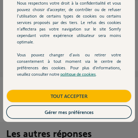
Nous respectons votre droit à la confidentialité et vous
Chauffage
pouvez choisir d’accepter, de contrôler ou de refuser
l'utilisation de certains types de cookies ou certains
Bonjour,
services proposés par des tiers. Le refus des cookies
Autres produits
il y a 2 paramètres qui se règlent indépendamment :
n’affectera pas votre navigation sur le site Somfy
Ouverture/fermeture des volets à la mise en/hors service.
cependant votre expérience utilisateur sera moins
Ouverture/fermeture sur déclenchement d'alarme.
optimale.
Robert P.
il y a plus de 9 ans
Vous pouvez changer d'avis ou retirer votre
Devis avec un pro
consentement à tout moment via le centre de
préférences des cookies. Pour plus d’informations,
veuillez consulter notre
politique de cookies
.
Contact
Cette réponse vous a-t-elle aidé ?
Boutique
TOUT ACCEPTER
NON
OUI
Gérer mes préférences
60%
des internautes ont trouvé cette réponse utile
Les autres réponses