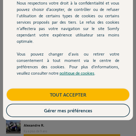
l'agenda, il n'est pas
Nous respectons votre droit à la confidentialité et vous
Chauffage
proposé
pouvez choisir d’accepter, de contrôler ou de refuser
l'utilisation de certains types de cookies ou certains
Programmation à la demi-heure alors que dans l'agenda on peut
services proposés par des tiers. Le refus des cookies
Autres produits
programmer comme on veut
n’affectera pas votre navigation sur le site Somfy
Pas de retour sur l'état (Chauffe ou Eco)
cependant votre expérience utilisateur sera moins
optimale.
Dès que je modifie la programmation dans "paramétrer" de Tahoma,
je dois le remettre en "PROG"
Vous pouvez changer d'avis ou retirer votre
Moins pratique à modifier en cas d'absence par rapport aux autres
Devis avec un pro
consentement à tout moment via le centre de
zones ou on bascule de confort en eco rapidement (PJ)
préférences des cookies. Pour plus d’informations,
Peut-être n'ai je pas tout vu sur les fonctionnalités.
veuillez consulter notre
politique de cookies
.
Contact
Sinon super !!
Merci de votre aide.
Boutique
TOUT ACCEPTER
Gérer mes préférences
Alexandre R.
il y a plus de 9 ans