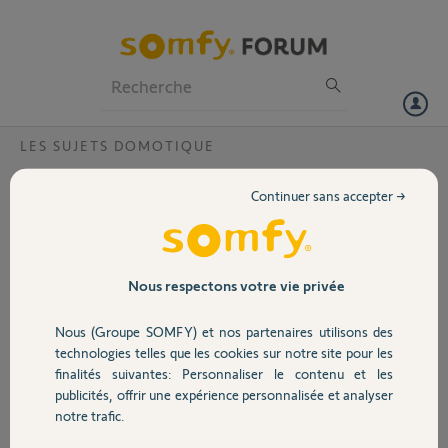
Particuliers
Professionnels
Forum
LES SUJETS DOMOTIQUE
Volet
Pilotage Tatou
Continuer sans accepter →
Bonjour à tous,
Portail
Je viens de connecter
mon premier Tatou sur
Tahoma hors fil pilote.
Garage
Nous respectons votre vie privée
J'ai l'icône et tout
fonctionne bien. Il est en
Nous (Groupe SOMFY) et nos partenaires utilisons des
PROG, pilotage externe
Sécurité
technologies telles que les cookies sur notre site pour les
et programmer via
finalités suivantes: Personnaliser le contenu et les
Tahoma.
publicités, offrir une expérience personnalisée et analyser
Par contre:
Domotique
notre trafic.
Impossible de l'ajouter à