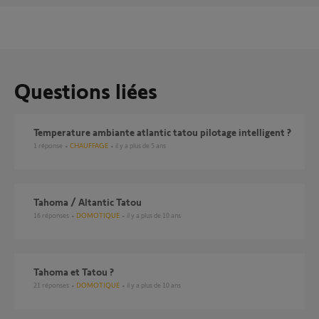
Questions liées
Temperature ambiante atlantic tatou pilotage intelligent ?
1
réponse
CHAUFFAGE
il y a plus de 5 ans
Tahoma / Altantic Tatou
16
réponses
DOMOTIQUE
il y a plus de 10 ans
Tahoma et Tatou ?
21
réponses
DOMOTIQUE
il y a plus de 10 ans