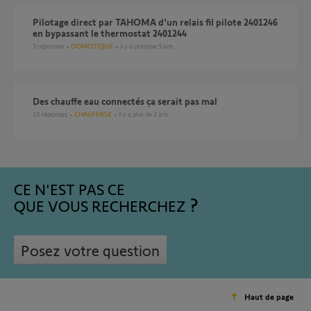
pilotage direct par TAHOMA d'un relais fil pilote 2401246
en bypassant le thermostat 2401244
3
réponses
DOMOTIQUE
il y a presque 9 ans
Des chauffe eau connectés ça serait pas mal
10
réponses
CHAUFFAGE
il y a plus de 2 ans
CE N'EST PAS CE
QUE VOUS RECHERCHEZ
Posez votre question
Haut de page