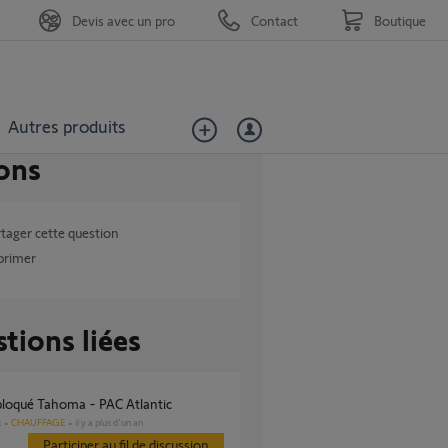
Devis avec un pro
Contact
Boutique
Autres produits
ons
tager cette question
primer
tions liées
 bloqué Tahoma - PAC Atlantic
CHAUFFAGE
il y a plus d'un an
s
Participer au fil de discussion