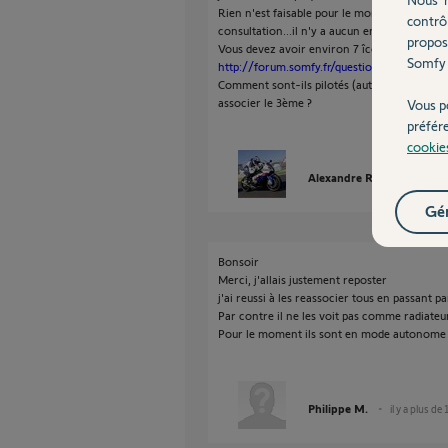
Rien n'est faisable pour le moment, seul l'in
contrô
consultation...il n'y a aucun enregistrement.
propos
Vous devez avoir environ 7 îcones par radia
Somfy 
http://forum.somfy.fr/questions/1071575-
Comment sont-ils pilotés (autre que Tahoma)
associer le 3ème ?
Vous p
préfér
cookie
Alexandre R.
il y a plus 
Gér
Bonsoir
Merci, j'allais justement reposter
j'ai reussi à les reassocier tous en passant
Par contre il ne les voit pas comme radiateur
Pour le moment ils sont en mode autonome 
Philippe M.
il y a plus de