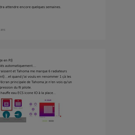
udra attendre encore quelques semaines.
0 ans
ge en PJ)
 liés automatiquement....
araissent et Tahoma me marque 6 radiateurs
vant)....et quand j'ai voulu en renommer 1 çà les
écran principale de Tahoma je n'en vois qu'un
ession du fil pilote.
hauffe eau ECS icone IO à la place...