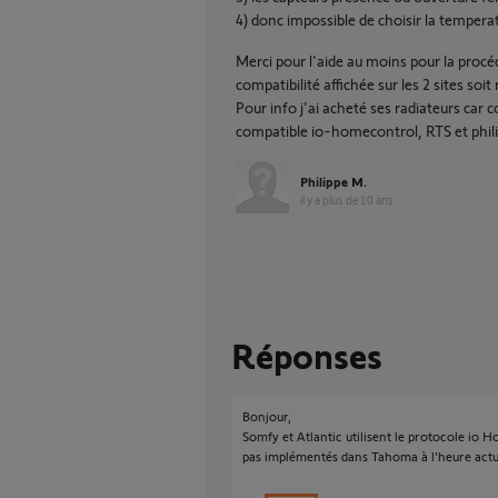
4) donc impossible de choisir la tempera
Merci pour l'aide au moins pour la procéd
compatibilité affichée sur les 2 sites soit 
Pour info j'ai acheté ses radiateurs car
compatible io-homecontrol, RTS et phili
Philippe M.
il y a plus de 10 ans
Réponses
Bonjour,
Somfy et Atlantic utilisent le protocole io 
pas implémentés dans Tahoma à l'heure actu