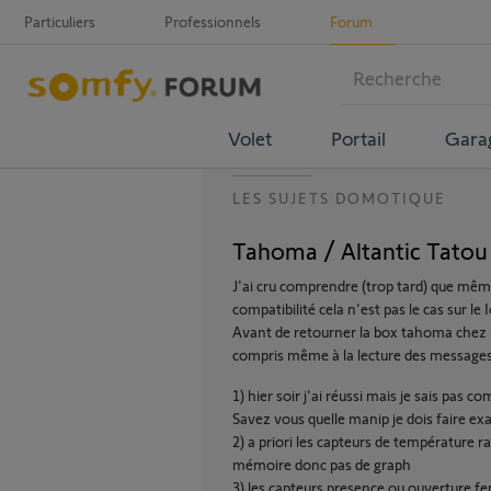
Particuliers
Professionnels
Forum
Volet
Portail
Gara
LES SUJETS DOMOTIQUE
Tahoma / Altantic Tatou
J'ai cru comprendre (trop tard) que même 
compatibilité cela n'est pas le cas sur l
Avant de retourner la box tahoma chez le
compris même à la lecture des messages
1) hier soir j'ai réussi mais je sais pas 
Savez vous quelle manip je dois faire ex
2) a priori les capteurs de température r
mémoire donc pas de graph
3) les capteurs presence ou ouverture f