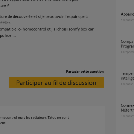
ture ?
Appai
ure de découverte et si je peux avoir l'espoir que la
5
réponse
réélles.
 compatible io-homecontrol et j'ai choisi somfy box car
ps hue....
Compatibilité Atlantic Tatou / Tahoma /
Progra
13
répons
Partager cette question
Temperature ambiante atlantic tatou pilotage
intellig
Participer au fil de discussion
1
réponse
Connexion d'un Séche Servicette Altantic
Néferti
9
réponse
Homecontrol mais les radiateurs Tatou ne sont
elle.