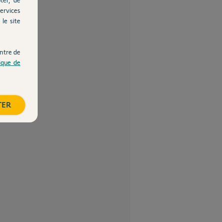
ervices
le site
ntre de
tique de
TER