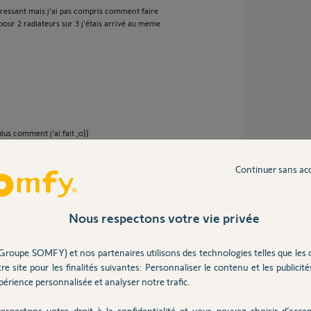
teressant mais j'ai pas compris comment faire
 pour 2 radiateurs sur 3 j'étais arrivé au meme
lus comment j'ai fait ;o))
Continuer sans ac
 10 ans
Nous respectons votre vie privée
Groupe SOMFY) et nos partenaires utilisons des technologies telles que les 
re site pour les finalités suivantes: Personnaliser le contenu et les publicités
érience personnalisée et analyser notre trafic.
 équipé de 7 radiateurs Atlantic Tatou et
ssible. Je vous ai mis le lien du post que
s Tatou.
espectons votre droit à la confidentialité et vous pouvez choisir d’accep