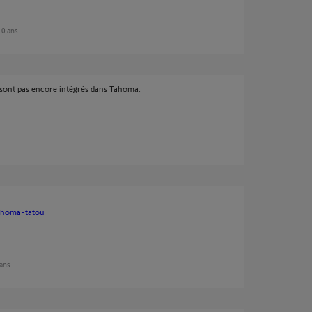
 10 ans
e sont pas encore intégrés dans Tahoma.
tahoma-tatou
 ans