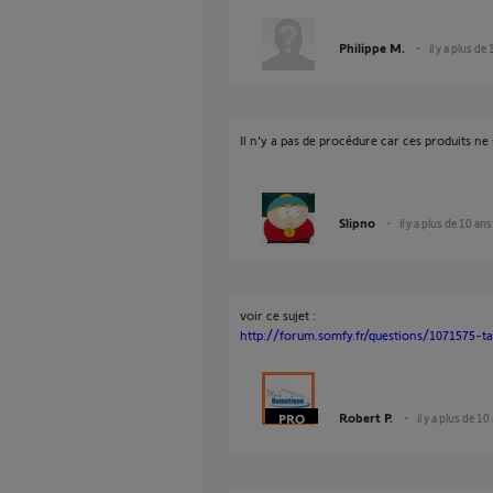
Philippe M.
il y a plus de
Il n'y a pas de procédure car ces produits n
Slipno
il y a plus de 10 ans
voir ce sujet :
http://forum.somfy.fr/questions/1071575-
Robert P.
il y a plus de 10