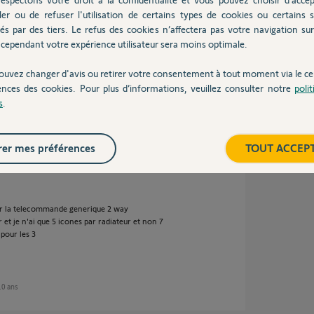
dicateur de T° peut vous servir en
ler ou de refuser l'utilisation de certains types de cookies ou certains s
és par des tiers. Le refus des cookies n’affectera pas votre navigation sur 
teur (de mémoire...)
cependant votre expérience utilisateur sera moins optimale.
tahoma-tatou
 afin que je vous dise comment faire pour
ouvez changer d'avis ou retirer votre consentement à tout moment via le ce
ences des cookies. Pour plus d’informations, veuillez consulter notre
poli
s
.
de 10 ans
er mes préférences
TOUT ACCEP
 par la telecommande generique 2 way
 et je n'ai que 5 icones par radiateur et non 7
pour les 3
 10 ans