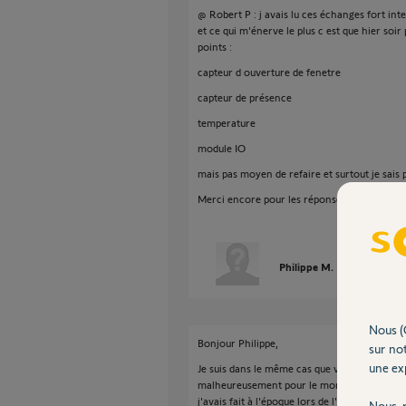
@ Robert P : j avais lu ces échanges fort in
et ce qui m'énerve le plus c est que hier soir
points :
capteur d ouverture de fenetre
capteur de présence
temperature
module IO
mais pas moyen de refaire et surtout je sais p
Merci encore pour les réponses
Philippe M.
il y a plus de
Nous (
Bonjour Philippe,
sur not
une exp
Je suis dans le même cas que vous. Je me suis
malheureusement pour le moment rien n'est po
j'avais fait à l'époque lors de l'installation de
Nous r