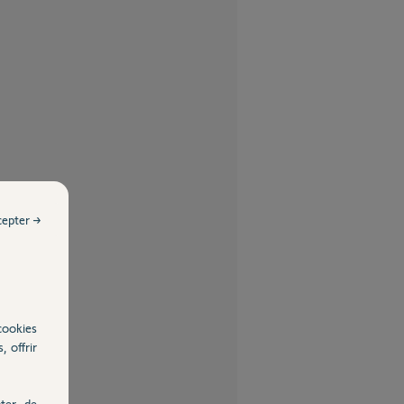
cepter →
cookies
, offrir
ter, de