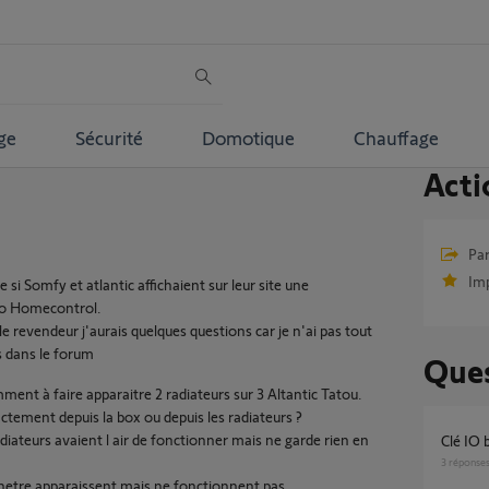
ge
Sécurité
Domotique
Chauffage
Acti
Par
Im
si Somfy et atlantic affichaient sur leur site une
e Io Homecontrol.
 revendeur j'aurais quelques questions car je n'ai pas tout
 dans le forum
Ques
comment à faire apparaitre 2 radiateurs sur 3 Altantic Tatou.
actement depuis la box ou depuis les radiateurs ?
adiateurs avaient l air de fonctionner mais ne garde rien en
Clé IO
3
réponse
enetre apparaissent mais ne fonctionnent pas