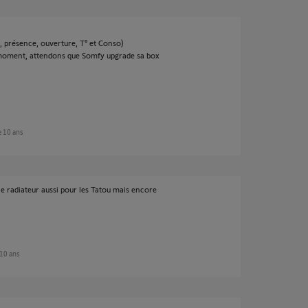
O, présence, ouverture, T° et Conso)
e moment, attendons que Somfy upgrade sa box
de 10 ans
ie radiateur aussi pour les Tatou mais encore
 10 ans