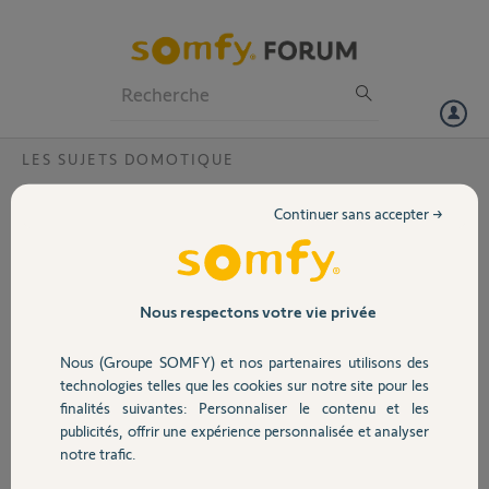
Particuliers
Professionnels
Forum
LES SUJETS DOMOTIQUE
Volet
Liaison vidéophonie hs
Continuer sans accepter →
J'essai de répondre à Jean Paul B mais je n'y arrive pas.
Portail
J'ai touché le volume et essaye de nettoyer le micro interieur cela a
eu pour effet tres furtif d'entendre une fois l'extérieur et puis plus
Garage
Nous respectons votre vie privée
rien.
Comment démonter l'appareil pour nettoyer mieux le micro, si vous
Nous (Groupe SOMFY) et nos partenaires utilisons des
avez un plan Merci
Sécurité
technologies telles que les cookies sur notre site pour les
Roland Be
finalités suivantes: Personnaliser le contenu et les
publicités, offrir une expérience personnalisée et analyser
Domotique
Roland B.
notre trafic.
il y a plus de 9 ans