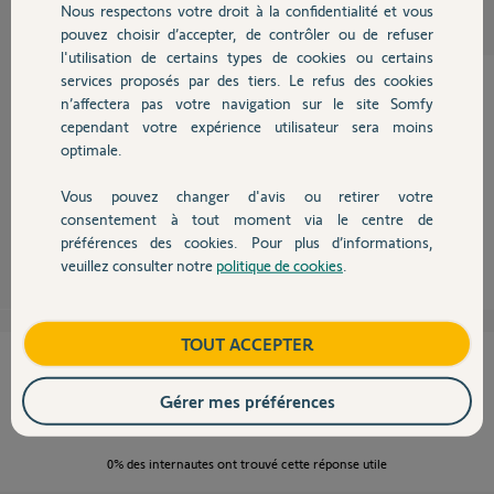
Participer au fil de discussion
Nous respectons votre droit à la confidentialité et vous
Chauffage
pouvez choisir d’accepter, de contrôler ou de refuser
l'utilisation de certains types de cookies ou certains
services proposés par des tiers. Le refus des cookies
Autres produits
n’affectera pas votre navigation sur le site Somfy
cependant votre expérience utilisateur sera moins
Il n'est donc plus garanti !
optimale.
voyez ce lien:
https://www.somfy.fr/support/sav-visiophone-v200-v400-v600
Vous pouvez changer d'avis ou retirer votre
Devis avec un pro
consentement à tout moment via le centre de
préférences des cookies. Pour plus d’informations,
Anonyme
il y a plus de 9 ans
veuillez consulter notre
politique de cookies
.
Contact
Boutique
TOUT ACCEPTER
Cette réponse vous a-t-elle aidé ?
Gérer mes préférences
NON
OUI
0%
des internautes ont trouvé cette réponse utile