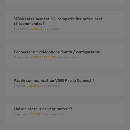
S7000 entrainement HS, compatibilité moteurs et
télécommandes ?
17
réponses
GARAGE
il y a 4 mois
Connecter un vidéophone Somfy / configuration
32
réponses
AUTRES PRODUITS
il y a environ 2 ans
Pas de communication V500 Pro Io Connect ?
1
réponse
SÉCURITÉ
il y a 10 mois
liaison capteur de vent moteur?
2
réponses
SÉCURITÉ
il y a environ un an