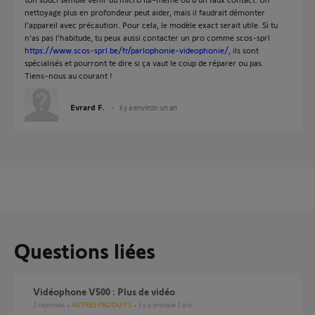
nettoyage plus en profondeur peut aider, mais il faudrait démonter
l’appareil avec précaution. Pour cela, le modèle exact serait utile. Si tu
n’as pas l’habitude, tu peux aussi contacter un pro comme scos-sprl
https://www.scos-sprl.be/fr/parlophonie-videophonie/
, ils sont
spécialisés et pourront te dire si ça vaut le coup de réparer ou pas.
Tiens-nous au courant !
Evrard F.
il y a environ un an
Questions liées
Vidéophone V500 : Plus de vidéo
2
réponses
AUTRES PRODUITS
il y a presque 2 ans