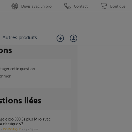
Devis avec un pro
Contact
Boutique
Autres produits
ons
tager cette question
primer
tions liées
 classique v2
DOMOTIQUE
il y a 3 jours
s