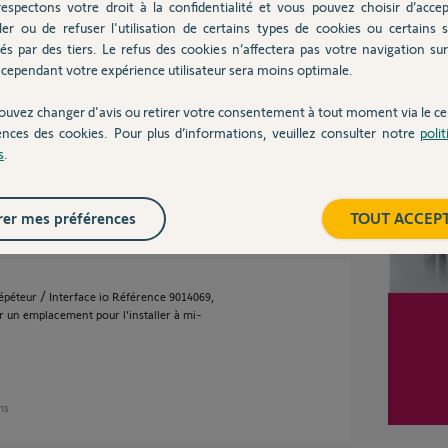
espectons votre droit à la confidentialité et vous pouvez choisir d’accep
ler ou de refuser l'utilisation de certains types de cookies ou certains s
és par des tiers. Le refus des cookies n’affectera pas votre navigation sur 
 je doit faire pour que cela fonctionne? Il doit
cependant votre expérience utilisateur sera moins optimale.
Inter
ouvez changer d'avis ou retirer votre consentement à tout moment via le ce
ences des cookies. Pour plus d’informations, veuillez consulter notre
poli
s
.
 ans
er mes préférences
TOUT ACCEP
répéteur / Interface io Référence 9014069,
ver un emplacement pour l'installer à mi-
ans