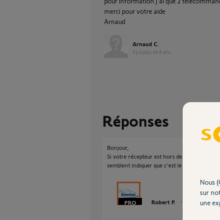
pour information j'ai que 2 télécomma
merci pour votre aide
Arnaud
Arnaud C.
il y a plus de 9 ans
Réponses
Bonjour,
Si votre récepteur est hors de portée de Ta
semblent indiquer que c'est le cas.
Nous (
sur not
une exp
Robert P.
il y a plus de 9 