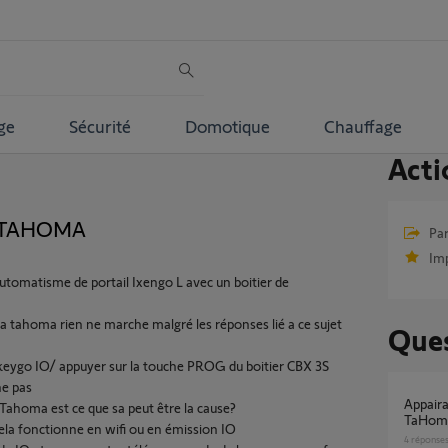
ge
Sécurité
Domotique
Chauffage
Acti
ma TAHOMA
Par
Im
n automatisme de portail Ixengo L avec un boitier de
 tahoma rien ne marche malgré les réponses lié a ce sujet
Ques
ygo IO/ appuyer sur la touche PROG du boitier CBX 3S
he pas
Appairage elixo 500 3s plus M io avec
Tahoma est ce que sa peut être la cause?
TaHoma
la fonctionne en wifi ou en émission IO
4
réponse