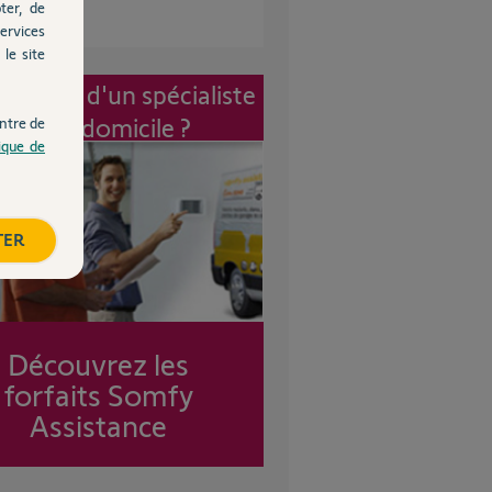
ter, de
ervices
le site
vention d'un spécialiste
à mon domicile ?
ntre de
tique de
TER
Découvrez les
forfaits Somfy
Assistance