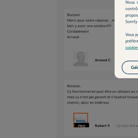
Nous r
contrô
propos
Bonjour
Merci pour votre réponse....mais qu'est ce que
Somfy 
bien y avoir une solution???
Cordialement
Vous p
Arnaud
préfér
cookie
Arnaud C.
il y a plus de 9
Gér
Bonjour,
Ca fonctionnerait peut-être en utilisant un 
mais ça n'est pas garanti et il faudrait trou
chemin, donc en extérieur.
Robert P.
il y a plus de 9 