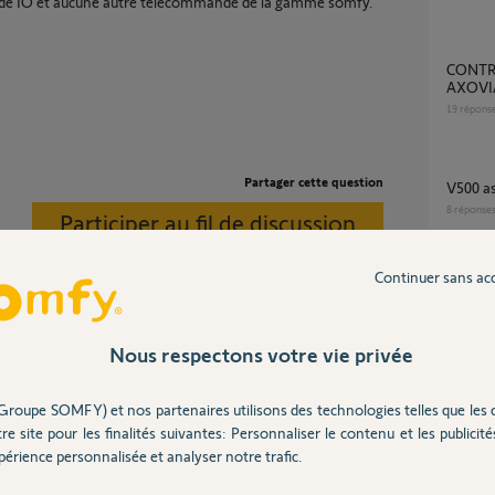
nde IO et aucune autre télécommande de la gamme somfy.
CONTROLBOX 3S io de remplacement pour
AXOVI
19
répons
Partager cette question
V500 a
8
réponse
Participer au fil de discussion
Continuer sans ac
Bouton Piéton Somfy Protect / Axovia 3S io
/ V500
2
réponse
Nous respectons votre vie privée
Homa ça ne peut pas fonctionner, 60m
Reappairage control box 3s io avec tahoma
Groupe SOMFY) et nos partenaires utilisons des technologies telles que les 
v2
re site pour les finalités suivantes: Personnaliser le contenu et les publicités
22
répons
érience personnalisée et analyser notre trafic.
ans