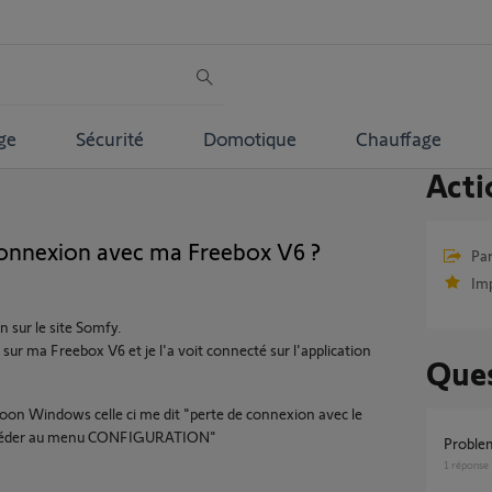
ge
Sécurité
Domotique
Chauffage
Acti
onnexion avec ma Freebox V6 ?
Par
Im
 sur le site Somfy.
ur ma Freebox V6 et je l'a voit connecté sur l'application
Ques
xoon Windows celle ci me dit "perte de connexion avec le
accéder au menu CONFIGURATION"
probl
1
réponse