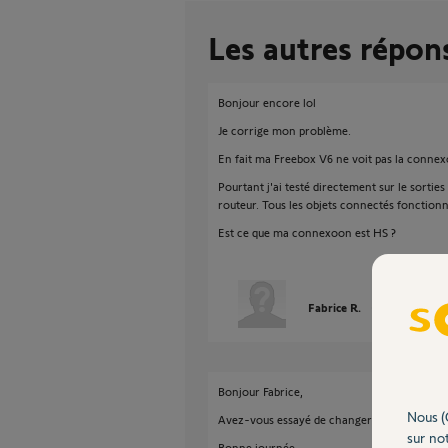
Les autres répon
Bonjour encore lol
Je corrige mon problème.
En fait ma Freebox V6 ne voit pas la connex
Pourtant j'ai testé directement sur le sorties
routeur. Tous les objets connectés fonctionn
Est ce que ma connexoon est HS ?
Fabrice R.
il y a plus de 9
Bonjour Fabrice,
Nous (
Avez-vous essayé de changer le câble Ethe
sur not
Bonne journée,