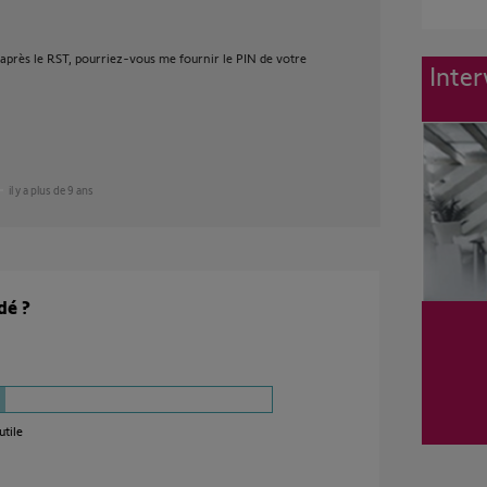
 après le RST, pourriez-vous me fournir le PIN de votre
Inter
il y a plus de 9 ans
dé ?
utile