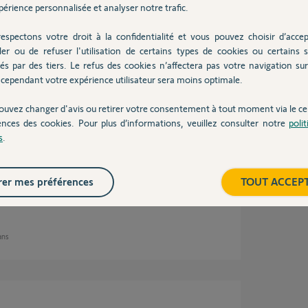
érience personnalisée et analyser notre trafic.
espectons votre droit à la confidentialité et vous pouvez choisir d’accep
ler ou de refuser l'utilisation de certains types de cookies ou certains s
9 ans
és par des tiers. Le refus des cookies n’affectera pas votre navigation sur 
cependant votre expérience utilisateur sera moins optimale.
ouvez changer d'avis ou retirer votre consentement à tout moment via le ce
ences des cookies. Pour plus d’informations, veuillez consulter notre
poli
s
.
 sont allumées donc branchement Ok
connexoon clignote de la façon suivante :
er mes préférences
TOUT ACCEP
 ans