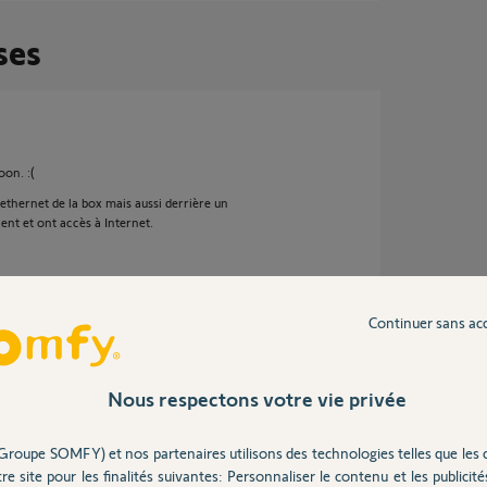
ses
oon. :(
 ethernet de la box mais aussi derrière un
ent et ont accès à Internet.
Continuer sans ac
 ans
Nous respectons votre vie privée
Groupe SOMFY) et nos partenaires utilisons des technologies telles que les 
rnet de votre Connexoon ?
re site pour les finalités suivantes: Personnaliser le contenu et les publicités