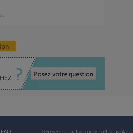
 ans
sion
Posez votre question
CHEZ
t FAQ
Recevez nos actus, conseils et bons plans 