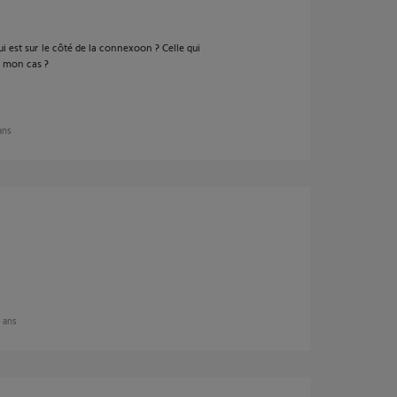
ui est sur le côté de la connexoon ? Celle qui
s mon cas ?
 ans
9 ans