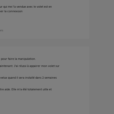
ur qui me l'a vendue avec le volet est en
nner la connexoon
 ans
t pour faire la manipulation.
aintenant. J'ai réussi à appairer mon volet sur
elux quand il sera installé dans 2 semaines
e aide. Elle m'a été totalement uitle et