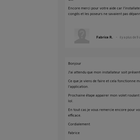
Encore merci pour votre aide car l'installate
congés et les poseurs ne savaient pas dépa
Fabrice R.
il y a plus de 9
Bonjour
J'ai attendu que mon installateur soit présen
Ce que je viens de faire et cela fonctionne m
l'application.
Prochaine étape appairer mon volet roulant v
lol.
En tout cas je vous remercie encore pour votr
efficace.
Cordialement
Fabrice