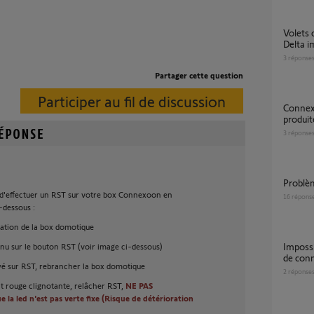
Volets connectés précédemment à Freebox
Delta i
3
réponse
Partager cette question
Participer au fil de discussion
Connexion wifi impossible une erreur s'est
produit
3
réponse
Probl
 d'effectuer un RST sur votre box Connexoon en
16
répons
-dessous :
ation de la box domotique
Impossible de connecter les volets IO et le kit
enu sur le bouton RST (voir image ci-dessous)
de conn
yé sur RST, rebrancher la box domotique
2
réponse
nt rouge clignotante, relâcher RST,
NE PAS
a led n'est pas verte fixe (Risque de détérioration