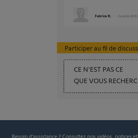
Fabrice R.
il y a plus de 9
Participer au fil de discus
CE N'EST PAS CE
QUE VOUS RECHER
Besoin d’assistance ?
Consultez nos vidéos, notices e