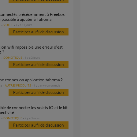
mpossible à ajouter à Tahoma
VOLET
il y a 11 jours
s
Participer au fil de discussion
e ?
DOMOTIQUE
il y a 2 jours
s
Participer au fil de discussion
ème connexion application tahoma ?
AUTRES PRODUITS
il y a environ un mois
es
Participer au fil de discussion
ectivité
DOMOTIQUE
il y a 3 mois
s
Participer au fil de discussion