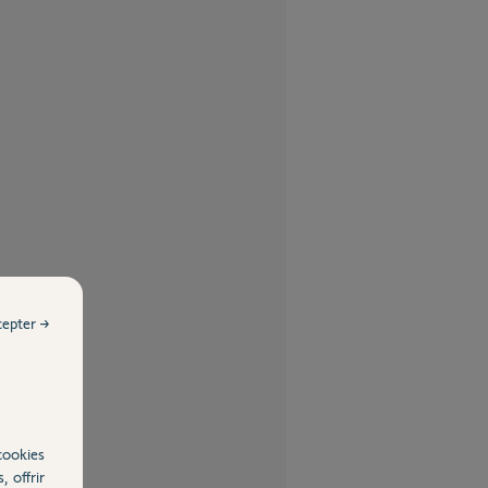
cepter →
cookies
, offrir