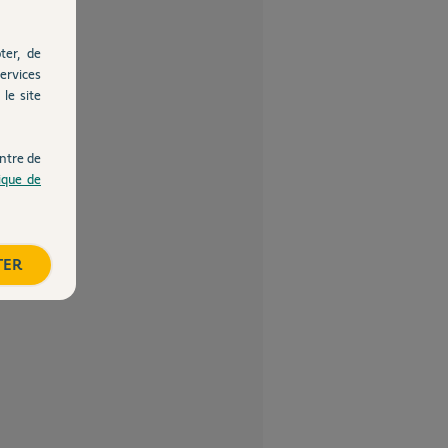
ter, de
ervices
le site
ntre de
tique de
TER