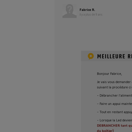
Fabrice R.
il y a plus de 9 ans
Bonjour Fabrice,
Je vais vous demander
suivant la procédure ci
- Débrancher l’aliment
- Faire un appui maint
- Tout en restant appu
- Lorsque la Led devie
DEBRANCHER tant que l
du boîtier)