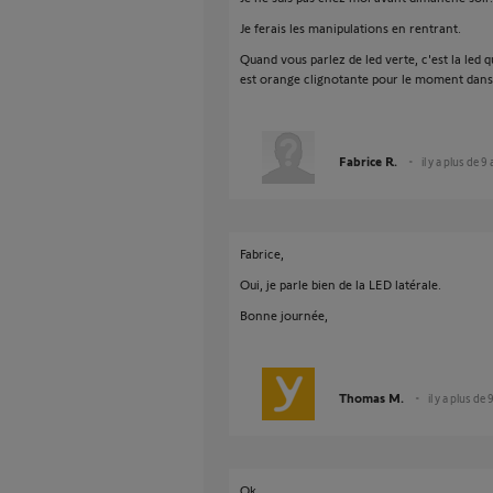
Je ferais les manipulations en rentrant.
Quand vous parlez de led verte, c'est la led q
est orange clignotante pour le moment dan
Fabrice R.
il y a plus de 9
Fabrice,
Oui, je parle bien de la LED latérale.
Bonne journée,
Thomas M.
il y a plus de 
Ok.