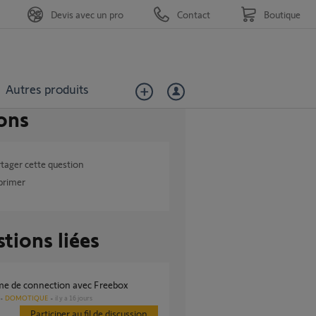
Devis avec un pro
Contact
Boutique
Autres produits
ons
tager cette question
primer
tions liées
eme de connection avec Freebox
DOMOTIQUE
il y a 16 jours
Participer au fil de discussion