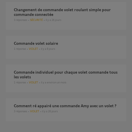
Changement de commande volet roulant simple pour
commande connectée
3
réponses
SÉCURITÉ
il y a 26 jours
Commande volet solaire
1
réponse
VOLET
il y a 8 jours
Commande individuel pour chaque volet commande tous
les volets
1
réponse
VOLET
il y a environ un mois
Comment ré appairé une commande Amy avec un volet ?
3
réponses
VOLET
il y a 26 jours