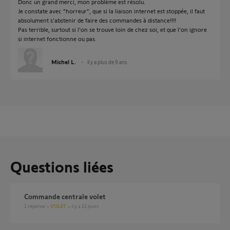
Donc un grand merci, mon problème est résolu.
Je constate avec "horreur", que si la liaison internet est stoppée, il faut
absolument s'abstenir de faire des commandes à distance!!!!
Pas terrible, surtout si l'on se trouve loin de chez soi, et que l'on ignore
si internet fonctionne ou pas.
Michel L.
il y a plus de 9 ans
Questions liées
Commande centrale volet
1
réponse
VOLET
il y a 22 jours