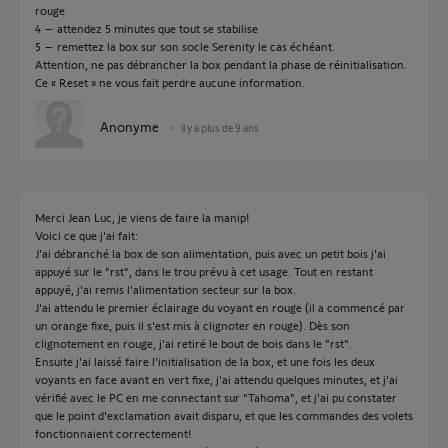
rouge
4 – attendez 5 minutes que tout se stabilise
5 – remettez la box sur son socle Serenity le cas échéant.
Attention, ne pas débrancher la box pendant la phase de réinitialisation.
Ce « Reset » ne vous fait perdre aucune information.
Anonyme
il y a plus de 9 ans
Merci Jean Luc, je viens de faire la manip!
Voici ce que j'ai fait:
J'ai débranché la box de son alimentation, puis avec un petit bois j'ai
appuyé sur le "rst", dans le trou prévu à cet usage. Tout en restant
appuyé, j'ai remis l'alimentation secteur sur la box.
J'ai attendu le premier éclairage du voyant en rouge (il a commencé par
un orange fixe, puis il s'est mis à clignoter en rouge). Dès son
clignotement en rouge, j'ai retiré le bout de bois dans le "rst".
Ensuite j'ai laissé faire l'initialisation de la box, et une fois les deux
voyants en face avant en vert fixe, j'ai attendu quelques minutes, et j'ai
vérifié avec le PC en me connectant sur "Tahoma", et j'ai pu constater
que le point d'exclamation avait disparu, et que les commandes des volets
fonctionnaient correctement!