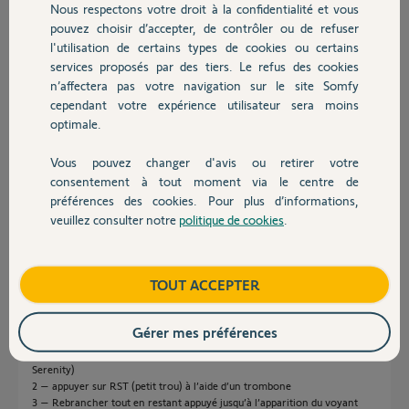
Nous respectons votre droit à la confidentialité et vous
vous!), et cette bulle avec le point d'exclamation est apparue, et
Chauffage
pouvez choisir d’accepter, de contrôler ou de refuser
depuis, impossible de l'enlever.
l'utilisation de certains types de cookies ou certains
Que faut-il faire pour la supprimer?
Merci pour votre aide.
services proposés par des tiers. Le refus des cookies
Autres produits
PS: tout le matériel est en IO
n’affectera pas votre navigation sur le site Somfy
cependant votre expérience utilisateur sera moins
optimale.
Michel L.
il y a plus de 9 ans
Vous pouvez changer d'avis ou retirer votre
Participer au fil de discussion
Devis avec un pro
consentement à tout moment via le centre de
préférences des cookies. Pour plus d’informations,
veuillez consulter notre
politique de cookies
.
Contact
Réponses
Boutique
TOUT ACCEPTER
Bonsoir
essayez le reset:
Gérer mes préférences
1 - débrancher électriquement la box (la sortir de son socle si c’est une
Serenity)
2 – appuyer sur RST (petit trou) à l’aide d’un trombone
3 – Rebrancher tout en restant appuyé jusqu’à l’apparition du voyant