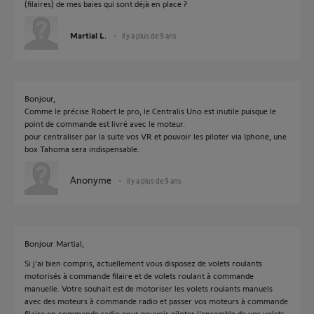
(filaires) de mes baies qui sont déjà en place ?
Martial L.
il y a plus de 9 ans
Bonjour,
Comme le précise Robert le pro, le Centralis Uno est inutile puisque le
point de commande est livré avec le moteur.
pour centraliser par la suite vos VR et pouvoir les piloter via Iphone, une
box Tahoma sera indispensable.
Anonyme
il y a plus de 9 ans
Bonjour Martial,
Si j'ai bien compris, actuellement vous disposez de volets roulants
motorisés à commande filaire et de volets roulant à commande
manuelle. Votre souhait est de motoriser les volets roulants manuels
avec des moteurs à commande radio et passer vos moteurs à commande
filaire en commande radio pour pouvoir piloter l'ensemble de vos volets