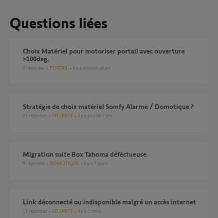
Questions liées
Choix Matériel pour motoriser portail avec ouverture
>100deg.
2
réponses
PORTAIL
il y a environ un an
Stratégie de choix matériel Somfy Alarme / Domotique ?
22
réponses
SÉCURITÉ
il y a plus de 2 ans
Migration suite Box Tahoma déféctueuse
5
réponses
DOMOTIQUE
il y a 7 jours
Link déconnecté ou indisponible malgré un accès internet
11
réponses
SÉCURITÉ
il y a 3 mois