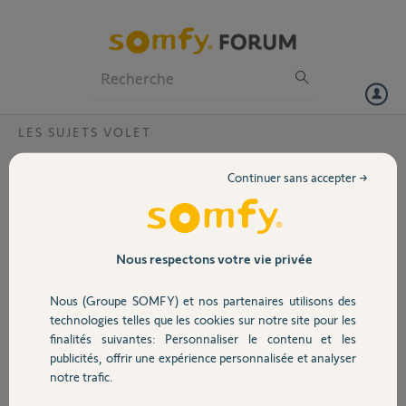
Particuliers
Professionnels
Forum
LES SUJETS VOLET
Volet
Choix matériel par rapport à l'existant
Continuer sans accepter →
Bonjour,
Portail
Actuellement mes baies sont équipées de motorisation filaire.
Je souhaiterais équiper mes fenêtres d'une motorisation (car encore
en manuel).
Garage
Nous respectons votre vie privée
A terme, je voudrais pouvoir centraliser le tout et commander à
distance (via smartphone).
Nous (Groupe SOMFY) et nos partenaires utilisons des
Sécurité
technologies telles que les cookies sur notre site pour les
Quelle serait la solution la plus judicieuse ?
finalités suivantes: Personnaliser le contenu et les
Je pensais choisir des motorisations sans fils RMS1000 et modifier
publicités, offrir une expérience personnalisée et analyser
mes interrupteurs actuels 3 positions sur mes baies par des centralis
Domotique
notre trafic.
UNO RTS.
Est-ce la bonne solution ?