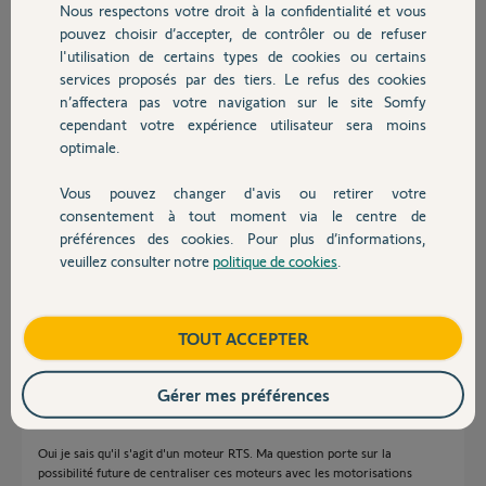
En vous remerciant de votre aide (je n'y connais pas grand chose...)
Nous respectons votre droit à la confidentialité et vous
Chauffage
pouvez choisir d’accepter, de contrôler ou de refuser
l'utilisation de certains types de cookies ou certains
Martial L.
services proposés par des tiers. Le refus des cookies
Autres produits
il y a plus de 9 ans
n’affectera pas votre navigation sur le site Somfy
Participer au fil de discussion
cependant votre expérience utilisateur sera moins
optimale.
Réponses
Vous pouvez changer d'avis ou retirer votre
Devis avec un pro
consentement à tout moment via le centre de
préférences des cookies. Pour plus d’informations,
veuillez consulter notre
politique de cookies
.
Bonjour,
Contact
Le RMS 1000 est un moteur RTS, vous n'avez donc pas besoin d'ajouter
un point de commande filaire, une télécommande RTS est fournie avec.
Boutique
TOUT ACCEPTER
Robert P.
il y a plus de 9 ans
Gérer mes préférences
Oui je sais qu'il s'agit d'un moteur RTS. Ma question porte sur la
possibilité future de centraliser ces moteurs avec les motorisations