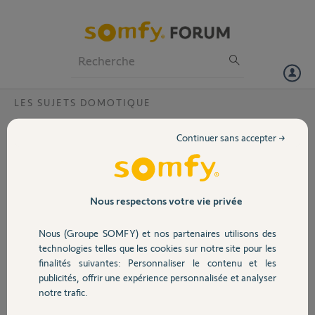
Particuliers
Professionnels
Forum
LES SUJETS DOMOTIQUE
Volet
contrôle vocal chez somfy ?
Continuer sans accepter →
Bonjour;
Portail
Est-ce que Somfy
entreprend des
démarches pour le
Garage
Nous respectons votre vie privée
développement d'un
contrôle vocal de la
Nous (Groupe SOMFY) et nos partenaires utilisons des
maison ? Tahoma c'est
Sécurité
technologies telles que les cookies sur notre site pour les
bien, mais il faut toujours
finalités suivantes: Personnaliser le contenu et les
avoir le téléphone ou la tablette dans les mains ...
publicités, offrir une expérience personnalisée et analyser
Il existe des systèmes tels que JARVIS contrôle vocal ... pourquoi
Domotique
notre trafic.
Somfy investit pas dans ce sens pour contrer les solutions des géants
comme Apple, Microsoft ou même Amazon.