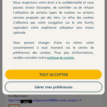
Nous respectons votre droit à la confidentialité et vous
Chauffage
pouvez choisir d’accepter, de contrôler ou de refuser
Thomas R.
l'utilisation de certains types de cookies ou certains
il y a plus de 9 ans
services proposés par des tiers. Le refus des cookies
Autres produits
Participer au fil de discussion
n’affectera pas votre navigation sur le site Somfy
cependant votre expérience utilisateur sera moins
optimale.
Réponses
Vous pouvez changer d'avis ou retirer votre
Devis avec un pro
consentement à tout moment via le centre de
préférences des cookies. Pour plus d’informations,
Bonjour,
veuillez consulter notre
politique de cookies
.
Peut-être un jour..
Contact
Sylvain C.
il y a plus de 9 ans
Boutique
TOUT ACCEPTER
Gérer mes préférences
Bonjour,
Ils réfléchissent...
http://forum.somfy.fr/questions/588849-somfy-projet-r-h