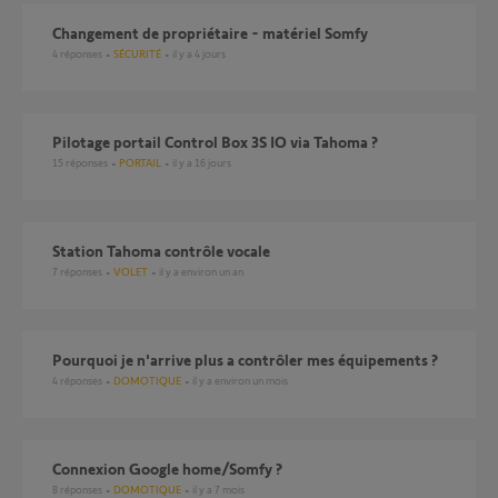
Changement de propriétaire - matériel Somfy
4
réponses
SÉCURITÉ
il y a 4 jours
Pilotage portail Control Box 3S IO via Tahoma ?
15
réponses
PORTAIL
il y a 16 jours
Station Tahoma contrôle vocale
7
réponses
VOLET
il y a environ un an
Pourquoi je n'arrive plus a contrôler mes équipements ?
4
réponses
DOMOTIQUE
il y a environ un mois
Connexion Google home/Somfy ?
8
réponses
DOMOTIQUE
il y a 7 mois