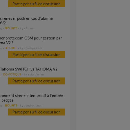
Participer au fil de discussion
aV2
SÉCURITÉ
il y a 8 mois
es
oma V2 ?
SÉCURITÉ
il y a presque 2 ans
es
Participer au fil de discussion
êt Tahoma SWITCH vs TAHOMA V2
DOMOTIQUE
il y a plus d'un an
s
Participer au fil de discussion
s badges
SÉCURITÉ
il y a environ un an
es
Participer au fil de discussion