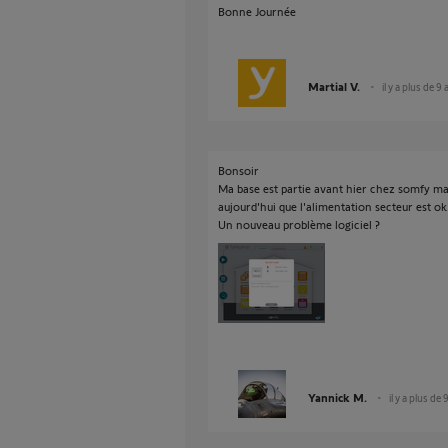
Bonne Journée
Martial V.
il y a plus de 9
Bonsoir
Ma base est partie avant hier chez somfy ma
aujourd'hui que l'alimentation secteur est ok e
Un nouveau problème logiciel ?
Yannick M.
il y a plus de 