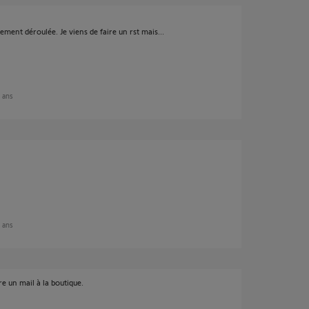
ement déroulée. Je viens de faire un rst mais...
9 ans
9 ans
re un mail à la boutique.