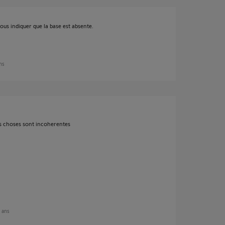
s indiquer que la base est absente.
ans
les choses sont incoherentes
9 ans