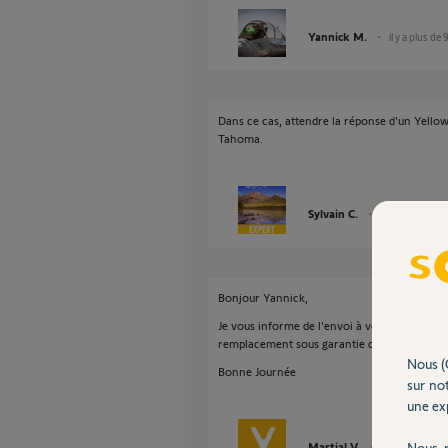
Yannick M.
il y a plus de 
Dans ce cas, attendre la réponse d'un Yellow
Tahoma.
Sylvain C.
il y a plus de 9 
Bonjour Yannick,
Je vous informe de l'envoi à votre domicile d
remplacement sous garantie de cette base.
Nous (
Bonne Journée
sur not
une exp
Martial V.
Nous r
il y a plus de 9