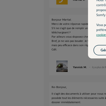
contrô
propos
Somfy 
Bonjour Martial.
Merci de votre réponse rapide.
Vous p
S'il ne s'agit que de remplir un dossier peut-ê
préfér
téléchargeant ?
cookie
Par ailleurs vous disposez chez somfy de tou
Bref, je ne vais pas bouder. Je trouve simple
mais peu efficace dans son règlement.
Cdlt.
Gér
Yannick M.
il y a plus de 
Re-Bonjour,
Il s'agit des documents à utiliser pour nous re
possède tout les éléments nécessaires suite
dossier immédiatement.