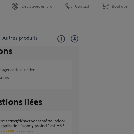
Devis avec un pro
Contact
Boutique
Autres produits
ons
tager cette question
primer
tions liées
'application "somfy protect" est HS ?
SÉCURITÉ
il y a 7 mois
s