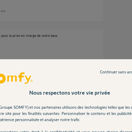
9 ans
 pour la prise en charge de votre base
ans
Continuer sans ac
Nous respectons votre vie privée
'un dossier de prise en charge pour le
Groupe SOMFY) et nos partenaires utilisons des technologies telles que les 
re site pour les finalités suivantes: Personnaliser le contenu et les publicités
érience personnalisée et analyser notre trafic.
espectons votre droit à la confidentialité et vous pouvez choisir d’accep
 ans