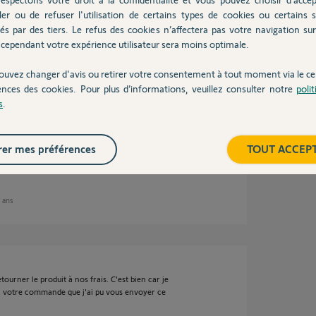
ler ou de refuser l'utilisation de certains types de cookies ou certains s
és par des tiers. Le refus des cookies n’affectera pas votre navigation sur 
cependant votre expérience utilisateur sera moins optimale.
ouvez changer d'avis ou retirer votre consentement à tout moment via le ce
tre aurais-je pu le faire en ligne ou en le
ences des cookies. Pour plus d’informations, veuillez consulter notre
poli
s
.
s les éléments me concernant ...
ment la procédure rapide dans le traitement
er mes préférences
TOUT ACCEP
9 ans
tourner le produit à nos frais. C'est bien car je
 à votre commande que j'ai pu vous envoyer ce