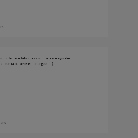
 ans
is l'interface tahoma continue à me signaler
t que la batterie est chargée !!! :)
9 ans