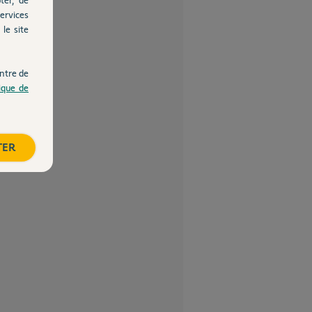
ervices
le site
ntre de
tique de
TER