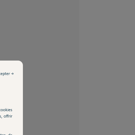
cepter →
cookies
, offrir
ter, de