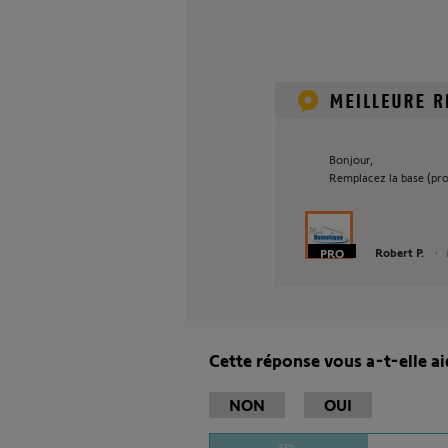
Bonjour,
Remplacez la base (pr
Robert P.
Cette réponse vous a-t-elle ai
NON
OUI
33%