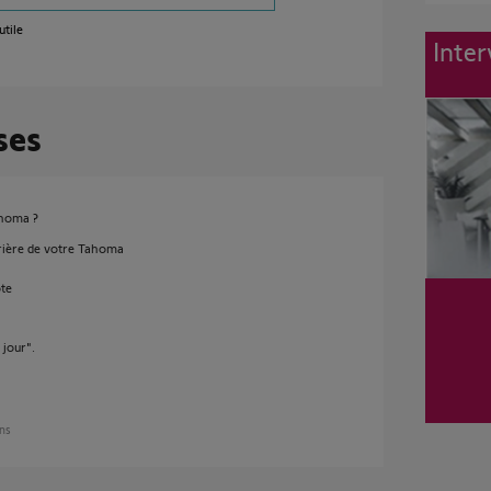
utile
Inter
ses
ahoma ?
rière de votre Tahoma
ote
 jour".
ans