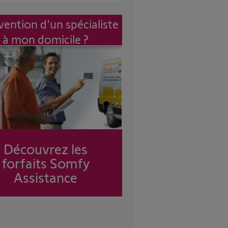
vention d'un spécialiste
à mon domicile ?
Découvrez les
forfaits Somfy
Assistance