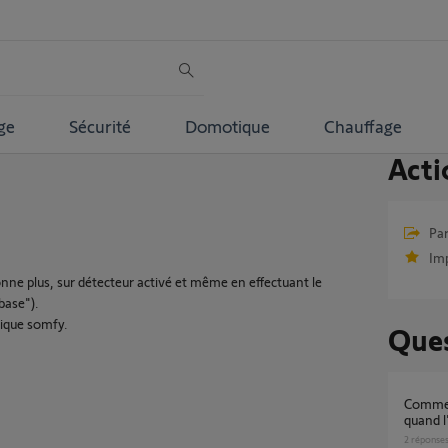
ge
Sécurité
Domotique
Chauffage
Acti
Par
Im
nne plus, sur détecteur activé et même en effectuant le
 base").
tique somfy.
Ques
comment activer/désactiver caméras indoor
quand l
2
réponse