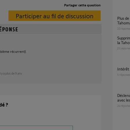
Partager cette question
Participer au fil de discussion
Plus de sirènes ni push en cas d'alarme
Tahom
10
répons
Supprimer protexiom GSM pour gestion par
la Tah
23
répons
oblème récurrent).
Intér
il y a plus de 9 ans
4
réponse
Déclenchement sirène intempestif à l'entrée
avec le
dé ?
24
répons