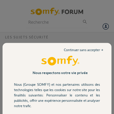
Particuliers
Professionnels
Forum
LES SUJETS SÉCURITÉ
Volet
Est-il prévu de mettre en place un bouton
Continuer sans accepter →
panique dans l'application mobile?
Portail
Bonjour,
Est-il prévu de mettre en place un bouton SOS -
Garage
Nous respectons votre vie privée
panique dans l'application mobile?
Nous (Groupe SOMFY) et nos partenaires utilisons des
En effet, de plus en plus de personnes ont leur téléphone avec eux.
Sécurité
technologies telles que les cookies sur notre site pour les
Parfois, nous pourrions ne pas avoir la télécommande près de nous
finalités suivantes: Personnaliser le contenu et les
pour déclencher un mode SOS.
publicités, offrir une expérience personnalisée et analyser
Domotique
Bien plus utile et pratique.
notre trafic.
Pourriez-vous nous indiquer si cela est à l'étude ou pas?