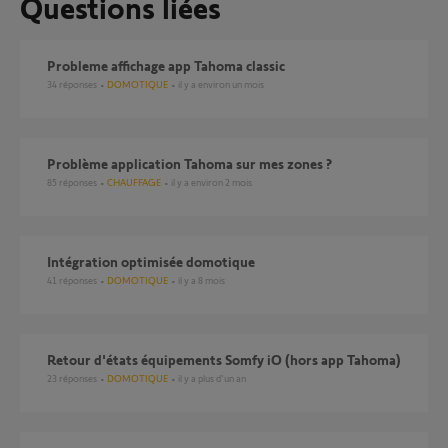
Questions liées
Probleme affichage app Tahoma classic
34
réponses
DOMOTIQUE
il y a environ un mois
Problème application Tahoma sur mes zones ?
85
réponses
CHAUFFAGE
il y a environ 2 mois
Intégration optimisée domotique
41
réponses
DOMOTIQUE
il y a 8 mois
retour d'états équipements Somfy iO (hors app Tahoma)
23
réponses
DOMOTIQUE
il y a plus d'un an