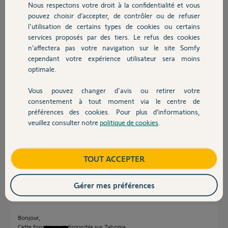
Nous respectons votre droit à la confidentialité et vous
Chauffage
pouvez choisir d’accepter, de contrôler ou de refuser
Cordialement,
l'utilisation de certains types de cookies ou certains
services proposés par des tiers. Le refus des cookies
Autres produits
FX L.
n’affectera pas votre navigation sur le site Somfy
il y a plus de 9 ans
cependant votre expérience utilisateur sera moins
Participer au fil de discussion
optimale.
Vous pouvez changer d'avis ou retirer votre
Devis avec un pro
consentement à tout moment via le centre de
Réponses
préférences des cookies. Pour plus d’informations,
veuillez consulter notre
politique de cookies
.
Contact
Bonjour,
Vous aurez une réponse des Yellow's sur ce post.
Boutique
TOUT ACCEPTER
Sylvain C.
il y a plus de 9 ans
Gérer mes préférences
Bonjour,
Cette fonction est disponible sur Tahoma.