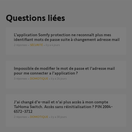
Questions liées
L'application Somfy protection ne reconnaît plus mes
identifiant mots de passe suite à changement adresse mail
2
réponses
SÉCURITÉ
il y a 4 jours
impossible de modifier le mot de passe et l'adresse mail
pour me connecter a l'application ?
3
réponses
DOMOTIQUE
il y a 24 jours
J'ai changé d'e-mail et n'ai plus accès à mon compte
TaHoma Switch. Accès sans réinitialisation ? PIN 2004-
6572-3712
2
réponses
DOMOTIQUE
il y a 30 jours