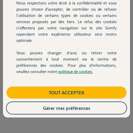
Nous respectons votre droit à la confidentialité et vous
Participer au fil de discussion
Chauffage
pouvez choisir d’accepter, de contrôler ou de refuser
l'utilisation de certains types de cookies ou certains
services proposés par des tiers. Le refus des cookies
Autres produits
Réponses
n’affectera pas votre navigation sur le site Somfy
cependant votre expérience utilisateur sera moins
optimale.
Bonjour Thierry
Vous pouvez changer d'avis ou retirer votre
Vous donnez un n° qui semble être celui d'une centrale d'alarme et vous
Devis avec un pro
consentement à tout moment via le centre de
parlez de l'application Tahoma.
préférences des cookies. Pour plus d’informations,
Afin de faciliter la tâche des Yellow's, pour vous répondre, pouvez-vous
veuillez consulter notre
politique de cookies
.
préciser et donner le n° de PIN de votre Tahoma s'il s'agit de cela.
Contact
Bonne journée !
Anonyme
il y a plus de 9 ans
Boutique
TOUT ACCEPTER
Gérer mes préférences