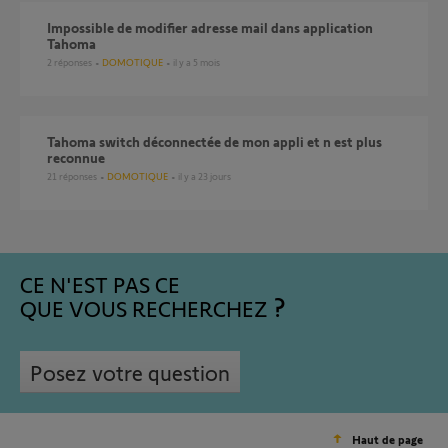
impossible de modifier adresse mail dans application
Tahoma
2
réponses
DOMOTIQUE
il y a 5 mois
Tahoma switch déconnectée de mon appli et n est plus
reconnue
21
réponses
DOMOTIQUE
il y a 23 jours
CE N'EST PAS CE
QUE VOUS RECHERCHEZ
Posez votre question
Haut de page