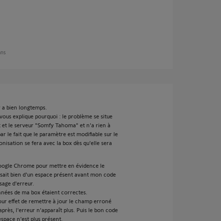
ans
y a bien longtemps.
vous explique pourquoi : le problème se situe
 et le serveur "Somfy Tahoma" et n'a rien à
r le fait que le paramètre est modifiable sur le
onisation se fera avec la box dès qu'elle sera
 Google Chrome pour mettre en évidence le
issait bien d'un espace présent avant mon code
sage d'erreur.
nnées de ma box étaient correctes.
pour effet de remettre à jour le champ erroné
ès, l'erreur n'apparaît plus. Puis le bon code
espace n'est plus présent.