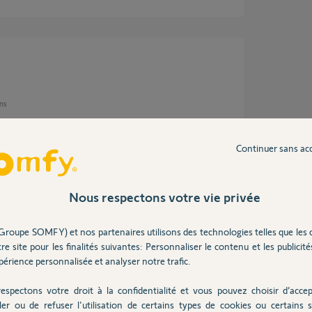
ans
Continuer sans ac
lien avec le serveur, si vous avez toujours le
e de votre PC et essayez de vider cache et
Nous respectons votre vie privée
Groupe SOMFY) et nos partenaires utilisons des technologies telles que les 
re site pour les finalités suivantes: Personnaliser le contenu et les publicités
érience personnalisée et analyser notre trafic.
ans
espectons votre droit à la confidentialité et vous pouvez choisir d’accep
ler ou de refuser l'utilisation de certains types de cookies ou certains s