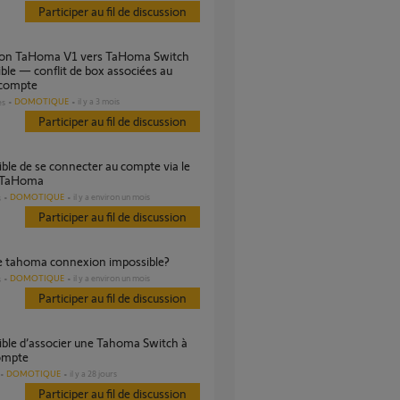
Participer au fil de discussion
ble — conflit de box associées au
compte
DOMOTIQUE
il y a 3 mois
es
Participer au fil de discussion
 TaHoma
DOMOTIQUE
il y a environ un mois
s
Participer au fil de discussion
e tahoma connexion impossible?
DOMOTIQUE
il y a environ un mois
s
Participer au fil de discussion
ompte
DOMOTIQUE
il y a 28 jours
Participer au fil de discussion