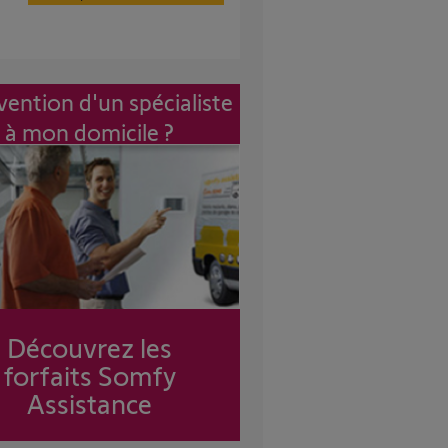
vention d'un spécialiste
à mon domicile ?
Découvrez les
forfaits Somfy
Assistance