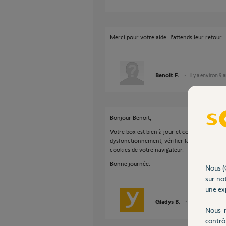
Merci pour votre aide. J'attends leur retour.
Benoit F.
il y a environ 9 
Bonjour Benoit,
Votre box est bien à jour et correctement en 
dysfonctionnement, vérifier la date et l'heur
cookies de votre navigateur.
Bonne journée.
Nous (
sur not
une exp
Gladys B.
il y a environ 9 
Nous r
contrô