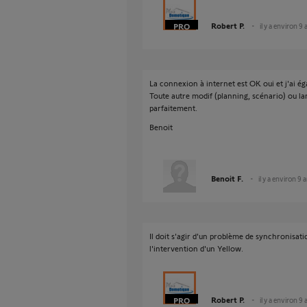
Robert P.
il y a environ 9 
La connexion à internet est OK oui et j'ai é
Toute autre modif (planning, scénario) ou
parfaitement.
Benoit
Benoit F.
il y a environ 9 
Il doit s'agir d'un problème de synchronisat
l'intervention d'un Yellow.
Robert P.
il y a environ 9 