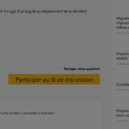
t-il s'agir d'un bug lié au déploiement de la dernière
Migration TaHoma V1 vers TaHoma Switch
impossi
même 
55
répons
Impossible de se connecter au compte via le
switch
9
réponse
Partager cette question
Participer au fil de discussion
compt
2
réponse
Impossible d’associer une Tahoma Switch à
homa est bien connectée à Internet ?
mon c
1
réponse