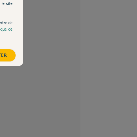
le site
ntre de
tique de
TER