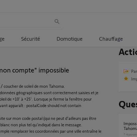
ge
Sécurité
Domotique
Chauffage
Acti
"mon compte" impossible
Par
Im
er / coucher de soleil de mon Tahoma.
onnées géographiques sont correctement saisies et je
soleil de +10' à +25'. Lorsque je ferme la fenêtre pour
Ques
ivant apparaît : postalCode should not contain
te sur mon code postal (qui ne peut d'ailleurs pas être
Impossible de me connecter à mon compte
e blanc non plus tel qu'indiqué dans le message.
Tahoma 
ple remplacer les coordonnées par une ville entraîne le
7
réponse