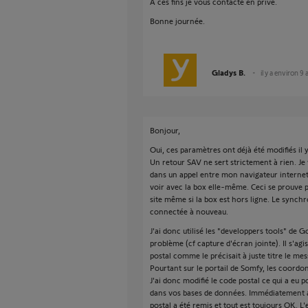
A ces fins je vous contacte en privé.
Bonne journée.
Gladys B.
il y a environ 9 
Bonjour,
Oui, ces paramètres ont déjà été modifiés il 
Un retour SAV ne sert strictement à rien. Je 
dans un appel entre mon navigateur internet
voir avec la box elle-même. Ceci se prouve pa
site même si la box est hors ligne. Le synchr
connectée à nouveau.
J'ai donc utilisé les "developpers tools" de
problème (cf capture d'écran jointe). Il s'ag
postal comme le précisait à juste titre le mes
Pourtant sur le portail de Somfy, les coordo
J'ai donc modifié le code postal ce qui a eu 
dans vos bases de données. Immédiatement apr
postal a été remis et tout est toujours OK. L'