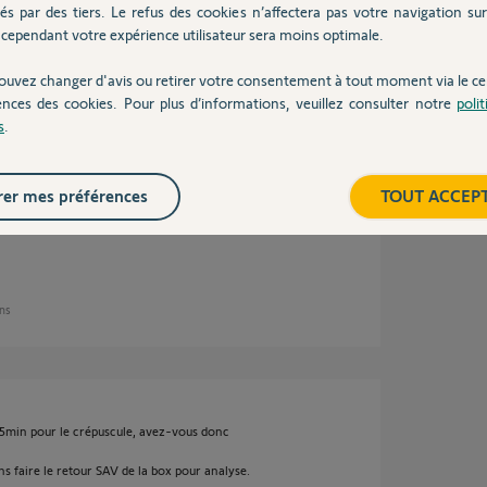
és par des tiers. Le refus des cookies n’affectera pas votre navigation sur 
cependant votre expérience utilisateur sera moins optimale.
nne pas non plus.
ouvez changer d'avis ou retirer votre consentement à tout moment via le ce
 (windows, mac et linux) et depuis plusieurs
ences des cookies. Pour plus d’informations, veuillez consulter notre
poli
 vain, que le cache et les cookies soient vidés
s
.
 problème d'appel aux web services entre mon
er mes préférences
TOUT ACCEP
ans
+15min pour le crépuscule, avez-vous donc
s faire le retour SAV de la box pour analyse.