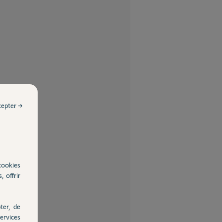
cepter →
cookies
, offrir
ter, de
ervices