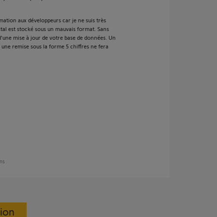
mation aux développeurs car je ne suis très
stal est stocké sous un mauvais format. Sans
'une mise à jour de votre base de données. Un
 une remise sous la forme 5 chiffres ne fera
ans
sion