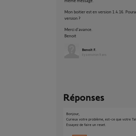
même message.
Mon boitier est en version 1.4.16. Pourai
version ?
Merci d'avance.
Benoit
Benoit F.
il y a environ 9 ans
Réponses
Bonjour,
Curieux votre problème, est-ce que votre Ta
Essayez de faire un reset.