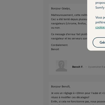
propos
Somfy 
Bonjour Gladys,
Malheureusement, cette méthode ne fonctio
Vous p
Ceci a été tenté depuis plusieurs ordinateurs
préfér
navigateurs (chrome, firefox, safari et IE) en
cookie
ou non.
Ce message d'erreur fait plutôt penser à un
navigateur et les serveurs somfy.
Gér
Cordialement.
Benoit
Benoit F.
il y a environ 9 
Bonjour Benoît,
Je vois un réglage à +10min pour l'aube et 
réussi à modifier ces décalages?
Enfin, si cela ne fonctionne pas, nous pouvon