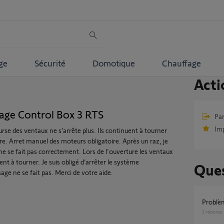
ge
Sécurité
Domotique
Chauffage
Acti
age Control Box 3 RTS
Par
Im
rse des ventaux ne s’arrête plus. Ils continuent à tourner
ure. Arret manuel des moteurs obligatoire. Après un raz, je
 ne se fait pas correctement. Lors de l'ouverture les ventaux
nt à tourner. Je suis obligé d’arrêter le système
Ques
ge ne se fait pas. Merci de votre aide.
Probl
1
réponse