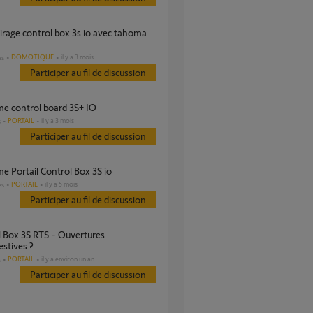
DOMOTIQUE
il y a 3 mois
es
Participer au fil de discussion
me control board 3S+ IO
PORTAIL
il y a 3 mois
s
Participer au fil de discussion
me Portail Control Box 3S io
PORTAIL
il y a 5 mois
es
Participer au fil de discussion
stives ?
PORTAIL
il y a environ un an
s
Participer au fil de discussion