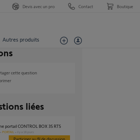
Devis avec un pro
Contact
Boutique
Autres produits
ons
tager cette question
primer
tions liées
ème portail CONTROL BOX 3S RTS
PORTAIL
il y a 18 jours
Participer au fil de discussion