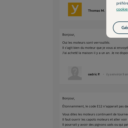
préfér
cookie
Thomas M.
il y a environ
Gér
Bonjour,
Oui les moteurs sont verrouillés.
Il s'agit bien du moteur que je vous ai envoyé
J'ai acheté la maison il y a un an. Je ne disp
cedric P.
il y a environ 9 a
Bonjour,
Étonnamment, le code E12 n'apparait pas dan
Vous dites les moteurs continuent de tourner,
Il faut ouvrir les capots moteurs et aller voir
Il pourrait y avoir des pignons usés ou qui p