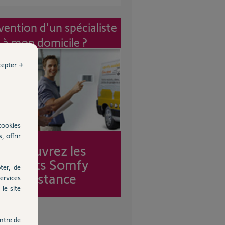
vention d'un spécialiste
à mon domicile ?
cepter →
cookies
, offrir
Découvrez les
forfaits Somfy
ter, de
Assistance
ervices
le site
ntre de