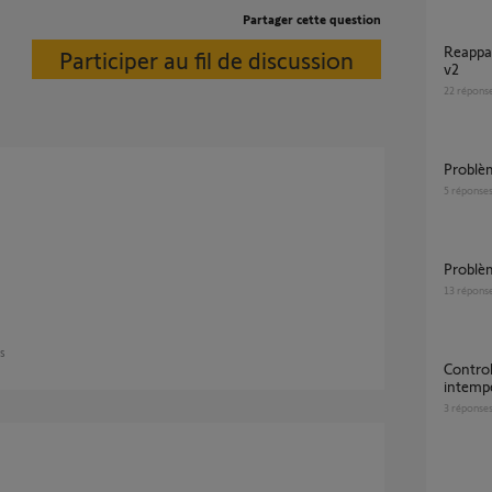
Partager cette question
Reappairage control box 3s io avec tahoma
Participer au fil de discussion
v2
22
répons
Problè
5
réponse
Problè
13
répons
ns
Control Box 3S RTS - Ouvertures
intempe
3
réponse