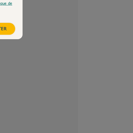
tique de
TER