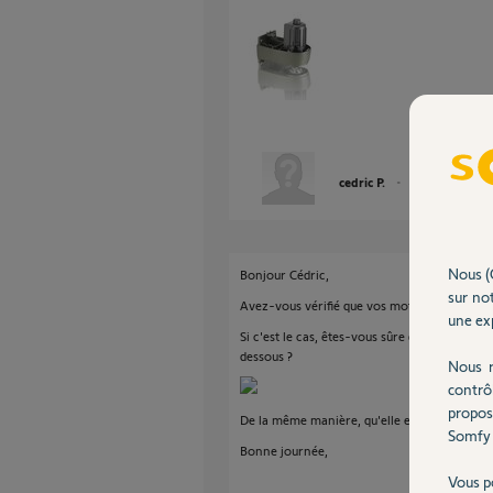
cedric P.
il y a environ 9 a
Nous (
Bonjour Cédric,
sur not
Avez-vous vérifié que vos moteurs étaient bi
une exp
Si c'est le cas, êtes-vous sûre qu'il s'agit 
dessous ?
Nous r
contrô
propos
De la même manière, qu'elle est la date d'ac
Somfy 
Bonne journée,
Vous p