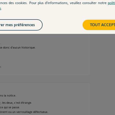
ences des cookies. Pour plus d’informations, veuillez consulter notre
poli
s
.
 9 ans
er mes préférences
TOUT ACCEP
.
ose donc d'aucun historique.
ns
s la notice.
 les deux, c'est étrange.
 ce qui se passe.
atinent ou un verrouillage défectueux.