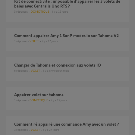
Kit de connectivité : impossible d’appairer les 3 volets de
baies avec Centralis Uno RTS ?
3
réponses
DOMOTIQUE
il y a 16 jours
Comment appairer Amy 1 SunP modes io sur Tahoma V2
1
réponse
VOLET
il y a 17 jours
Changer de Tahoma et connexion aux volets IO
6
réponses
VOLET
il y a environ un mois
Appairer volet sur tahoma
1
réponse
DOMOTIQUE
il y a 15 jours
Comment ré appairé une commande Amy avec un volet ?
3
réponses
VOLET
il y a 27 jours