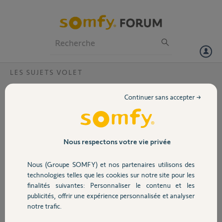
Particuliers
Professionnels
Forum
LES SUJETS VOLET
Volet
impossible appairer volet avec tahoma ?
Continuer sans accepter →
je n'arrive pas à appairer un volet roulant boitier RTS avec
Portail
télécommande telis 1 RTS avec Tahoma
Le volet ne descend pas lors de l'appairage pourtant j'ai réussi à en
faire un autre + un store
Garage
Nous respectons votre vie privée
Le moteur de ce volet est apparemment un LT50
Nous (Groupe SOMFY) et nos partenaires utilisons des
Sécurité
Jacky R.
technologies telles que les cookies sur notre site pour les
il y a environ 9 ans
finalités suivantes: Personnaliser le contenu et les
Participer au fil de discussion
publicités, offrir une expérience personnalisée et analyser
Domotique
notre trafic.