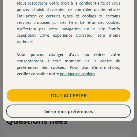
Nous respectons votre droit à la confidentialité et vous
Chauffage
Réponses
pouvez choisir d’accepter, de contrôler ou de refuser
l'utilisation de certains types de cookies ou certains
services proposés par des tiers. Le refus des cookies
Autres produits
Bonjour,
n’affectera pas votre navigation sur le site Somfy
Essayez de déprogrammer la télécommande par appui long de plus de 5s
cependant votre expérience utilisateur sera moins
sur le bouton "prog",
optimale.
puis reprenez tout depuis le début.
Vous pouvez changer d'avis ou retirer votre
Devis avec un pro
Sylvain C.
il y a environ 9 ans
consentement à tout moment via le centre de
préférences des cookies. Pour plus d’informations,
veuillez consulter notre
politique de cookies
.
Contact
Boutique
TOUT ACCEPTER
Gérer mes préférences
Questions liées