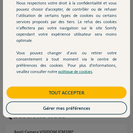
Nous respectons votre droit à la confidentialité et vous
Chauffage
Réponses
pouvez choisir d’accepter, de contrôler ou de refuser
l'utilisation de certains types de cookies ou certains
services proposés par des tiers. Le refus des cookies
Autres produits
Bonjour
n’affectera pas votre navigation sur le site Somfy
cependant votre expérience utilisateur sera moins
a l'allumage, la caméra ne fait pas forcément de mouvement. Par contre
optimale.
vous devriez pouvoir la faire tourner.
Vous pouvez changer d'avis ou retirer votre
Anonyme
il y a environ 9 ans
Devis avec un pro
consentement à tout moment via le centre de
préférences des cookies. Pour plus d’informations,
veuillez consulter notre
politique de cookies
.
Contact
Boutique
TOUT ACCEPTER
Gérer mes préférences
Questions liées
Appli Camera VISIDOM ICM100?