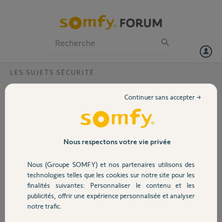
Particuliers
Professionnels
Forum
LES SUJETS SÉCURITÉ
Volet
Rotation camera ICM100
Continuer sans accepter →
Bonjour,j'ai configurer sans probleme ma camera en wifi.Elle
Portail
fonctionne elle detecte bien (alerte) mais impossible de lui faire faire
un 360°.D'ailleurs la rotation n'a pas eu lieu au demarrage.Je la fait
bouger sur l'ecran tactile vers le haut et le bas mais pas moyen de lui
Garage
Nous respectons votre vie privée
faire faire la rotation.Qu'elle soluce .merci
Nous (Groupe SOMFY) et nos partenaires utilisons des
Sécurité
Gerard
technologies telles que les cookies sur notre site pour les
il y a environ 9 ans
finalités suivantes: Personnaliser le contenu et les
Participer au fil de discussion
publicités, offrir une expérience personnalisée et analyser
Domotique
notre trafic.