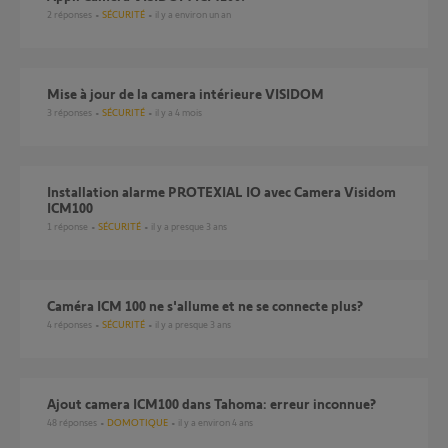
2
réponses
SÉCURITÉ
il y a environ un an
mise à jour de la camera intérieure VISIDOM
3
réponses
SÉCURITÉ
il y a 4 mois
Installation alarme PROTEXIAL IO avec Camera Visidom
ICM100
1
réponse
SÉCURITÉ
il y a presque 3 ans
Caméra ICM 100 ne s'allume et ne se connecte plus?
4
réponses
SÉCURITÉ
il y a presque 3 ans
Ajout camera ICM100 dans Tahoma: erreur inconnue?
48
réponses
DOMOTIQUE
il y a environ 4 ans