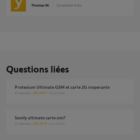
Thomas M.
il y a environ 9 ans
Questions liées
Protexium Ultimate GSM et carte 2G inoperante
41
réponses
SÉCURITÉ
il y a 5 mois
somfy ultimate carte sim?
15
réponses
SÉCURITÉ
il y a 6 mois