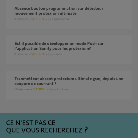
Absence bouton programmation sur détecteur
mouvement protexiom ultimate
8
réponses
SÉCURITÉ
il y a plus d'un an
Est il possible de développer un mode Push sur
l'application Somfy pour les protexiom?
8
réponses
SÉCURITÉ
il y a 2 mois
Tranmetteur absent protexiom ultimate gsm, depuis une
coupure de courrant ?
10
réponses
SÉCURITÉ
il y a plus d'un an
CE N'EST PAS CE
QUE VOUS RECHERCHEZ