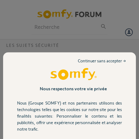
Particuliers
Professionnels
Forum
LES SUJETS SÉCURITÉ
Volet
Prise interieure et Protexiom Ultimate ?
Continuer sans accepter →
Bonjour,
Portail
je viens d'acheter une prise intérieure Somfy et je désire piloter
l’éclairage avec mon alarme Protexiom ultimate Gsm.
Garage
Nous respectons votre vie privée
Comment procéder svp pour que cette prise soit reconnu par le
dispositif et que je puisse gérer à distance l’éclairage piloté
Nous (Groupe SOMFY) et nos partenaires utilisons des
Merci d'avance
Sécurité
technologies telles que les cookies sur notre site pour les
finalités suivantes: Personnaliser le contenu et les
Pierre D.
publicités, offrir une expérience personnalisée et analyser
Domotique
il y a environ 9 ans
notre trafic.
Participer au fil de discussion