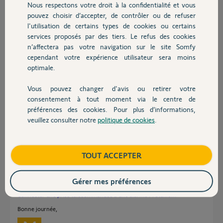
Nous respectons votre droit à la confidentialité et vous
Chauffage
pouvez choisir d’accepter, de contrôler ou de refuser
l'utilisation de certains types de cookies ou certains
Réponses
services proposés par des tiers. Le refus des cookies
Autres produits
n’affectera pas votre navigation sur le site Somfy
cependant votre expérience utilisateur sera moins
Bonsoir
optimale.
je serais assez tenté de vous dire, lisez votre documentation, tout y est
expliqué !
Vous pouvez changer d'avis ou retirer votre
Devis avec un pro
consentement à tout moment via le centre de
Avez-vous cette documentation ?
préférences des cookies. Pour plus d’informations,
veuillez consulter notre
politique de cookies
.
Anonyme
il y a environ 9 ans
Contact
Boutique
TOUT ACCEPTER
Bonjour Pierre,
Gérer mes préférences
Vous trouverez la procédure au lien vidéo ci-dessous:
Connecter une prise télécommandée à une alarme Protexiom
Bonne journée,