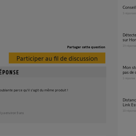
Consei
3
réponse
Détecteur extérieur ne lance pas le scénario
sur Ho
19
répons
Partager cette question
Participer au fil de discussion
mon strore banne se ferme tout seul. je n'ai
pas de 
1
réponse
ublante parce qu'il s'agit du même produit !
Distance entre Détecteur de mouvement et
Link Es
10
répons
il y a environ 9 ans