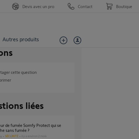
Devis avec un pro
Contact
Boutique
Autres produits
ons
tager cette question
primer
tions liées
che sans fumée ?
SÉCURITÉ
il y a environ 2 mois
es