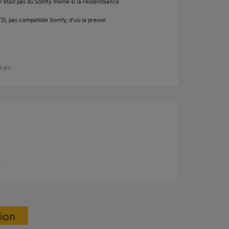
e n'était pas du Somfy même si la ressemblance
 RTD, pas compatible Somfy, d'où la preuve
 9 ans
s
sion