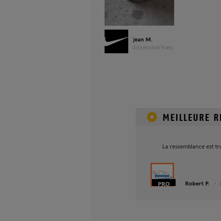
jean M.
il y a environ 9 ans
La ressemblance est tro
Robert P.