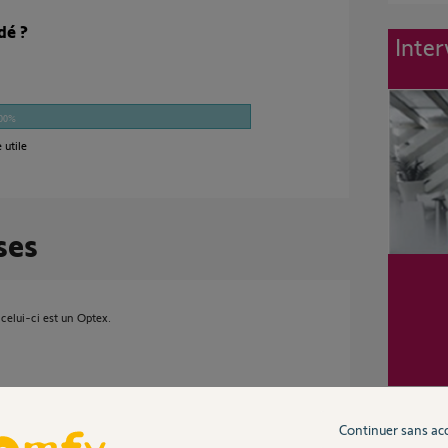
dé ?
Inter
00%
 utile
ses
celui-ci est un Optex.
ans
Continuer sans ac