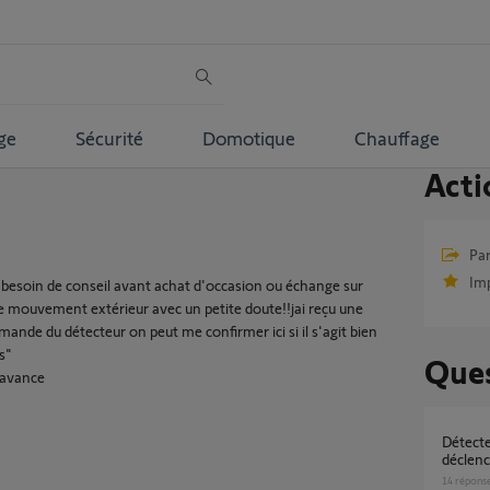
ge
Sécurité
Domotique
Chauffage
Acti
Par
Im
 besoin de conseil avant achat d'occasion ou échange sur
e mouvement extérieur avec un petite doute!!jai reçu une
ande du détecteur on peut me confirmer ici si il s'agit bien
s"
Ques
'avance
Détecteur de fumée Somfy Protect qui se
déclen
14
répons