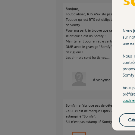
Bonjour,
Tout d'abord, RTS n'existe pas en alarme So
Tout ce qui est RTS est obligatoirement Somfy
de Somfy.
Pour ma part, je trouve que ce DME est identiq
Nous (
Je dit que c'est un Somfy !
sur not
Maintenant pour en être certain, demandez 
une exp
DME avec le gravage "Somfy", obligatoiremen
de rigueur !
Nous r
Les chinois sont fortiches....
contrô
propos
Somfy 
Anonyme
il y a environ
Vous p
préfér
cookie
Somfy ne fabrique pas de détecteurs.
Celui-ci est de marque Optex et il est produit
estampillé "Somfy".
Gér
S'il n'est pas estampillé Somfy = Pas compati