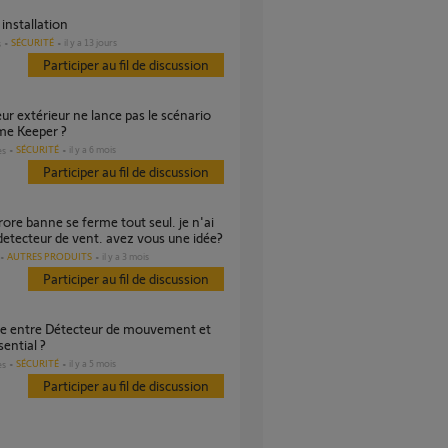
l installation
SÉCURITÉ
il y a 13 jours
s
Participer au fil de discussion
me Keeper ?
SÉCURITÉ
il y a 6 mois
es
Participer au fil de discussion
detecteur de vent. avez vous une idée?
AUTRES PRODUITS
il y a 3 mois
Participer au fil de discussion
sential ?
SÉCURITÉ
il y a 5 mois
es
Participer au fil de discussion