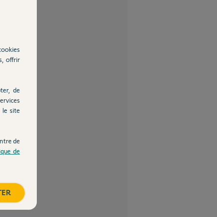
cookies
, offrir
ter, de
ervices
le site
ntre de
tique de
TER