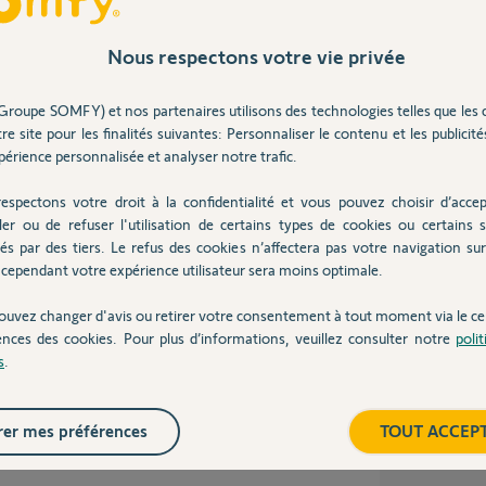
my, c'est RTD.
Nous respectons votre vie privée
 puisqu'il est propriétaire de ce protocole. (S)
ue à tous points de vue à celui que j'ai.
Groupe SOMFY) et nos partenaires utilisons des technologies telles que les 
re site pour les finalités suivantes: Personnaliser le contenu et les publicités
au vendeur qu'il vous envoie une photo du
érience personnalisée et analyser notre trafic.
t sur toutes fourniture Somfy, ce gravage est
espectons votre droit à la confidentialité et vous pouvez choisir d’accep
ler ou de refuser l'utilisation de certains types de cookies ou certains s
és par des tiers. Le refus des cookies n’affectera pas votre navigation sur 
cependant votre expérience utilisateur sera moins optimale.
 9 ans
ouvez changer d'avis ou retirer votre consentement à tout moment via le ce
ences des cookies. Pour plus d’informations, veuillez consulter notre
poli
s
.
 avec une carte radio RTD, dans ce cas il est
er mes préférences
TOUT ACCEP
ble.