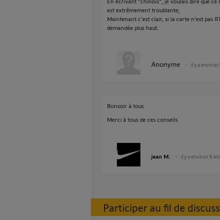
En écrivant "chinois", je voulais dire que c
est extrêmement troublante;
Maintenant c'est clair, si la carte n'est pas
demandée plus haut.
Anonyme
il y a environ
Bonsoir à tous
Merci à tous de ces conseils
jean M.
il y a environ 9 an
Participer au fil de discus