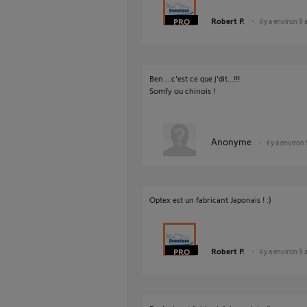
Robert P.
il y a environ 9 
Ben....c'est ce que j'dit...!!!
Somfy ou chinois !
Anonyme
il y a environ
Optex est un fabricant Japonais ! :)
Robert P.
il y a environ 9 