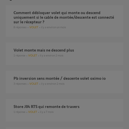
Comment débloquer volet qui monte ou descend
uniquement si le cable de montée/descente est connecté
sur le récepteur ?
8
réponses
VOLET
il y a environ un mois
Volet monte mais ne descend plus
1
réponse
VOLET
il y a environ 2 mois
pb inversion sens montée / descente volet oximo io
3
réponses
VOLET
il y a environ 2 mois
store J04 RTS qui remonte de travers
1
réponse
VOLET
il y a 7 mois