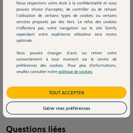
Nous respectons votre droit à la confidentialité et vous
Chauffage
pouvez choisir d’accepter, de contrôler ou de refuser
l'utilisation de certains types de cookies ou certains
Réponses
services proposés par des tiers. Le refus des cookies
Autres produits
n’affectera pas votre navigation sur le site Somfy
cependant votre expérience utilisateur sera moins
Bonsoir,
optimale.
Vérifiez sur le tambour que les sangles d'attaches sont en bon état.
Déroulez à fond le VR pour procéder à cette vérif.
Vous pouvez changer d'avis ou retirer votre
Au besoin, défaites les sangles et refixez-le d'aplomb.
Devis avec un pro
consentement à tout moment via le centre de
préférences des cookies. Pour plus d’informations,
Anonyme
il y a environ 9 ans
veuillez consulter notre
politique de cookies
.
Contact
Boutique
TOUT ACCEPTER
Gérer mes préférences
Questions liées