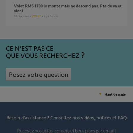
Volet RMS 1700 io monte mais ne descend pas. Pas de va et
vient
10
réponses
VOLET
il y a 4 mois
CE N'EST PAS CE
QUE VOUS RECHERCHEZ
Posez votre question
Haut de page
Besoin d’assistance ?
Consultez nos vidéos, notices et FAQ
Recevez nos actus, conseils et bons plans par email !