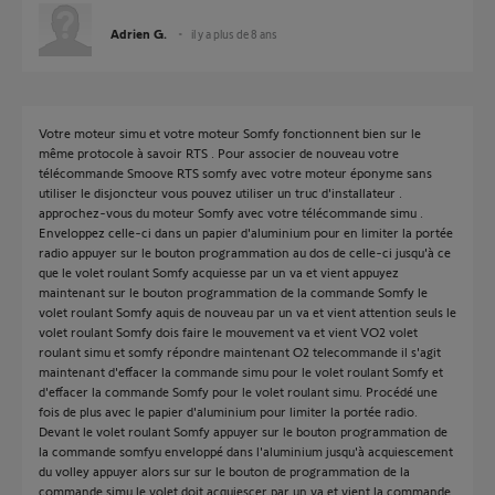
Adrien G.
il y a plus de 8 ans
Votre moteur simu et votre moteur Somfy fonctionnent bien sur le
même protocole à savoir RTS . Pour associer de nouveau votre
télécommande Smoove RTS somfy avec votre moteur éponyme sans
utiliser le disjoncteur vous pouvez utiliser un truc d'installateur .
approchez-vous du moteur Somfy avec votre télécommande simu .
Enveloppez celle-ci dans un papier d'aluminium pour en limiter la portée
radio appuyer sur le bouton programmation au dos de celle-ci jusqu'à ce
que le volet roulant Somfy acquiesse par un va et vient appuyez
maintenant sur le bouton programmation de la commande Somfy le
volet roulant Somfy aquis de nouveau par un va et vient attention seuls le
volet roulant Somfy dois faire le mouvement va et vient VO2 volet
roulant simu et somfy répondre maintenant O2 telecommande il s'agit
maintenant d'effacer la commande simu pour le volet roulant Somfy et
d'effacer la commande Somfy pour le volet roulant simu. Procédé une
fois de plus avec le papier d'aluminium pour limiter la portée radio.
Devant le volet roulant Somfy appuyer sur le bouton programmation de
la commande somfyu enveloppé dans l'aluminium jusqu'à acquiescement
du volley appuyer alors sur sur le bouton de programmation de la
commande simu le volet doit acquiescer par un va et vient la commande