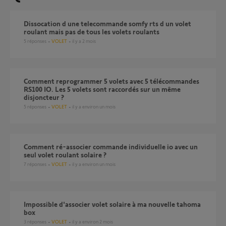
dissocation d une telecommande somfy rts d un volet
roulant mais pas de tous les volets roulants
5
réponses
VOLET
il y a 2 mois
Comment reprogrammer 5 volets avec 5 télécommandes
RS100 IO. Les 5 volets sont raccordés sur un même
disjoncteur ?
5
réponses
VOLET
il y a environ un mois
Comment ré-associer commande individuelle io avec un
seul volet roulant solaire ?
7
réponses
VOLET
il y a environ un mois
Impossible d'associer volet solaire à ma nouvelle tahoma
box
3
réponses
VOLET
il y a environ 2 mois