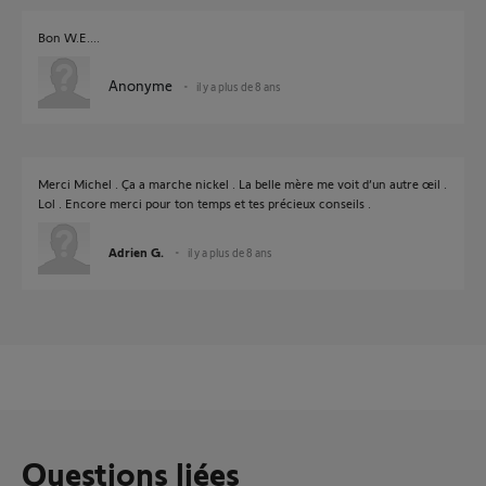
Bon W.E....
Anonyme
il y a plus de 8 ans
Merci Michel . Ça a marche nickel . La belle mère me voit d’un autre œil .
Lol . Encore merci pour ton temps et tes précieux conseils .
Adrien G.
il y a plus de 8 ans
Questions liées