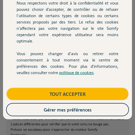
Nous respectons votre droit à la confidentialité et vous
Chauffage
Au final le moteur en défaut n’opère qu’en même temps que le Simu
pouvez choisir d’accepter, de contrôler ou de refuser
via sa télécommande. Comment faire pour associer la télécommande
l'utilisation de certains types de cookies ou certains
rts origine au moteur concerne sans cette méthode de disjonction .
services proposés par des tiers. Le refus des cookies
Autres produits
Merci et désolé pour le pavé
n’affectera pas votre navigation sur le site Somfy
cependant votre expérience utilisateur sera moins
Adrien G.
optimale.
il y a plus de 8 ans
Participer au fil de discussion
Vous pouvez changer d'avis ou retirer votre
Devis avec un pro
consentement à tout moment via le centre de
préférences des cookies. Pour plus d’informations,
veuillez consulter notre
politique de cookies
.
Contact
Je reviens sur mon post très confus et comportant une erreur.
Je synthétise :
Boutique
TOUT ACCEPTER
Généralités :
Vous aurez besoin de manipuler seulement les boutons programmation
aux dos des télécommandes
Gérer mes préférences
-Emmailloter la tel. Simu avec du papier d’alu pour limiter la porté.
-Faites vous aider par une autre personne si les volets roulants sont dans
2 pièces différentes pour vérifier que le volet simu ne bouge pas.
Prévoir un escabeau pour s’approcher du moteur Somfy
Protocole :