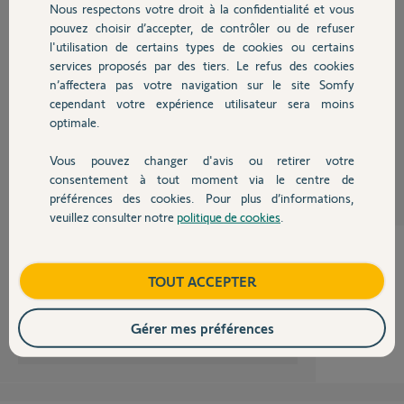
Nous respectons votre droit à la confidentialité et vous
Chauffage
L’utilisation de cette centrale est devenue quasiment impossible.
pouvez choisir d’accepter, de contrôler ou de refuser
l'utilisation de certains types de cookies ou certains
J’ai une TAHOMA qui fonctionne quant à elle très bien.
services proposés par des tiers. Le refus des cookies
Autres produits
Merci d'avance pour votre aide.
n’affectera pas votre navigation sur le site Somfy
Cordialement
cependant votre expérience utilisateur sera moins
optimale.
L
il y a plus de 8 ans
Vous pouvez changer d'avis ou retirer votre
Devis avec un pro
Participer au fil de discussion
consentement à tout moment via le centre de
préférences des cookies. Pour plus d’informations,
veuillez consulter notre
politique de cookies
.
Contact
Boutique
TOUT ACCEPTER
Avez-vous les moyens de faire un test sans le switch ?
Gérer mes préférences
Anonyme
il y a plus de 8 ans