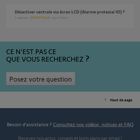
Désactiver centrale via écran LCD (Alarme protexial IO) ?
1
réponse
DOMOTIQUE
il y a 7 mois
CE N'EST PAS CE
QUE VOUS RECHERCHEZ
Posez votre question
Haut de page
Besoin d’assistance ?
Consultez nos vidéos, notices et FAQ
Recevez nos actus, conseils et bons plans par email !