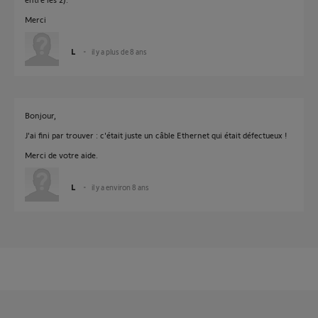
Merci
L
il y a plus de 8 ans
Bonjour,
J'ai fini par trouver : c'était juste un câble Ethernet qui était défectueux !
Merci de votre aide.
L
il y a environ 8 ans