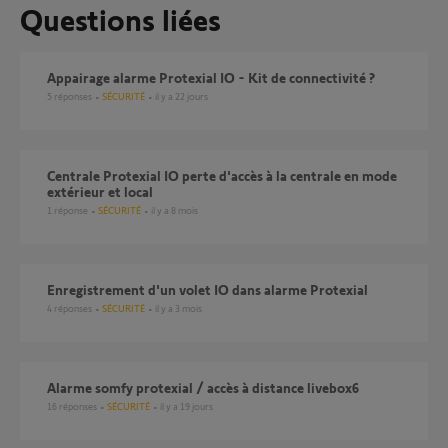
Questions liées
Appairage alarme Protexial IO - Kit de connectivité ?
5
réponses
SÉCURITÉ
il y a 22 jours
Centrale Protexial IO perte d'accès à la centrale en mode
extérieur et local
1
réponse
SÉCURITÉ
il y a 8 mois
Enregistrement d'un volet IO dans alarme Protexial
4
réponses
SÉCURITÉ
il y a 3 mois
alarme somfy protexial / accès à distance livebox6
16
réponses
SÉCURITÉ
il y a 19 jours