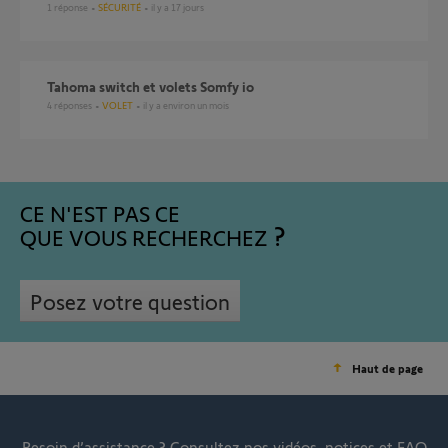
1
réponse
SÉCURITÉ
il y a 17 jours
Tahoma switch et volets Somfy io
4
réponses
VOLET
il y a environ un mois
CE N'EST PAS CE
QUE VOUS RECHERCHEZ
Posez votre question
Haut de page
Besoin d’assistance ?
Consultez nos vidéos, notices et FAQ