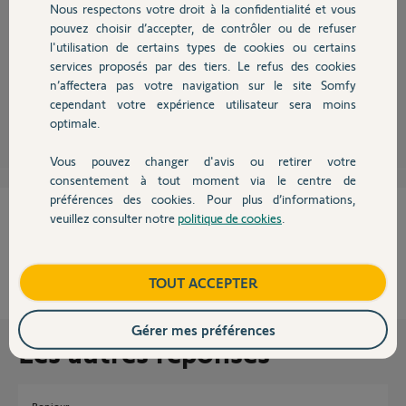
Bonjour
Nous respectons votre droit à la confidentialité et vous
Chauffage
pouvez choisir d’accepter, de contrôler ou de refuser
vous pouvez le faire mais en créant un scénario et en utilisant l'une des
l'utilisation de certains types de cookies ou certains
touches Partiel 1 ou Partiel 2 comme "lanceur de scénario".
services proposés par des tiers. Le refus des cookies
Autres produits
Bonne journée !
n’affectera pas votre navigation sur le site Somfy
cependant votre expérience utilisateur sera moins
Anonyme
il y a plus de 8 ans
optimale.
Vous pouvez changer d'avis ou retirer votre
Devis avec un pro
consentement à tout moment via le centre de
préférences des cookies. Pour plus d’informations,
Cette réponse vous a-t-elle aidé ?
veuillez consulter notre
politique de cookies
.
Contact
NON
OUI
Boutique
TOUT ACCEPTER
100%
des internautes ont trouvé cette réponse utile
Gérer mes préférences
Les autres réponses