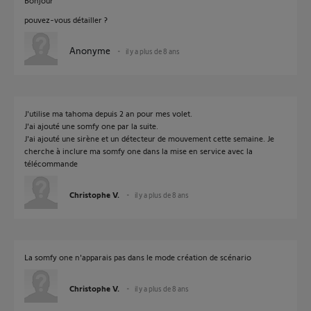
Bonjour
pouvez-vous détailler ?
Anonyme
il y a plus de 8 ans
J'utilise ma tahoma depuis 2 an pour mes volet.
J'ai ajouté une somfy one par la suite.
J'ai ajouté une sirène et un détecteur de mouvement cette semaine. Je
cherche à inclure ma somfy one dans la mise en service avec la
télécommande
Christophe V.
il y a plus de 8 ans
La somfy one n'apparais pas dans le mode création de scénario
Christophe V.
il y a plus de 8 ans