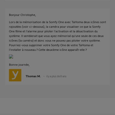
Bonjour Christophe,
Lors de la mémorisation de la Somfy One avec TaHoma deux icônes sont
rajoutées (voir ci-dessous), la caméra pour visualiser ce que la Somfy
One filme et l'alarme pour piloter l'activation et la désactivation du
système. Il semblerait que vous ayez mémorisé qu'une seule de ces deux
icônes (la caméra) et donc vous ne pouvez pas piloter votre système.
Pourriez-vous supprimer votre Somfy One de votre TaHoma et
l'installer à nouveau ? Cette deuxième icône apparaît-elle ?
Bonne journée,
Thomas M.
il y a plus de 8 ans