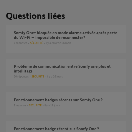
Questions liées
Somfy One+ bloquée en mode alarme activée après perte
du Wi-Fi – impossible de reconnecter?
7
réponses
SÉCURITÉ
il y a environ un mois
Problème de communication entre Somfy one plus et
intellitags
20
réponses
SÉCURITÉ
il y a 16 jours
Fonctionnement badges récents sur Somfy One ?
1
réponse
SÉCURITÉ
il y a 17 jours
Fonctionnement badge récent sur Somfy One ?