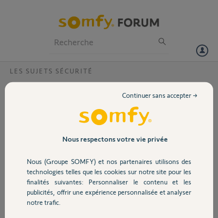
Particuliers
Professionnels
Forum
LES SUJETS SÉCURITÉ
Volet
Activation Somfy one avec telecommande
Continuer sans accepter →
Tahoma
Portail
Je n'arrive pas à activé ma somfy one avec les modes total ou partiel
Garage
Nous respectons votre vie privée
Christophe V.
il y a plus de 8 ans
Nous (Groupe SOMFY) et nos partenaires utilisons des
Participer au fil de discussion
Sécurité
technologies telles que les cookies sur notre site pour les
finalités suivantes: Personnaliser le contenu et les
publicités, offrir une expérience personnalisée et analyser
Domotique
notre trafic.