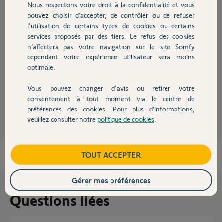
Nous respectons votre droit à la confidentialité et vous
Chauffage
pouvez choisir d’accepter, de contrôler ou de refuser
Réponses
l'utilisation de certains types de cookies ou certains
services proposés par des tiers. Le refus des cookies
Autres produits
n’affectera pas votre navigation sur le site Somfy
cependant votre expérience utilisateur sera moins
Bonjour,
optimale.
C'est possible avec ces capteurs, d'ailleurs à la différence des capteurs de
conso Atlantic, vous disposez des conso instantanées et quotidienne.
Vous pouvez changer d'avis ou retirer votre
Devis avec un pro
consentement à tout moment via le centre de
Robert P.
il y a plus de 8 ans
préférences des cookies. Pour plus d’informations,
veuillez consulter notre
politique de cookies
.
Contact
Boutique
TOUT ACCEPTER
Gérer mes préférences
Questions liées