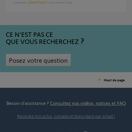
1
réponse
DOMOTIQUE
il y a environ 3 ans
CE N'EST PAS CE
QUE VOUS RECHERCHEZ
Posez votre question
Haut de page
Besoin d’assistance ?
Consultez nos vidéos, notices et FAQ
Recevez nos actus, conseils et bons plans par email !