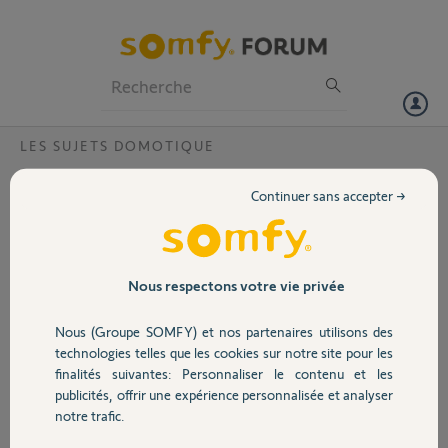
Particuliers
Professionnels
Forum
LES SUJETS DOMOTIQUE
Volet
les capteurs de conso eltako sont ils
Continuer sans accepter →
compatibles pour des programmations
Portail
smart ?
j'ai du photovoltaique et je désire lancer ma filtration piscine que si la
Garage
Nous respectons votre vie privée
conso globale est en dessous un seuil. Puis je le faire avec les capteurs
de conso Eltako (ou autres) en faisant une programmation smart
basée sur la condition d'une valeur de puissance de ces capteurs ?
Nous (Groupe SOMFY) et nos partenaires utilisons des
Sécurité
technologies telles que les cookies sur notre site pour les
finalités suivantes: Personnaliser le contenu et les
Arnaud J.
publicités, offrir une expérience personnalisée et analyser
il y a plus de 8 ans
Domotique
notre trafic.
Participer au fil de discussion