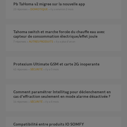
Pb TaHoma v2 migree sur la nouvelle app
23
réponses
DOMOTIQUE
il y a environ 2 mois
Tahoma switch et marche forcée du chauffe eau avec
capteur de consommation électrique/effet joule
7
réponses
AUTRES PRODUITS
il y a plus d'un an
Protexium Ultimate GSM et carte 2G inoperante
41
réponses
SÉCURITÉ
il y a 5 mois
Comment paramétrer Intellitag pour déclenchement en
cas d'effraction seulement en mode alarme désactivée ?
14
réponses
SÉCURITÉ
il y a 6 mois
Compatibilité entre produits IO SOMFY