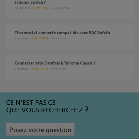
tahoma switch ?
10
réponses
DOMOTIQUE
il y a 8 mois
Thermostat connecté compatible avec PAC Sofath
6
réponses
CHAUFFAGE
il y a 7 mois
Connecter tete Danfoss à Tahoma Classic ?
4
réponses
CHAUFFAGE
il y a 7 mois
CE N'EST PAS CE
QUE VOUS RECHERCHEZ
Posez votre question