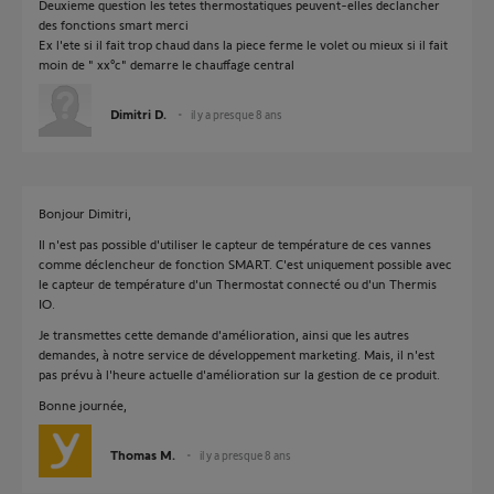
Deuxieme question les tetes thermostatiques peuvent-elles declancher
des fonctions smart merci
Ex l'ete si il fait trop chaud dans la piece ferme le volet ou mieux si il fait
moin de " xx°c" demarre le chauffage central
Dimitri D.
il y a presque 8 ans
Bonjour Dimitri,
Il n'est pas possible d'utiliser le capteur de température de ces vannes
comme déclencheur de fonction SMART. C'est uniquement possible avec
le capteur de température d'un Thermostat connecté ou d'un Thermis
IO.
Je transmettes cette demande d'amélioration, ainsi que les autres
demandes, à notre service de développement marketing. Mais, il n'est
pas prévu à l'heure actuelle d'amélioration sur la gestion de ce produit.
Bonne journée,
Thomas M.
il y a presque 8 ans