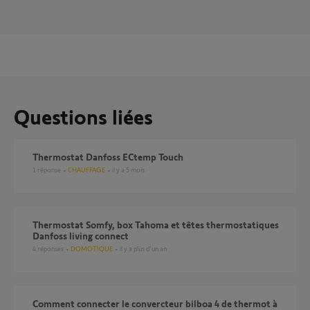
Questions liées
Thermostat Danfoss ECtemp Touch
1
réponse
CHAUFFAGE
il y a 5 mois
Thermostat Somfy, box Tahoma et têtes thermostatiques
Danfoss living connect
4
réponses
DOMOTIQUE
il y a plus d'un an
Comment connecter le convercteur bilboa 4 de thermot à