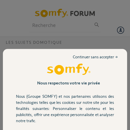
Particuliers
Professionnels
Forum
LES SUJETS DOMOTIQUE
Volet
Thermostat connecté , thermotat ZWAVE
Continuer sans accepter →
DANFOSS
Portail
Bonjour à tous,
Je suis propriétaire de produit SOMFY ( porte de garage io, alarme
Garage
Nous respectons votre vie privée
protexial, caméra, et depuis peux tahoma + clé Zwave + thermostat
Danfoss Zwave (conseillé par Somfy).
Nous (Groupe SOMFY) et nos partenaires utilisons des
Sécurité
technologies telles que les cookies sur notre site pour les
Je suis détenteur également d'une chaudiére FRISQUET
finalités suivantes: Personnaliser le contenu et les
HYDROMOTRIX. J'aimerais connecté ma chaudiére à ma domotique
publicités, offrir une expérience personnalisée et analyser
SOMFY via le nouveau thermostat connecté sans file + contact sec
Domotique
notre trafic.
sur ma chaudiére. J'ai lu pas mal de chose qui indique que le
thermostat connecté qui utilise les principes de Régulation : PID -