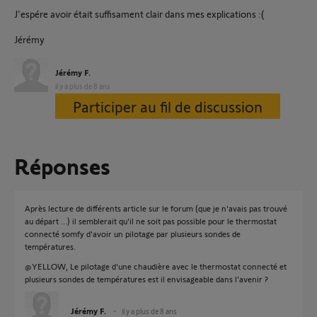
J'espére avoir était suffisament clair dans mes explications :(
Jérémy
Jérémy F.
il y a plus de 8 ans
Participer au fil de discussion
Réponses
Après lecture de différents article sur le forum (que je n'avais pas trouvé
au départ ...) il semblerait qu'il ne soit pas possible pour le thermostat
connecté somfy d'avoir un pilotage par plusieurs sondes de
températures.
@YELLOW, Le pilotage d'une chaudière avec le thermostat connecté et
plusieurs sondes de températures est il envisageable dans l'avenir ?
Jérémy F.
il y a plus de 8 ans