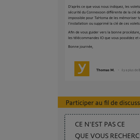
D'après ce que vous nous indiquez, les volets 
sécurité du Connexoon différente de la clé d
impossible pour TaHoma de les mémoriser ta
l'installation ou supprimé la clé de ces volets
Afin de vous guider vers la bonne procédure
les télécommandes IO que vous possédez et c
Bonne journée,
Thomas M.
il y a plus de 
Participer au fil de discus
CE N'EST PAS CE
QUE VOUS RECHER