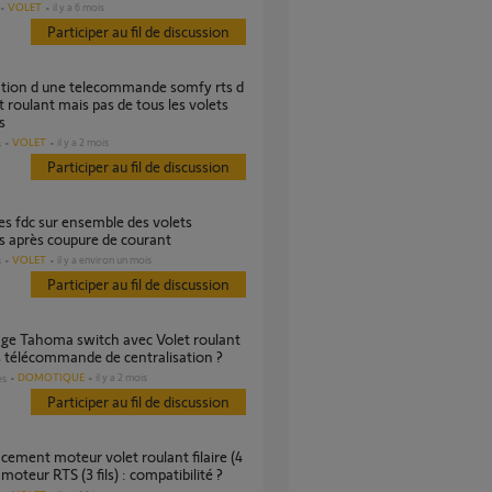
VOLET
il y a 6 mois
Participer au fil de discussion
t roulant mais pas de tous les volets
s
VOLET
il y a 2 mois
s
Participer au fil de discussion
s après coupure de courant
VOLET
il y a environ un mois
s
Participer au fil de discussion
 télécommande de centralisation ?
DOMOTIQUE
il y a 2 mois
es
Participer au fil de discussion
r moteur RTS (3 fils) : compatibilité ?