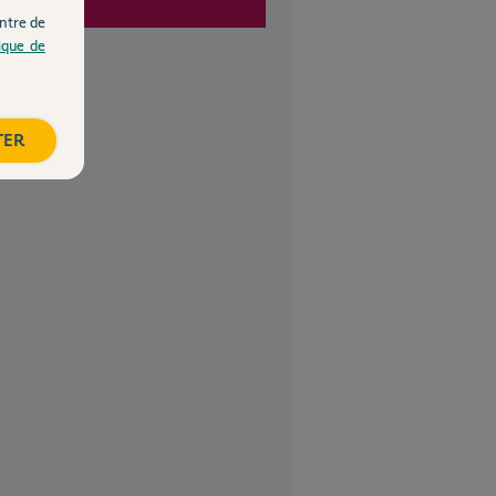
ntre de
tique de
TER