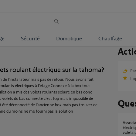
ge
Sécurité
Domotique
Chauffage
Acti
s roulant électrique sur la tahoma?
Par
Im
ion de l’installateur mais pas de retour. Nous avons fait
 roulants électriques à l’etage Connexe à la box tout
illet on a mis des volets roulants solaire en bas donc
 volets du bas connecté c’est top mais impossible de
Ques
ent été déconnecté de l’ancienne box mais pas trouver de
faire du moins ne me fourni pas la solution
Association télécommande volet roulant
électri
volets 