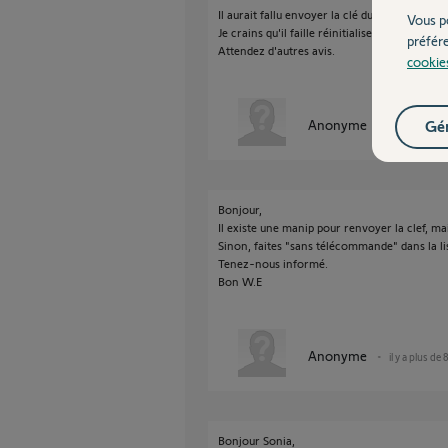
Il aurait fallu envoyer la clé du connexoon 
Vous p
Je crains qu'il faille réinitialiser les volets.
préfér
Attendez d'autres avis.
cookie
Gér
Anonyme
il y a plus de 
Bonjour,
Il existe une manip pour renvoyer la clef, mai
Sinon, faites "sans télécommande" dans la li
Tenez-nous informé.
Bon W.E
Anonyme
il y a plus de 
Bonjour Sonia,