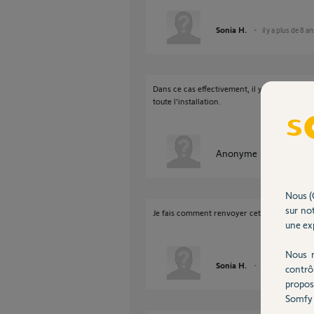
Sonia H.
il y a plus de 8 a
Dans ce cas effectivement, il y a une clé sur 
toute l'installation.
Anonyme
il y a plus de 
Nous (
sur not
Je fais comment renvoyer cette clé?
une exp
Nous r
Sonia H.
il y a plus de 8 a
contrô
propos
Somfy 