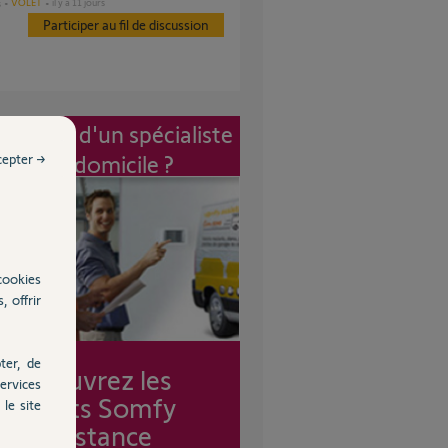
VOLET
il y a 11 jours
s
Participer au fil de discussion
vention d'un spécialiste
à mon domicile ?
cepter →
cookies
, offrir
ter, de
Découvrez les
ervices
forfaits Somfy
le site
Assistance