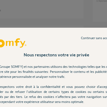
4
réponse
ns
vos volets. Il faut renvoyer la clé du Tahoma à
Inter
Continuer sans ac
8 ans
Nous respectons votre vie privée
Groupe SOMFY) et nos partenaires utilisons des technologies telles que les 
re site pour les finalités suivantes: Personnaliser le contenu et les publicités
érience personnalisée et analyser notre trafic.
espectons votre droit à la confidentialité et vous pouvez choisir d’accep
ns
ler ou de refuser l'utilisation de certains types de cookies ou certains s
és par des tiers. Le refus des cookies n’affectera pas votre navigation sur 
cependant votre expérience utilisateur sera moins optimale.