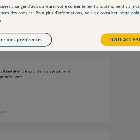
vers Tahoma ?
ouvez changer d'avis ou retirer votre consentement à tout moment via le ce
ences des cookies. Pour plus d’informations, veuillez consulter notre
poli
s
.
er mes préférences
TOUT ACCEP
8 ans
s il faut attendre qu'un Yellow's passe par là.
ste déroulante.
8 ans