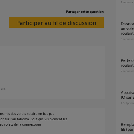
1
réponse
Partager cette question
Participer au fil de discussion
dissocation d une telecommande somfy rts d
un vole
roulant
5
réponse
Perte des fdc sur ensemble des volets
roulant
2
réponse
8 ans
Appairage Tahoma switch avec Volet roulant
IO sans
17
répons
 mis des volets solaire en bas pas
ser sur l’an tahoma. Sauf que visiblement les
Remplacement moteur volet roulant filaire (4
 les volets de la connexoom
fils) pa