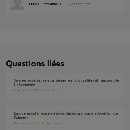
Franck-Emmanuel B.
il y a plus de 8 ans
Questions liées
Sirènes extérieure et intérieure introuvables et impossible
à réassocier
1
réponse
SÉCURITÉ
il y a 12 jours
La sirène extérieure a été déplacée, à chaque activation de
l’alarme
10
réponses
SÉCURITÉ
il y a 2 mois