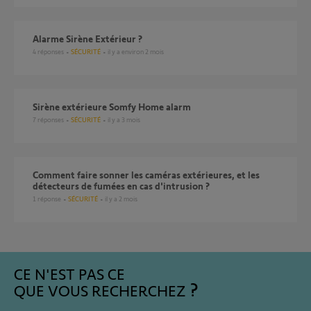
Alarme Sirène Extérieur ?
4
réponses
SÉCURITÉ
il y a environ 2 mois
Sirène extérieure Somfy Home alarm
7
réponses
SÉCURITÉ
il y a 3 mois
Comment faire sonner les caméras extérieures, et les
détecteurs de fumées en cas d'intrusion ?
1
réponse
SÉCURITÉ
il y a 2 mois
CE N'EST PAS CE
QUE VOUS RECHERCHEZ