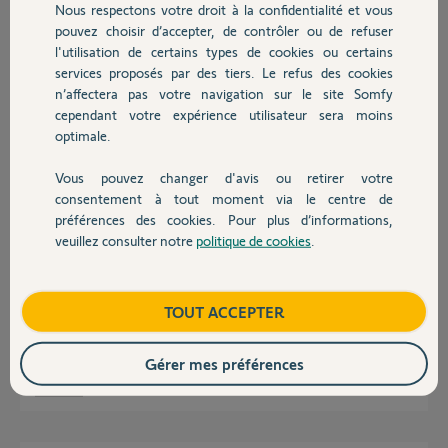
Participer au fil de discussion
Nous respectons votre droit à la confidentialité et vous
Chauffage
pouvez choisir d’accepter, de contrôler ou de refuser
l'utilisation de certains types de cookies ou certains
services proposés par des tiers. Le refus des cookies
Autres produits
Réponses
n’affectera pas votre navigation sur le site Somfy
cependant votre expérience utilisateur sera moins
optimale.
Bonjour,
Quel âge a votre alarme ?
Vous pouvez changer d'avis ou retirer votre
Devis avec un pro
Il se peut que la sirène soit défectueuse !
consentement à tout moment via le centre de
préférences des cookies. Pour plus d’informations,
veuillez consulter notre
politique de cookies
.
Sylvain C.
il y a plus de 8 ans
Contact
Boutique
TOUT ACCEPTER
Mon alarme à un peu plus de trois ans
Gérer mes préférences
Franck-Emmanuel B.
il y a plus de 8 ans