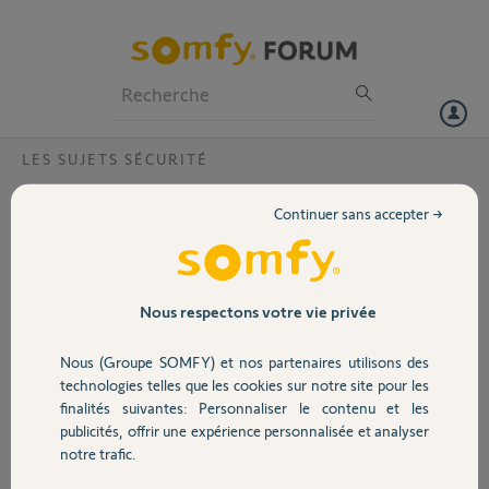
Particuliers
Professionnels
Forum
LES SUJETS SÉCURITÉ
Volet
Alimentation Security camera HS
Continuer sans accepter →
Bonjour,
Portail
Je possède deux Security camera achetées à la FNAC en décembre
2016. Les deux ne fonctionnent plus depuis quelques temps. Je ne
saurais dire exactement depuis quand, n'ayant pas eu besoin de les
Garage
Nous respectons votre vie privée
activer ; disons 2 ou 3 mois.
J'ai lu plusieurs problèmes liés à l'alimentation. Je pense que ça vient
Nous (Groupe SOMFY) et nos partenaires utilisons des
de là, elles ne s'allument même plus. Elles fonctionnaient
Sécurité
technologies telles que les cookies sur notre site pour les
parfaitement avant.
finalités suivantes: Personnaliser le contenu et les
Que dois-je faire ?
publicités, offrir une expérience personnalisée et analyser
Cordialement.
Domotique
notre trafic.
Florimon-Louis D.