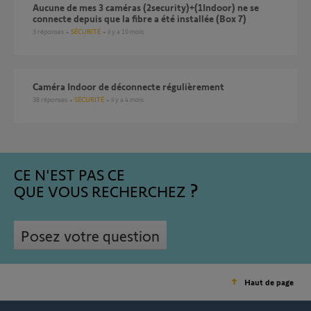
Aucune de mes 3 caméras (2security)+(1Indoor) ne se
connecte depuis que la fibre a été installée (Box 7)
3
réponses
SÉCURITÉ
il y a 10 mois
Caméra Indoor de déconnecte régulièrement
38
réponses
SÉCURITÉ
il y a 4 mois
CE N'EST PAS CE
QUE VOUS RECHERCHEZ
Posez votre question
Haut de page