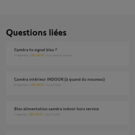
Questions liées
Caméra hs signal bleu ?
5
réponses
SÉCURITÉ
il y a environ un mois
Caméra intérieur INDOOR (à quand du nouveau)
8
réponses
SÉCURITÉ
il y a 2 mois
Bloc alimentation caméra indoor hors service
1
réponse
SÉCURITÉ
il y a 7 mois