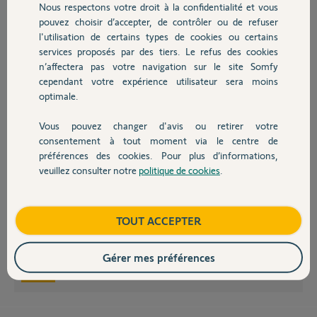
Nous respectons votre droit à la confidentialité et vous
Chauffage
il y a plus de 8 ans
pouvez choisir d’accepter, de contrôler ou de refuser
l'utilisation de certains types de cookies ou certains
services proposés par des tiers. Le refus des cookies
Autres produits
n’affectera pas votre navigation sur le site Somfy
cependant votre expérience utilisateur sera moins
optimale.
Bonjour Florimon-Louis,
Deux caméras qui présentent le même défaut est rare. Je vous invite à
Vous pouvez changer d'avis ou retirer votre
brancher les caméras au secteur avec un câble USB fonctionnel (par
Devis avec un pro
consentement à tout moment via le centre de
exemple, celui de votre Smartphone) et faire ensuite un reset court (1
demi seconde) suivi d'un reset long (10 secondes). Laissez le volet ouvert
préférences des cookies. Pour plus d’informations,
afin de vérifier si les voyants s'allument. Vous pouvez également tester
veuillez consulter notre
politique de cookies
.
Contact
les câbles des caméras sur votre Smartphone afin de voir si celui-ci
commence à charger.
Merci de revenir vers nous avec le résultat de ces tests.
Boutique
TOUT ACCEPTER
Bonne journée !
Gérer mes préférences
Halima M.
il y a plus de 8 ans