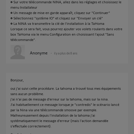
• Sur votre télécommande NINA, allez dans les réglages et choisissez le
menu Installateur
• Un message de mise en garde apparaît, cliquez sur "Continuer"
• Sélectionnez "système IO" et cliquez sur "Envoyer un clé"
• La NINA va transmettre la clé de l'installation à la TaHoma
Lorsque ce sera fait, vous pourrez ajouter vos volets roulants dans votre
box TaHoma via le menu Configuration en choisissant l'ajout "Sans
télécommande".
Anonyme
il y a plus de 8 ans
Bonjour,
oui j'ai suivi cette procédure. La tahoma a trouvé tous mes équipements
sans aucun problème.
j'ai n'ai pas de message d'erreur sur la tahoma, mais sur la nina.
J'ai habituellement ce message lorsque je "contredis" le scénario lancé
par la Nina via une télécommande smoove par exemple.
Malheureusement depuis l'installation de la tahoma j'ai
systématiquement le message d'erreur (mais l'action demandée
s'effectuée correctement).