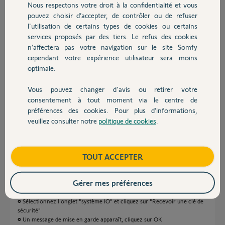
Que dois-je faire pour ne plus avoir cette erreur sur Nina ?
Nous respectons votre droit à la confidentialité et vous
Chauffage
pouvez choisir d’accepter, de contrôler ou de refuser
Merci d'avance pour votre aide
l'utilisation de certains types de cookies ou certains
services proposés par des tiers. Le refus des cookies
Autres produits
Fabrice D.
n’affectera pas votre navigation sur le site Somfy
il y a plus de 8 ans
cependant votre expérience utilisateur sera moins
Participer au fil de discussion
optimale.
Vous pouvez changer d'avis ou retirer votre
Devis avec un pro
consentement à tout moment via le centre de
Réponses
préférences des cookies. Pour plus d’informations,
veuillez consulter notre
politique de cookies
.
Contact
Bonjour,
Avez-vous bien suivi cette procédure?
Boutique
TOUT ACCEPTER
La procédure à suivre pour mémoriser vos volets roulants avec votre
box TaHoma via votre télécommande NINA est la suivante :
Gérer mes préférences
• Connectez-vous à l’interface PC de votre TaHoma et allez dans le
menu "Configuration"
• Sélectionnez l'onglet "système IO" et cliquez sur "Recevoir une clé de
sécurité"
• Un message de mise en garde apparaît, cliquez sur OK