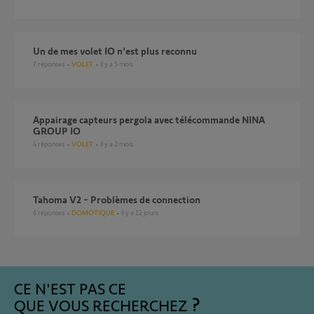
Un de mes volet IO n'est plus reconnu
7
réponses
VOLET
il y a 5 mois
Appairage capteurs pergola avec télécommande NINA
GROUP IO
4
réponses
VOLET
il y a 2 mois
Tahoma V2 - Problèmes de connection
6
réponses
DOMOTIQUE
il y a 12 jours
CE N'EST PAS CE
QUE VOUS RECHERCHEZ