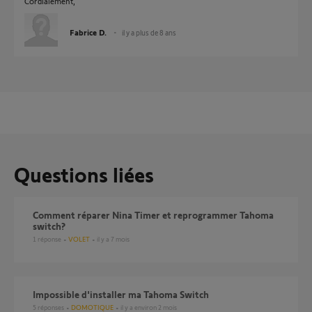
Cordialement,
Fabrice D.
il y a plus de 8 ans
Questions liées
Comment réparer Nina Timer et reprogrammer Tahoma
switch?
1
réponse
VOLET
il y a 7 mois
Impossible d'installer ma Tahoma Switch
5
réponses
DOMOTIQUE
il y a environ 2 mois