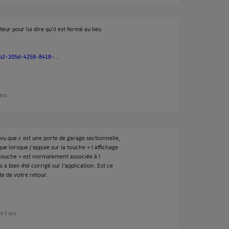
eur pour lui dire qu'il est fermé au lieu
2-205d-4258-8418-...
 ans
vu que c est une porte de garage sectionnelle,
ue lorsque j'appuie sur la touche + l affichage
a touche + est normalement associée à l
s a bien été corrigé sur l'application. Est ce
te de votre retour.
 de 3 ans