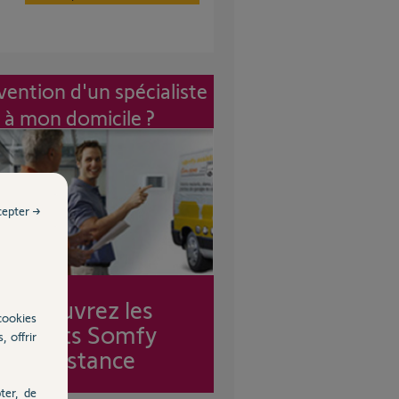
vention d'un spécialiste
à mon domicile ?
cepter →
Découvrez les
cookies
forfaits Somfy
, offrir
Assistance
ter, de