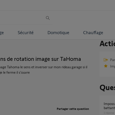
ge
Sécurité
Domotique
Chauffage
Acti
ens de rotation image sur TaHoma
Par
Im
age Tahoma le sens et inverser sur mon rideau garage si il
je le ferme il s’ouvre
Ques
Impossible de modifier Sens de rotation volet
battant
Partager cette question
1
réponse