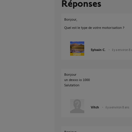
Réponses
Bonjour,
Quel est le type de votre motorisation ?
Sylvain C.
il y a environ 8
Bonjour
un dexxo io 1000
Salutation
Vitch
il y a environ 8 ans
Bonjour,