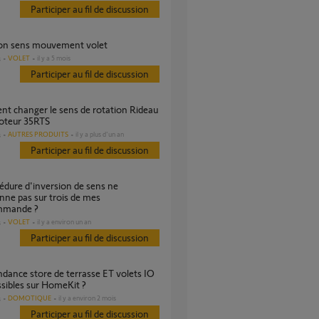
Participer au fil de discussion
ion sens mouvement volet
VOLET
il y a 5 mois
s
Participer au fil de discussion
oteur 35RTS
AUTRES PRODUITS
il y a plus d'un an
s
Participer au fil de discussion
nne pas sur trois de mes
mmande ?
VOLET
il y a environ un an
s
Participer au fil de discussion
sibles sur HomeKit ?
DOMOTIQUE
il y a environ 2 mois
s
Participer au fil de discussion