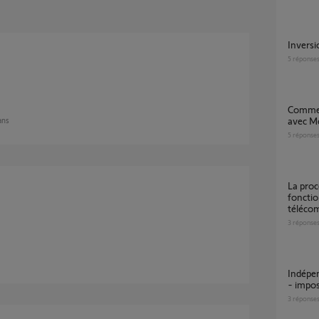
invers
5
réponse
Comment changer le sens de rotation Rideau
avec M
 ans
5
réponse
la procédure d'inversion de sens ne
fonctio
téléco
3
réponse
Indépendance store de terrasse ET volets IO
- impos
3
réponse