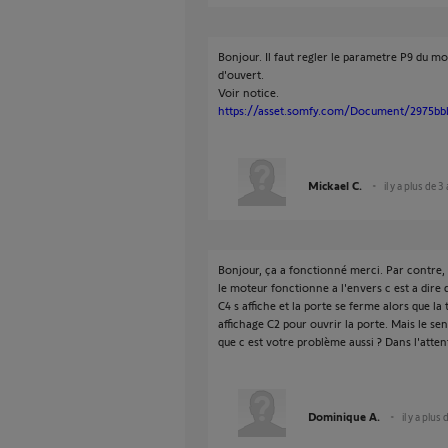
Bonjour. Il faut regler le parametre P9 du mot
d'ouvert.
Voir notice.
https://asset.somfy.com/Document/2975bbb
Mickael C.
il y a plus de 3
Bonjour, ça a fonctionné merci. Par contre, 
le moteur fonctionne a l'envers c est a dire q
C4 s affiche et la porte se ferme alors que l
affichage C2 pour ouvrir la porte. Mais le sen
que c est votre problème aussi ? Dans l'atten
Dominique A.
il y a plus