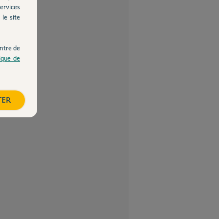
ervices
le site
ntre de
tique de
TER