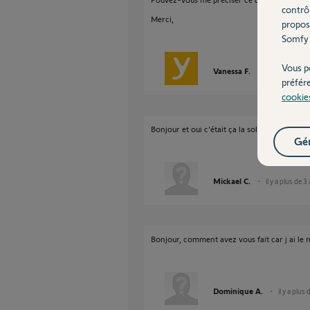
contrô
Merci,
propos
Somfy 
Vous p
Vanessa F.
il y a plus de 3
préfér
cookie
Bonjour et oui c’était ça la solution. Merci p
Gér
Mickael C.
il y a plus de 3
Bonjour, comment avez vous fait car j ai le
Dominique A.
il y a plus