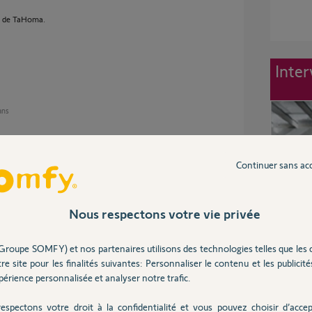
n de TaHoma.
Inter
 ans
Continuer sans ac
zero des reglages et memoires moteurs. Rien
ahoma.
Nous respectons votre vie privée
 ans
Groupe SOMFY) et nos partenaires utilisons des technologies telles que les 
re site pour les finalités suivantes: Personnaliser le contenu et les publicités
érience personnalisée et analyser notre trafic.
espectons votre droit à la confidentialité et vous pouvez choisir d’accep
n valeur pour le paramètre P9?