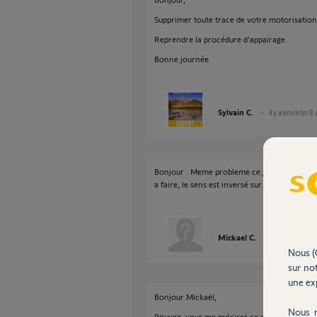
Supprimer toute trace de votre motorisatio
Reprendre la procédure d'appairage.
Bonne journée.
Sylvain C.
il y a environ 8
Bonjour . Meme probleme ce jour. Remise a 
a faire, le sens est inversé sur l'interface T
Mickael C.
il y a plus de 3
Nous (
sur not
une exp
Bonjour Mickaël,
Nous r
Pouvez-vous me préciser ce que vous avez e