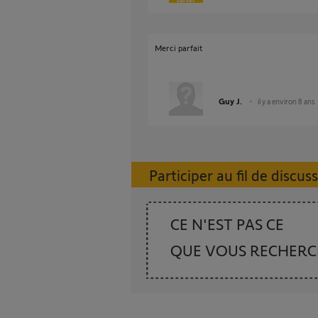
Merci parfait
Guy J.
il y a environ 8 ans
Participer au fil de discus
CE N'EST PAS CE
QUE VOUS RECHER