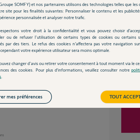
Groupe SOMFY) et nos partenaires utilisons des technologies telles que les 
dé ?
re site pour les finalités suivantes: Personnaliser le contenu et les publicités
érience personnalisée et analyser notre trafic.
Inter
espectons votre droit à la confidentialité et vous pouvez choisir d’accep
ler ou de refuser l'utilisation de certains types de cookies ou certains s
00%
és par des tiers. Le refus des cookies n’affectera pas votre navigation sur 
 utile
cependant votre expérience utilisateur sera moins optimale.
ouvez changer d'avis ou retirer votre consentement à tout moment via le ce
ences des cookies. Pour plus d’informations, veuillez consulter notre
poli
ses
s
.
er mes préférences
TOUT ACCEP
ur ce post.
 ans