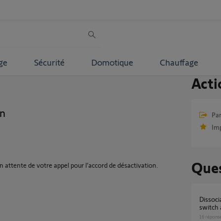
ge
Sécurité
Domotique
Chauffage
Acti
on
Par
Im
Ques
 en attente de votre appel pour l’accord de désactivation.
Dissociation de compte pour une TaHoma
switch 
16
répons