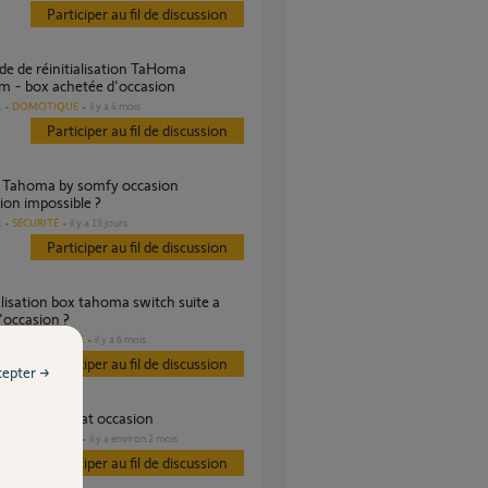
Participer au fil de discussion
m - box achetée d'occasion
DOMOTIQUE
il y a 4 mois
s
Participer au fil de discussion
on impossible ?
SÉCURITÉ
il y a 19 jours
s
Participer au fil de discussion
'occasion ?
DOMOTIQUE
il y a 6 mois
es
Participer au fil de discussion
cepter →
ier suite à achat occasion
DOMOTIQUE
il y a environ 2 mois
s
Participer au fil de discussion