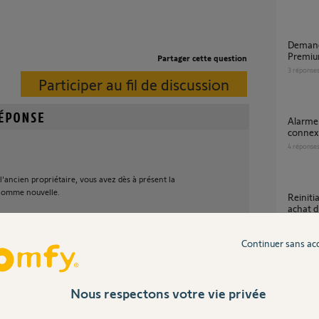
Demande de réinitialisation TaHoma
Premiu
Partager cette question
3
réponse
Participer au fil de discussion
Alarme Tahoma by somfy occasion
connexi
4
réponse
 l'ancien propriétaire, vous avez dès à présent la
r comme nouvelle.
Reinitialisation box tahoma switch suite a
achat d
28
répons
Continuer sans ac
il y a environ 8 ans
dissoc
7
réponse
Nous respectons votre vie privée