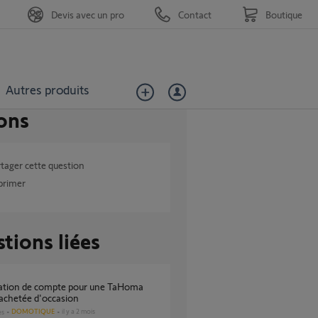
Devis avec un pro
Contact
Boutique
Autres produits
ons
tager cette question
primer
tions liées
achetée d'occasion
DOMOTIQUE
il y a 2 mois
es