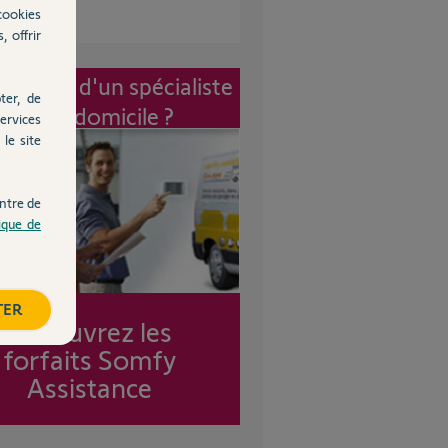
cookies
, offrir
vention d'un spécialiste
ter, de
à mon domicile ?
ervices
le site
ntre de
tique de
TER
Découvrez les
forfaits Somfy
Assistance