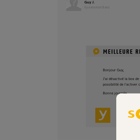
Guy J.
il y a environ 8 ans
Bonjour Guy,
J'ai désactivé la box de
possibilité de l'active
Bonne journée,
Stéphane L.