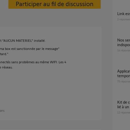
Participer au fil de discussion
Link e
2
réponse
nos services sont actuellement
t "AUCUN MATERIEL" installé.
indispo
 ma box est sanctionnée par le message"
14
répons
tard."
onnectés sans problèmes au même WIFI. Les 4
e réseau.
Application Thermostat : pilotage à distance
tempor
70
répons
Kit de connectivité: problème de connexion
lié à un
 ans
12
répons