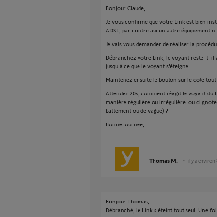
Bonjour Claude,
Je vous confirme que votre Link est bien inst
ADSL, par contre aucun autre équipement n'est 
Je vais vous demander de réaliser la procédu
Débranchez votre Link, le voyant reste-t-il a
jusqu'à ce que le voyant s'éteigne.
Maintenez ensuite le bouton sur le coté tout
Attendez 20s, comment réagit le voyant du Lin
manière régulière ou irrégulière, ou clignot
battement ou de vague) ?
Bonne journée,
Thomas M.
il y a environ
Bonjour Thomas,
Débranché, le Link s'éteint tout seul. Une f