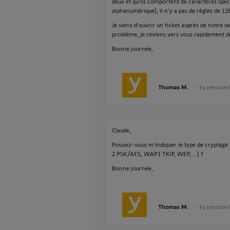
deux et qu'ils comportent de caractères spé
alphanumérique), il n'y a pas de règles de 128
Je viens d'ouvrir un ticket auprès de notre 
problème, je reviens vers vous rapidement d
Bonne journée,
Thomas M.
il y a environ
Claude,
Pouvez-vous m'indiquer le type de cryptage u
2 PSK/AES, WAP1 TKIP, WEP, ...) ?
Bonne journée,
Thomas M.
il y a environ