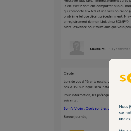
réessayer plus tard." immédiatement après la
la clé <WEP doit-elle comporter plus ou moins
qui comporte 104 bits et une version rallon
problème tel que décrit précédemment. N'y-t-
enregistrement de mon Link chez SOMFY?
Merci d'avance pour toute aide que vous po
Claude M.
il y a environ 8
Claude,
Lors de vos différents essais, votre smartph
box ADSL sur lequel sera installé votre Link 
Pour information, les prérequis réseaux pour
suivants :
Nous (
Somfy Vidéo : Quels sont les prérequis à l'i
sur not
Bonne journée,
une exp
Nous r