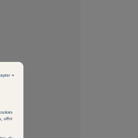
cepter →
cookies
, offrir
ter, de