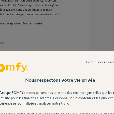
 validation de mon code sécurité. A ce sujet,
 de 128 bits? J'ai essayé avec la clé originale
gée à 128 bits sans aucun impact sur mon
il pas à envisager une action au niveau de l'
urrez m'apporter. Bonne journée.
 ans
Continuer sans ac
one est-il bien connecté au réseau WIFI de la
?
Nous respectons votre vie privée
 l'installation d'une Home Alarm sont les
Groupe SOMFY) et nos partenaires utilisons des technologies telles que les 
nstallation de la Somfy Home Alarm ?
re site pour les finalités suivantes: Personnaliser le contenu et les publicités
érience personnalisée et analyser notre trafic.
espectons votre droit à la confidentialité et vous pouvez choisir d’accep