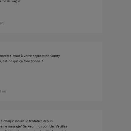
orme de vague.
 ans
connectez-vous à votre application Somfy
u, est-ce que ça fonctionne ?
 8 ans
 à chaque nouvelle tentative depuis
même message" Serveur indisponible. Veuillez