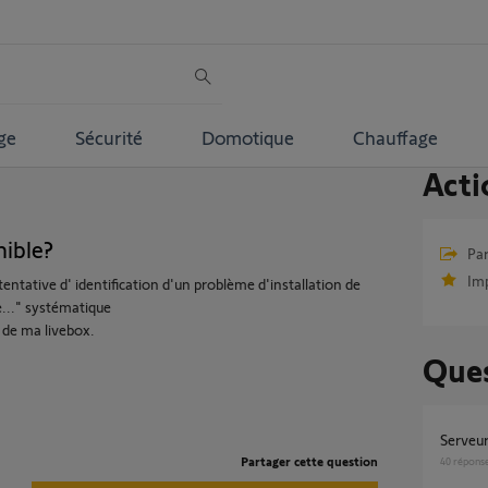
ge
Sécurité
Domotique
Chauffage
Acti
ible?
Par
Im
ntative d' identification d'un problème d'installation de
..." systématique
 de ma livebox.
Ques
Serveu
Partager cette question
40
répons