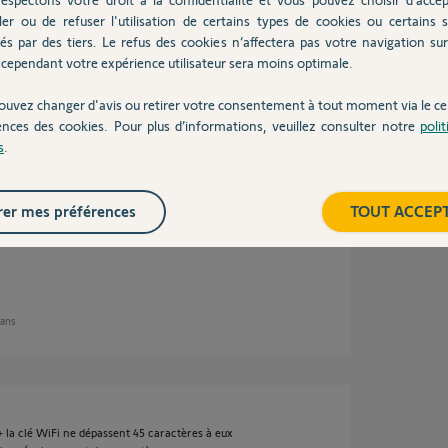
ler ou de refuser l'utilisation de certains types de cookies ou certains s
 8 ans
és par des tiers. Le refus des cookies n’affectera pas votre navigation sur 
cependant votre expérience utilisateur sera moins optimale.
ouvez changer d'avis ou retirer votre consentement à tout moment via le ce
ences des cookies. Pour plus d’informations, veuillez consulter notre
poli
Livebox que celle sur laquelle j'essaie
s
.
ox-2148". Pour ce qui est des paramètres, il
déo indiquées. Mon seul doute concerne la
a précédente intervention. Je dois préciser
er mes préférences
TOUT ACCEP
oir essayé à peu prés tout ce que j'ai pu
.
 ans
 + la clé WiFi ne dépassent 45 caractères à eux