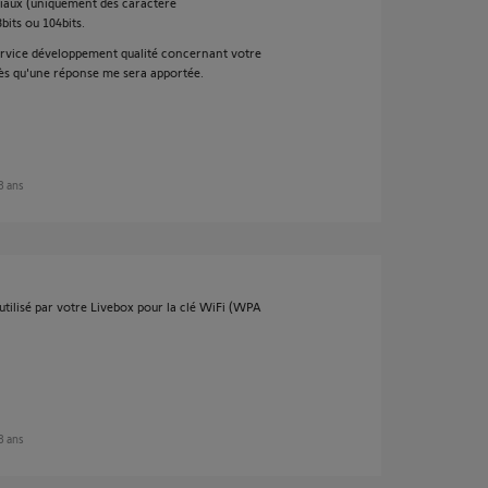
ciaux (uniquement des caractère
bits ou 104bits.
service développement qualité concernant votre
ès qu'une réponse me sera apportée.
 8 ans
tilisé par votre Livebox pour la clé WiFi (WPA
 8 ans