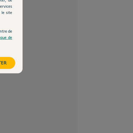
ervices
le site
ntre de
tique de
TER