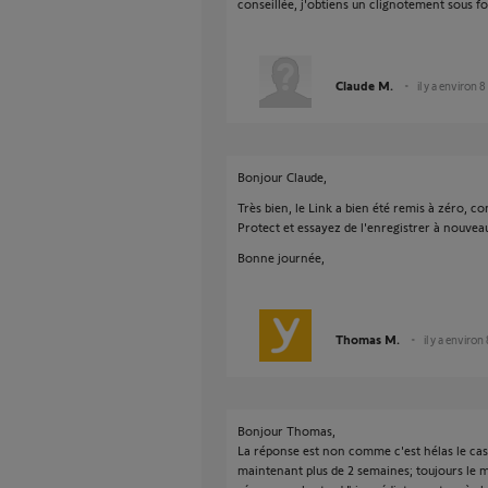
conseillée, j'obtiens un clignotement sous f
Claude M.
il y a environ 8
Bonjour Claude,
Très bien, le Link a bien été remis à zéro, 
Protect et essayez de l'enregistrer à nouvea
Bonne journée,
Thomas M.
il y a environ
Bonjour Thomas,
La réponse est non comme c'est hélas le cas
maintenant plus de 2 semaines; toujours le 