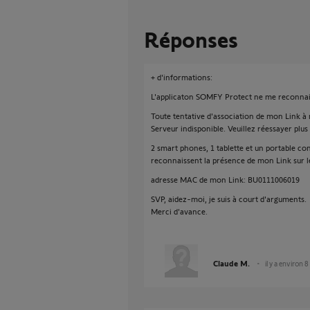
Réponses
+ d'informations:
L'applicaton SOMFY Protect ne me reconnai
Toute tentative d'association de mon Link à
Serveur indisponible. Veuillez réessayer plus 
2 smart phones, 1 tablette et un portable c
reconnaissent la présence de mon Link sur l
adresse MAC de mon Link: BU0111006019
SVP, aidez-moi, je suis à court d'arguments.
Merci d'avance.
Claude M.
il y a environ 8