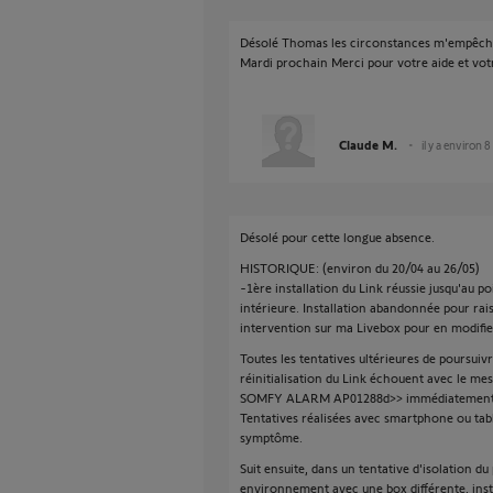
Désolé Thomas les circonstances m'empêch
Mardi prochain Merci pour votre aide et vo
Claude M.
il y a environ 8
Désolé pour cette longue absence.
HISTORIQUE: (environ du 20/04 au 26/05)
-1ère installation du Link réussie jusqu'au poi
intérieure. Installation abandonnée pour rai
intervention sur ma Livebox pour en modifie
Toutes les tentatives ultérieures de poursuivr
réinitialisation du Link échouent avec le
SOMFY ALARM AP01288d>> immédiatement apr
Tentatives réalisées avec smartphone ou ta
symptôme.
Suit ensuite, dans un tentative d'isolation du
environnement avec une box différente, instal