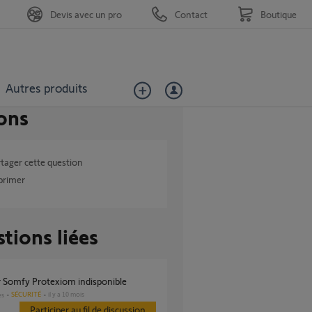
Devis avec un pro
Contact
Boutique
Autres produits
ons
tager cette question
primer
tions liées
r Somfy Protexiom indisponible
SÉCURITÉ
il y a 10 mois
es
Participer au fil de discussion