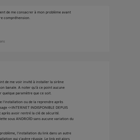
ent de me consacrer à mon problème avant
tre compréhension.
 ans
nt de me voir invité à installer la sirène
son banale. A noter qu'à ce point aucune
r quelque paramètre que ce soit.
e l'installation ou de la reprendre après
 message <<INTERNET INDISPONIBLE DEPUIS
ès avoir rentré la clé de sécurité.
blette sous ANDROÏD sans aucune variation du
 problème, l'installation du link dans un autre
lation qui s'avère réussie. Le link est alors