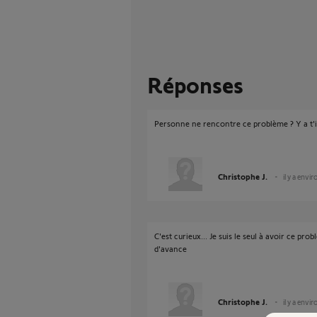
Réponses
Personne ne rencontre ce problème ? Y a t'il 
Christophe J.
il y a envi
C'est curieux... Je suis le seul à avoir ce prob
d'avance
Christophe J.
il y a envi