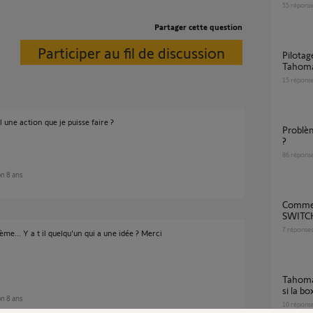
55
répons
Partager cette question
Participer au fil de discussion
Pilotage portail Control Box 3S IO via
Tahoma
15
répons
une action que je puisse faire ?
Problème application Tahoma sur mes zones
?
86
répons
ron 8 ans
Comment reconnecter ma TAHOMA
SWITCH
7
réponse
lème... Y a t il quelqu'un qui a une idée ? Merci
Tahoma Switch exécute-t-elle les scénarios
si la b
ron 8 ans
10
répons