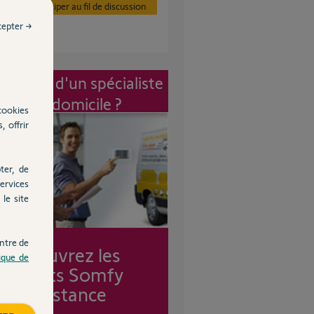
Participer au fil de discussion
cepter →
vention d'un spécialiste
à mon domicile ?
cookies
, offrir
ter, de
ervices
le site
ntre de
Découvrez les
tique de
forfaits Somfy
Assistance