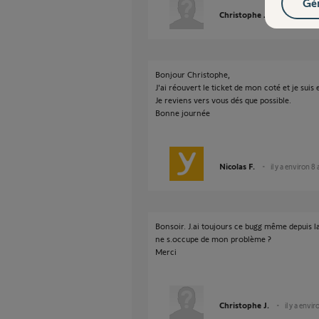
Gér
Christophe J.
il y a envi
Bonjour Christophe,
J'ai réouvert le ticket de mon coté et je suis
Je reviens vers vous dés que possible.
Bonne journée
Nicolas F.
il y a environ 8
Bonsoir. J.ai toujours ce bugg même depuis la
ne s.occupe de mon problème ?
Merci
Christophe J.
il y a envi