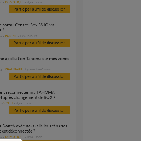
DOMOTIQUE
il y a 3 mois
es
Participer au fil de discussion
 ?
PORTAIL
il y a 15 jours
es
Participer au fil de discussion
CHAUFFAGE
il y a environ 2 mois
es
Participer au fil de discussion
 après changement de BOX ?
VOLET
il y a 3 mois
s
Participer au fil de discussion
ox est déconnectée ?
DOMOTIQUE
il y a 3 mois
es