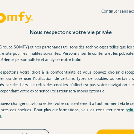
Continuer sans ac
té corriger lors de la dernière mise à jour du
Nous respectons votre vie privée
Inter
 de tous les modes (total/partiel1/partiel2)
uis sauvegarder
Groupe SOMFY) et nos partenaires utilisons des technologies telles que les 
re site pour les finalités suivantes: Personnaliser le contenu et les publicités
érience personnalisée et analyser notre trafic.
espectons votre droit à la confidentialité et vous pouvez choisir d’accep
 ans
ler ou de refuser l'utilisation de certains types de cookies ou certains s
és par des tiers. Le refus des cookies n’affectera pas votre navigation sur 
cependant votre expérience utilisateur sera moins optimale.
ouvez changer d'avis ou retirer votre consentement à tout moment via le ce
usieurs fois réalisé ces manipulations, j'ai
ences des cookies. Pour plus d’informations, veuillez consulter notre
poli
se mais rien y fait ... J'avoue avoir du mal de
s
.