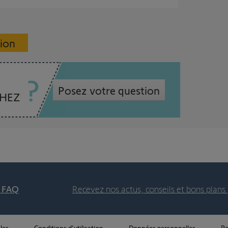
sion
Posez votre question
CHEZ
t FAQ
Recevez nos actus, conseils et bons plans 
les
Conditions d'utilisation
Données personnelles
Po