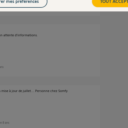
er mes préférences
TOUT ACCEP
ron 8 ans
 en attente d'informations.
 ans
 mise à jour de juillet.... Personne chez Somfy
ron 8 ans