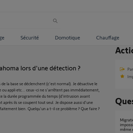
ge
Sécurité
Domotique
Chauffage
Acti
ahoma lors d'une détection ?
Par
Im
s de la base se déclenchent (c'est normal). Je désactive le
ou appli etc... ceux-ci ne s'arrêtent pas immédiatement,
e la durée programmée du temps (d'intrusion avant
Ques
après ils se coupent tout seul. Je dispose aussi d'une
rfaitement bien. Quelqu'un a t-il ce problème ? Que faire ?
Migration TaHoma V1 vers TaHoma Switch
impossi
même 