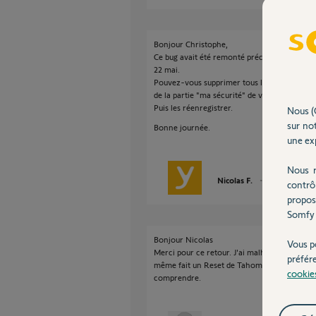
Bonjour Christophe,
Ce bug avait été remonté précédemment et a é
22 mai.
Pouvez-vous supprimer tous les paramétrages
de la partie "ma sécurité" de votre tahoma p
Puis les réenregistrer.
Nous (
sur not
Bonne journée.
une exp
Nous r
Nicolas F.
il y a environ 8
contrô
propos
Somfy 
Bonjour Nicolas
Vous p
Merci pour ce retour. J'ai malheureusement pl
préfér
même fait un Reset de Tahoma, désactivé la ba
cookie
comprendre.