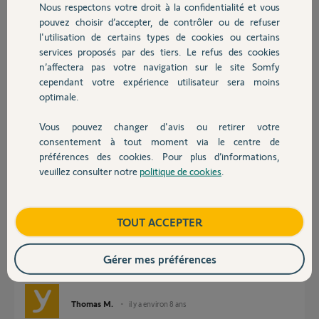
Réponses
Nous respectons votre droit à la confidentialité et vous
Chauffage
pouvez choisir d’accepter, de contrôler ou de refuser
l'utilisation de certains types de cookies ou certains
Bonjour,
services proposés par des tiers. Le refus des cookies
Autres produits
n’affectera pas votre navigation sur le site Somfy
Vous aurez une réponse sur ce post par les Yellow's pour l'activation de
cependant votre expérience utilisateur sera moins
votre box.
optimale.
Bonne journée,
Vous pouvez changer d'avis ou retirer votre
Devis avec un pro
Sylvain C.
il y a environ 8 ans
consentement à tout moment via le centre de
préférences des cookies. Pour plus d’informations,
veuillez consulter notre
politique de cookies
.
Contact
Bonjour Sébastien,
Je vous informe que votre box domotique est déjà activée à votre nom.
Boutique
TOUT ACCEPTER
PS : Il n'est en aucun cas nécessaire de nous contacter pour activer sa
box TaHoma.
Gérer mes préférences
Bonne journée,
Thomas M.
il y a environ 8 ans