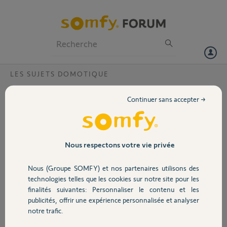
Particuliers
Professionnels
Forum
LES SUJETS DOMOTIQUE
Volet
Tahoma Activation après PIN ?
Continuer sans accepter →
Bonjour,
Portail
Pouvez vous activer ma Box Tahoma PIN
1209-7003-9124
Merci pour votre aide.
Garage
Nous respectons votre vie privée
sebastien T.
Nous (Groupe SOMFY) et nos partenaires utilisons des
Sécurité
il y a environ 8 ans
technologies telles que les cookies sur notre site pour les
Participer au fil de discussion
finalités suivantes: Personnaliser le contenu et les
publicités, offrir une expérience personnalisée et analyser
Domotique
notre trafic.