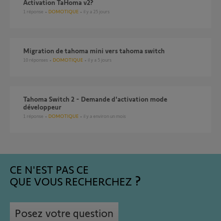
Activation TaHoma v2?
1
réponse
DOMOTIQUE
il y a 25 jours
Migration de tahoma mini vers tahoma switch
10
réponses
DOMOTIQUE
il y a 5 jours
Tahoma Switch 2 - Demande d'activation mode
développeur
1
réponse
DOMOTIQUE
il y a environ un mois
CE N'EST PAS CE
QUE VOUS RECHERCHEZ
Posez votre question