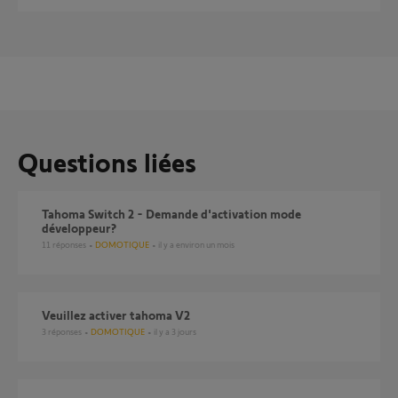
Questions liées
Tahoma Switch 2 - Demande d'activation mode
développeur?
11
réponses
DOMOTIQUE
il y a environ un mois
Veuillez activer tahoma V2
3
réponses
DOMOTIQUE
il y a 3 jours