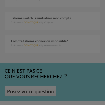
Tahoma switch : réinitialiser mon compte
5
réponses
DOMOTIQUE
il y a 25 jours
compte tahoma connexion impossible?
2
réponses
DOMOTIQUE
il y a environ un mois
CE N'EST PAS CE
QUE VOUS RECHERCHEZ
Posez votre question