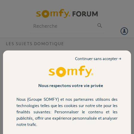
Particuliers
Professionnels
Forum
LES SUJETS DOMOTIQUE
Volet
Comment reinitialiser son compte quand
Continuer sans accepter →
on a plus acces à son mail?
Portail
Bonjour
Je n'ai plus accés à ma messagerie qui a été supprimé, et depuis
Garage
quelques jours je n'ai plus accés à mon compte avec mon identifiant
Nous respectons votre vie privée
et mot de passe.
Je souhaite changer d'adresse mail mais ne sais pas comment faire.
Nous (Groupe SOMFY) et nos partenaires utilisons des
Sécurité
Merci pour votre aide
technologies telles que les cookies sur notre site pour les
Cordialement
finalités suivantes: Personnaliser le contenu et les
publicités, offrir une expérience personnalisée et analyser
Domotique
seb D.
notre trafic.
il y a environ 8 ans