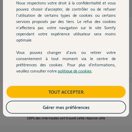
Participer au fil de discussion
Nous respectons votre droit à la confidentialité et vous
Chauffage
pouvez choisir d’accepter, de contrôler ou de refuser
l'utilisation de certains types de cookies ou certains
services proposés par des tiers. Le refus des cookies
Autres produits
n’affectera pas votre navigation sur le site Somfy
cependant votre expérience utilisateur sera moins
Bonjour,
optimale.
de quel compte s'agit il: TaHoma ou autre Somfy ?
Vous pouvez changer d'avis ou retirer votre
Devis avec un pro
consentement à tout moment via le centre de
Sylvain C.
il y a environ 8 ans
préférences des cookies. Pour plus d’informations,
veuillez consulter notre
politique de cookies
.
Contact
Cette réponse vous a-t-elle aidé ?
Boutique
TOUT ACCEPTER
NON
OUI
Gérer mes préférences
100%
des internautes ont trouvé cette réponse utile