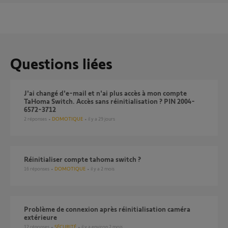
Questions liées
J'ai changé d'e-mail et n'ai plus accès à mon compte
TaHoma Switch. Accès sans réinitialisation ? PIN 2004-
6572-3712
2
réponses
DOMOTIQUE
il y a 29 jours
Réinitialiser compte tahoma switch ?
16
réponses
DOMOTIQUE
il y a 2 mois
Problème de connexion après réinitialisation caméra
extérieure
12
réponses
SÉCURITÉ
il y a environ 2 mois