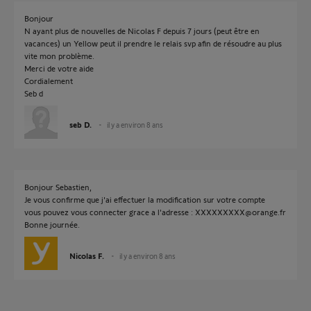
Bonjour
N ayant plus de nouvelles de Nicolas F depuis 7 jours (peut être en
vacances) un Yellow peut il prendre le relais svp afin de résoudre au plus
vite mon problème.
Merci de votre aide
Cordialement
Seb d
seb D.
il y a environ 8 ans
Bonjour Sebastien,
Je vous confirme que j'ai effectuer la modification sur votre compte
vous pouvez vous connecter grace a l'adresse : XXXXXXXXX@orange.fr
Bonne journée.
Nicolas F.
il y a environ 8 ans