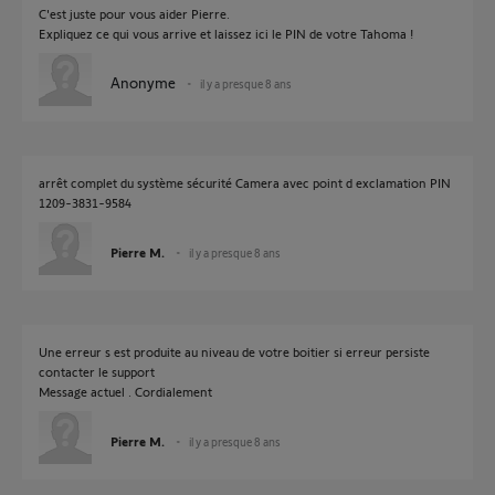
C'est juste pour vous aider Pierre.
Expliquez ce qui vous arrive et laissez ici le PIN de votre Tahoma !
Anonyme
il y a presque 8 ans
arrêt complet du système sécurité Camera avec point d exclamation PIN
1209-3831-9584
Pierre M.
il y a presque 8 ans
Une erreur s est produite au niveau de votre boitier si erreur persiste
contacter le support
Message actuel . Cordialement
Pierre M.
il y a presque 8 ans