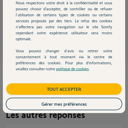
Nous respectons votre droit à la confidentialité et vous
Chauffage
Bonjour
pouvez choisir d’accepter, de contrôler ou de refuser
dîtes à quel moment vous avez ce message et attendez l'avis d'un Yellow
l'utilisation de certains types de cookies ou certains
!
services proposés par des tiers. Le refus des cookies
Autres produits
Bonne journée !
n’affectera pas votre navigation sur le site Somfy
cependant votre expérience utilisateur sera moins
optimale.
Anonyme
il y a presque 8 ans
Vous pouvez changer d'avis ou retirer votre
Devis avec un pro
consentement à tout moment via le centre de
préférences des cookies. Pour plus d’informations,
veuillez consulter notre
politique de cookies
.
Cette réponse vous a-t-elle aidé ?
Contact
NON
OUI
Boutique
TOUT ACCEPTER
100%
des internautes ont trouvé cette réponse utile
Gérer mes préférences
Les autres réponses