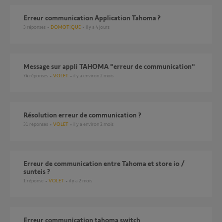
Erreur communication Application Tahoma ?
3
réponses
DOMOTIQUE
il y a 4 jours
Message sur appli TAHOMA "erreur de communication"
74
réponses
VOLET
il y a environ 2 mois
Résolution erreur de communication ?
31
réponses
VOLET
il y a environ 2 mois
Erreur de communication entre Tahoma et store io /
sunteis ?
1
réponse
VOLET
il y a 2 mois
Erreur communication tahoma switch