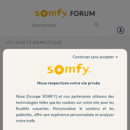
Particuliers
Professionnels
Forum
LES SUJETS DOMOTIQUE
Volet
Erreur communication tahoma serenity ?
Continuer sans accepter →
contacter support Somfy????
Portail
merci cordialement
Garage
Nous respectons votre vie privée
Pierre M.
il y a presque 8 ans
Nous (Groupe SOMFY) et nos partenaires utilisons des
Sécurité
Participer au fil de discussion
technologies telles que les cookies sur notre site pour les
finalités suivantes: Personnaliser le contenu et les
publicités, offrir une expérience personnalisée et analyser
Domotique
notre trafic.