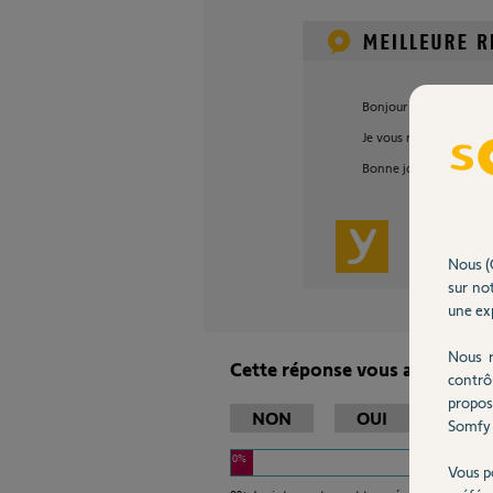
Bonjour Armand,
Je vous renvoie les inf
Bonne journée,
Thomas M.
Nous (
sur not
une exp
Nous r
Cette réponse vous a-t-elle ai
contrô
propos
NON
OUI
Somfy 
0%
Vous p