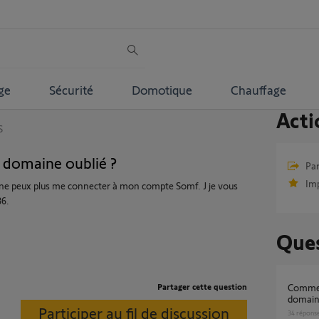
ge
Sécurité
Domotique
Chauffage
Acti
S
domaine oublié ?
Par
Im
e ne peux plus me connecter à mon compte Somf. J je vous
86.
Ques
Partager cette question
Comment obtenir mon nom de sous
domai
Participer au fil de discussion
34
répons