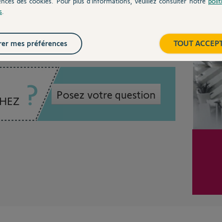
ences des cookies. Pour plus d’informations, veuillez consulter notre
poli
ile
s
.
Inter
er mes préférences
TOUT ACCEP
Posez votre question
CHEZ