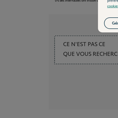
préfér
0%
des internautes ont trouvé cette réponse ut
cookie
Gér
CE N'EST PAS CE
QUE VOUS RECHER