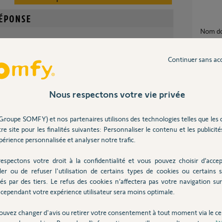
Nom d
6
réponse
Continuer sans ac
ormations relatives à votre compte par mail.
Nouveau Nom de sous-domaine
(change
Nous respectons votre vie privée
18
répons
il y a presque 8 ans
Groupe SOMFY) et nos partenaires utilisons des technologies telles que les 
re site pour les finalités suivantes: Personnaliser le contenu et les publicités
Oubli
érience personnalisée et analyser notre trafic.
13
répons
espectons votre droit à la confidentialité et vous pouvez choisir d’accep
dé ?
ler ou de refuser l'utilisation de certains types de cookies ou certains s
perte
és par des tiers. Le refus des cookies n’affectera pas votre navigation sur 
27
répons
cependant votre expérience utilisateur sera moins optimale.
ouvez changer d'avis ou retirer votre consentement à tout moment via le ce