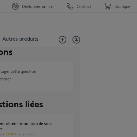
Devis avec un pro
Contact
Boutique
Autres produits
ons
tager cette question
primer
tions liées
ne
SÉCURITÉ
il y a 3 mois
es