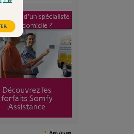
tique de
vention d'un spécialiste
à mon domicile ?
TER
Découvrez les
forfaits Somfy
Assistance
Haut de page