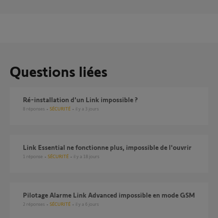
Questions liées
ré-installation d'un Link impossible ?
8
réponses
SÉCURITÉ
il y a 3 jours
Link Essential ne fonctionne plus, impossible de l'ouvrir
1
réponse
SÉCURITÉ
il y a 18 jours
Pilotage Alarme Link Advanced impossible en mode GSM
2
réponses
SÉCURITÉ
il y a 6 jours