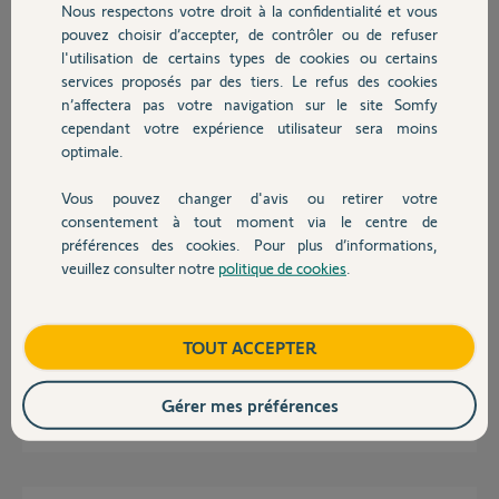
Sur iOS, téléphone connecté sur le même réseau 2.4GHz, le produit
Nous respectons votre droit à la confidentialité et vous
Chauffage
est apparu (Somfy home alarm ??) dans la liste de réseaux WiFi
pouvez choisir d’accepter, de contrôler ou de refuser
disponible. Je m'y suis connecté puis il a disparu.
l'utilisation de certains types de cookies ou certains
J'ai aussi lu:
services proposés par des tiers. Le refus des cookies
Autres produits
https://support.somfyprotect.com/hc/fr/articles/207224089
...
n’affectera pas votre navigation sur le site Somfy
cependant votre expérience utilisateur sera moins
optimale.
xavier F.
il y a presque 8 ans
Vous pouvez changer d'avis ou retirer votre
Participer au fil de discussion
Devis avec un pro
consentement à tout moment via le centre de
préférences des cookies. Pour plus d’informations,
veuillez consulter notre
politique de cookies
.
Contact
Réponses
Boutique
TOUT ACCEPTER
Même problème
Gérer mes préférences
Thomas B.
il y a presque 8 ans