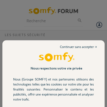
Particuliers
Professionnels
Forum
LES SUJETS SÉCURITÉ
Volet
installation du link impossible...
Continuer sans accepter →
Bonjour
Portail
Reçu hier une box Tahoma (qui ne fonctionne pas, j'ai tout essayé et
j'ai envoyé un message) et une alarme Somfy.
L'installation du LINK reste impossible dès la première étape. J'ai tout
Garage
Nous respectons votre vie privée
essayé:
vérifier les paramètres suivants auprès de ma livebox :
Nous (Groupe SOMFY) et nos partenaires utilisons des
Sécurité
technologies telles que les cookies sur notre site pour les
Type de réseau WiFi 2.4GHz (5GHz désactivé )
finalités suivantes: Personnaliser le contenu et les
Mode de sécurité en WPA2 PSK/AES.
publicités, offrir une expérience personnalisée et analyser
Pas de caractères spéciaux dans le mot de passe et SSID
Domotique
notre trafic.
Filtrage MAC et WPS désactivé
Canal automatique