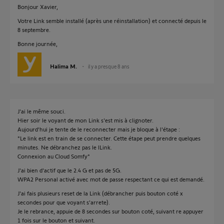
Bonjour Xavier,
Votre Link semble installé (après une réinstallation) et connecté depuis le
8 septembre.
Bonne journée,
Halima M.
il y a presque 8 ans
J'ai le même souci.
Hier soir le voyant de mon Link s'est mis à clignoter.
Aujourd'hui je tente de le reconnecter mais je bloque à l'étape :
"Le link est en train de se connecter. Cette étape peut prendre quelques
minutes. Ne débranchez pas le lLink.
Connexion au Cloud Somfy"
J'ai bien d'actif que le 2.4 G et pas de 5G.
WPA2 Personal activé avec mot de passe respectant ce qui est demandé.
J'ai fais plusieurs reset de la Link (débrancher puis bouton coté x
secondes pour que voyant s'arrete).
Je le rebrance, appuie de 8 secondes sur bouton coté, suivant re appuyer
1 fois sur le bouton et suivant.