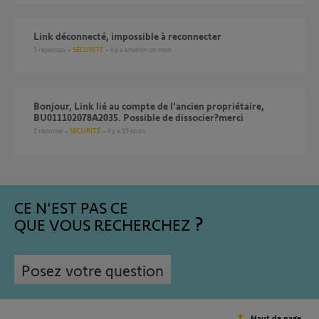
Link déconnecté, impossible à reconnecter
5
réponses
SÉCURITÉ
il y a environ un mois
Bonjour, Link lié au compte de l'ancien propriétaire,
BU011102078A2035. Possible de dissocier?merci
1
réponse
SÉCURITÉ
il y a 19 jours
CE N'EST PAS CE
QUE VOUS RECHERCHEZ
Posez votre question
Haut de page