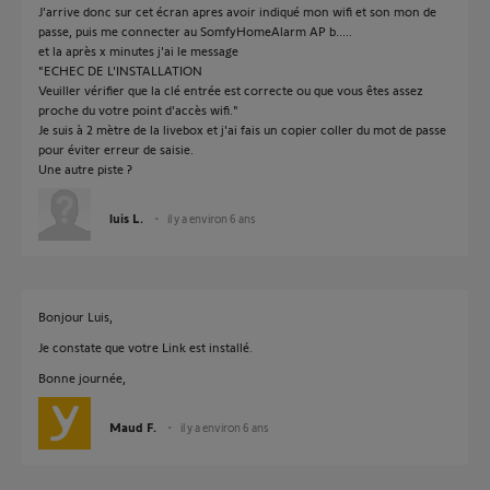
J'arrive donc sur cet écran apres avoir indiqué mon wifi et son mon de
passe, puis me connecter au SomfyHomeAlarm AP b.....
et la après x minutes j'ai le message
"ECHEC DE L'INSTALLATION
Veuiller vérifier que la clé entrée est correcte ou que vous êtes assez
proche du votre point d'accès wifi."
Je suis à 2 mètre de la livebox et j'ai fais un copier coller du mot de passe
pour éviter erreur de saisie.
Une autre piste ?
luis L.
il y a environ 6 ans
Bonjour Luis,
Je constate que votre Link est installé.
Bonne journée,
Maud F.
il y a environ 6 ans