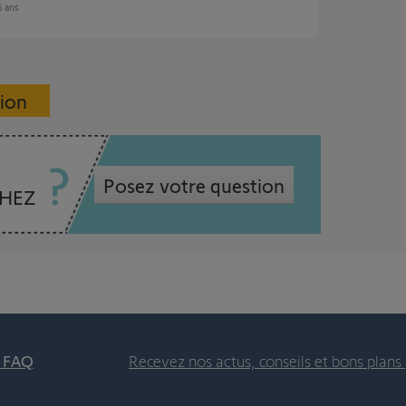
 6 ans
sion
Posez votre question
CHEZ
t FAQ
Recevez nos actus, conseils et bons plans 