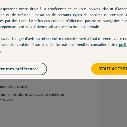
espectons votre droit à la confidentialité et vous pouvez choisir d’accep
ler ou de refuser l'utilisation de certains types de cookies ou certains s
és par des tiers. Le refus des cookies n’affectera pas votre navigation sur 
cependant votre expérience utilisateur sera moins optimale.
ouvez changer d'avis ou retirer votre consentement à tout moment via le ce
ences des cookies. Pour plus d’informations, veuillez consulter notre
poli
s
.
 6 ans
er mes préférences
TOUT ACCEP
oins d'où il vient ?
ité ou non de câblage sans avoir un schéma de
votre VMC.