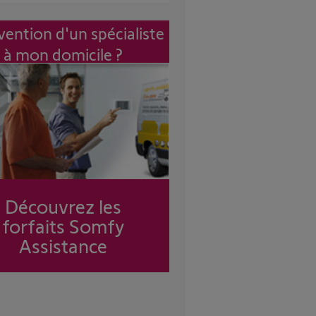
vention d'un spécialiste
à mon domicile ?
Découvrez les
forfaits Somfy
Assistance