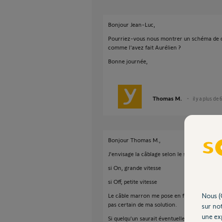
Bonjour Jean-Luc,
Pourriez-vous nous montrer un schéma de c
comme l'avez fait Aurélien ?
Bonne journée,
Thomas M.
il y a plus de 
Bonjour Thomas M.,
J'envisage la câblage selon le schéma ci-join
si On, grande vitesse
si Off, petite vitesse
Nous (
Le câble marron me pose en fait problème : je
pas certain de ma solution.
sur not
une exp
Si quelqu'un saurait éventuellement m'aider 