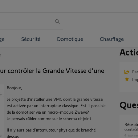
ge
Sécurité
Domotique
Chauffage
Acti
S
 contrôler la Grande Vitesse d'une
Par
Im
Bonjour,
Je projette d'installer une VMC dont la grande vitesse
Ques
est activée par un interrupteur classique. Est-il possible
de la domotiser via un micro-module Zwave?
Je pensais câbler comme sur le schema ci-joint.
Récepteur Somfy Izymo IO VR pour
contrô
Il n'y aura pas d'interrupteur physique de branché
6
réponse
dessus.