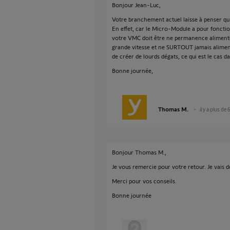
Bonjour Jean-Luc,
Votre branchement actuel laisse à penser qu
En effet, car le Micro-Module a pour foncti
votre VMC doit être ne permanence alimenté, 
grande vitesse et ne SURTOUT jamais alimen
de créer de lourds dégats, ce qui est le cas 
Bonne journée,
Thomas M.
il y a plus de 
Bonjour Thomas M.,
Je vous remercie pour votre retour. Je vais 
Merci pour vos conseils.
Bonne journée