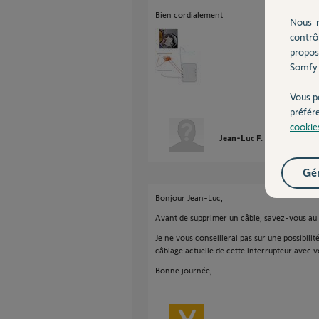
Bien cordialement
Nous r
contrô
propos
Somfy 
Vous p
préfér
cookie
Jean-Luc F.
il y a plus de
Gér
Bonjour Jean-Luc,
Avant de supprimer un câble, savez-vous au m
Je ne vous conseillerai pas sur une possibil
câblage actuelle de cette interrupteur avec 
Bonne journée,