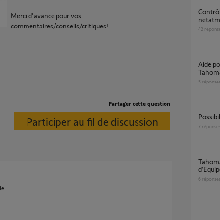
Contrôle lumière TaHoma et produit Legrand
Merci d'avance pour vos
netat
commentaires/conseils/critiques!
42
répons
Aide pour commander une VMC avec
Tahom
5
réponse
Partager cette question
Possib
Participer au fil de discussion
7
réponse
Tahoma switch - Demande nouveau type
d’Equi
6
réponse
le