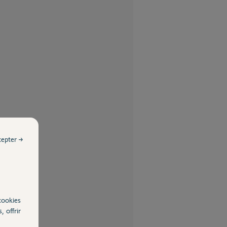
cepter →
cookies
, offrir