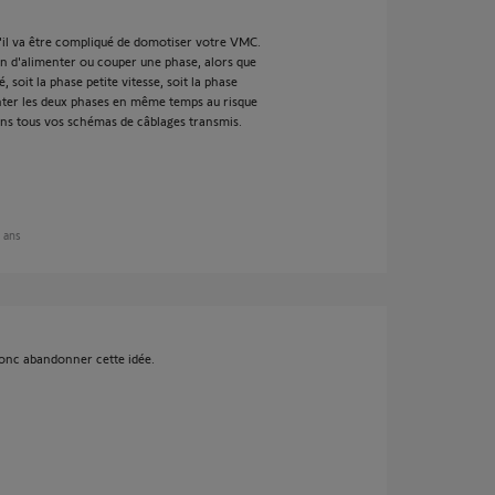
'il va être compliqué de domotiser votre VMC.
on d'alimenter ou couper une phase, alors que
soit la phase petite vitesse, soit la phase
ter les deux phases en même temps au risque
dans tous vos schémas de câblages transmis.
6 ans
donc abandonner cette idée.