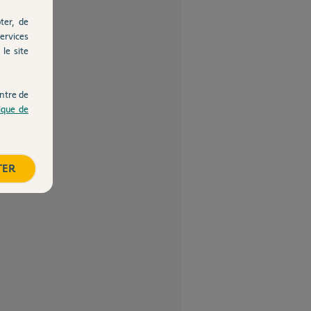
ter, de
ervices
le site
ntre de
tique de
TER