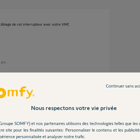
âblage de cet interrupteur avec votre VMC
6 ans
Continuer sans ac
t pour contrôler la vitesse de la VMC :
Nous respectons votre vie privée
Groupe SOMFY) et nos partenaires utilisons des technologies telles que les 
 pense qu'il faut le supprimer. Mais je ne suis
re site pour les finalités suivantes: Personnaliser le contenu et les publicités
érience personnalisée et analyser notre trafic.
?