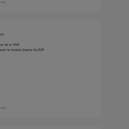
6 ans
son.
teur de la VMC
 avec le module Zwave On/Off
 6 ans