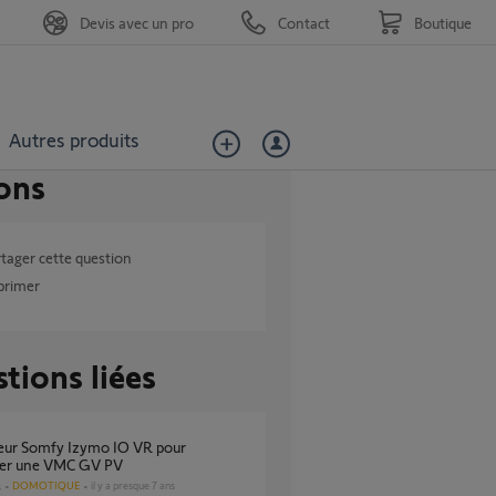
Devis avec un pro
Contact
Boutique
Autres produits
ons
tager cette question
primer
tions liées
ler une VMC GV PV
DOMOTIQUE
il y a presque 7 ans
s