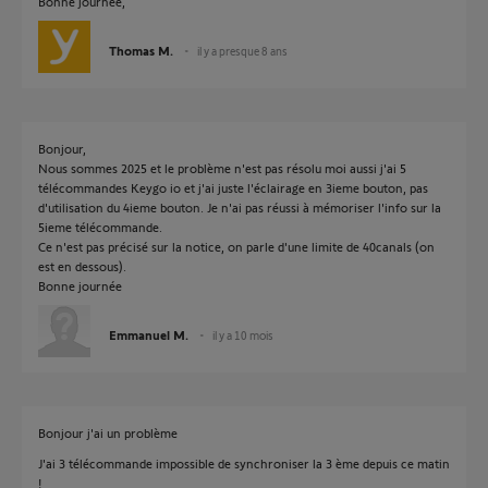
Bonne journée,
Thomas M.
il y a presque 8 ans
Bonjour,
Nous sommes 2025 et le problème n'est pas résolu moi aussi j'ai 5
télécommandes Keygo io et j'ai juste l'éclairage en 3ieme bouton, pas
d'utilisation du 4ieme bouton. Je n'ai pas réussi à mémoriser l'info sur la
5ieme télécommande.
Ce n'est pas précisé sur la notice, on parle d'une limite de 40canals (on
est en dessous).
Bonne journée
Emmanuel M.
il y a 10 mois
Bonjour j'ai un problème
J'ai 3 télécommande impossible de synchroniser la 3 ème depuis ce matin
!