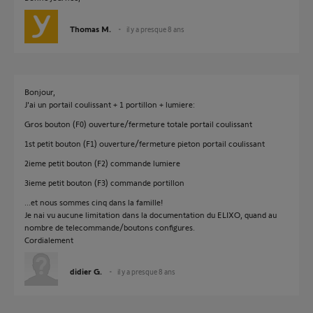
Thomas M.
il y a presque 8 ans
Bonjour,
J'ai un portail coulissant + 1 portillon + lumiere:
Gros bouton (F0) ouverture/fermeture totale portail coulissant
1st petit bouton (F1) ouverture/fermeture pieton portail coulissant
2ieme petit bouton (F2) commande lumiere
3ieme petit bouton (F3) commande portillon
...et nous sommes cinq dans la famille!
Je nai vu aucune limitation dans la documentation du ELIXO, quand au
nombre de telecommande/boutons configures.
Cordialement
didier G.
il y a presque 8 ans