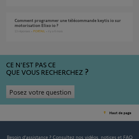
Comment programmer une télécommande keytis io sur
motorisation Elixo io ?
13
réponses
PORTAIL
il y a 6 mois
CE N'EST PAS CE
QUE VOUS RECHERCHEZ
Posez votre question
Haut de page
Besoin d’assistance ?
Consultez nos vidéos, notices et FAQ