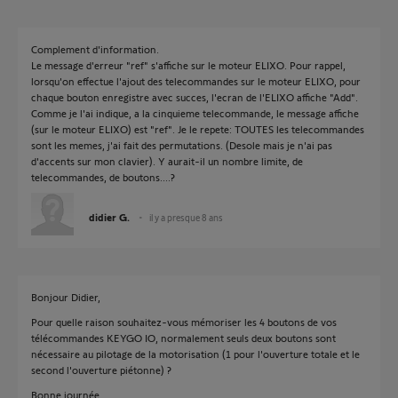
Complement d'information.
Le message d'erreur "ref" s'affiche sur le moteur ELIXO. Pour rappel,
lorsqu'on effectue l'ajout des telecommandes sur le moteur ELIXO, pour
chaque bouton enregistre avec succes, l'ecran de l'ELIXO affiche "Add".
Comme je l'ai indique, a la cinquieme telecommande, le message affiche
(sur le moteur ELIXO) est "ref". Je le repete: TOUTES les telecommandes
sont les memes, j'ai fait des permutations. (Desole mais je n'ai pas
d'accents sur mon clavier). Y aurait-il un nombre limite, de
telecommandes, de boutons....?
didier G.
il y a presque 8 ans
Bonjour Didier,
Pour quelle raison souhaitez-vous mémoriser les 4 boutons de vos
télécommandes KEYGO IO, normalement seuls deux boutons sont
nécessaire au pilotage de la motorisation (1 pour l'ouverture totale et le
second l'ouverture piétonne) ?
Bonne journée,