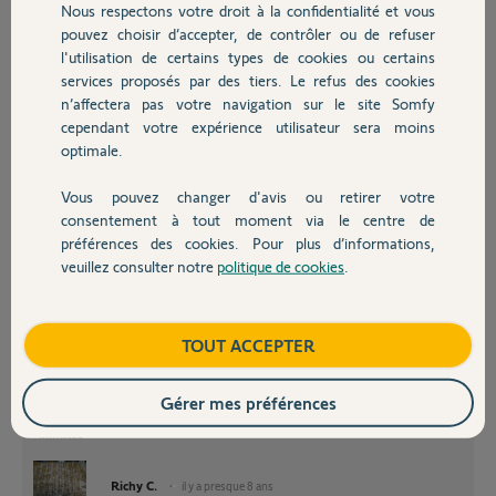
Nous respectons votre droit à la confidentialité et vous
Chauffage
Les 4 premieres keygo io configurees fonctionnent avec toutes leurs
pouvez choisir d’accepter, de contrôler ou de refuser
(4) boutons.
l'utilisation de certains types de cookies ou certains
services proposés par des tiers. Le refus des cookies
Autres produits
didier G.
n’affectera pas votre navigation sur le site Somfy
il y a presque 8 ans
cependant votre expérience utilisateur sera moins
Participer au fil de discussion
optimale.
Vous pouvez changer d'avis ou retirer votre
Devis avec un pro
consentement à tout moment via le centre de
préférences des cookies. Pour plus d’informations,
veuillez consulter notre
politique de cookies
.
Vous avez ces infos dans la notice:
Contact
Nombre de canaux mémorisables.
Commandes monodirectionnelles (Keygo io, Situo io, ...)
Boutique
TOUT ACCEPTER
Commande ouverture totale/piéton : 30
Commande éclairage : 4
Commande sortie auxiliaire : 4
Gérer mes préférences
Commandes bidirectionnelles (Keytis io, Telis io, Composio io, ...) :
Illimités
Richy C.
il y a presque 8 ans