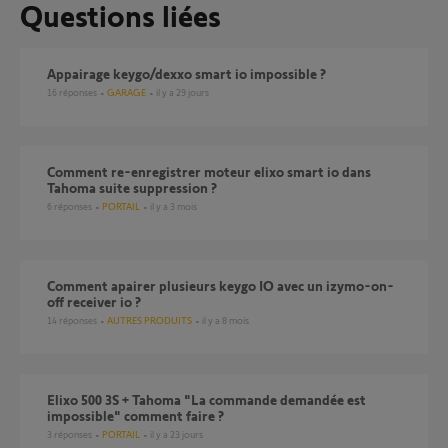
Questions liées
Appairage keygo/dexxo smart io impossible ?
16
réponses
GARAGE
il y a 29 jours
Comment re-enregistrer moteur elixo smart io dans
Tahoma suite suppression ?
6
réponses
PORTAIL
il y a 3 mois
Comment apairer plusieurs keygo IO avec un izymo-on-
off receiver io ?
14
réponses
AUTRES PRODUITS
il y a 8 mois
Elixo 500 3S + Tahoma "La commande demandée est
impossible" comment faire ?
3
réponses
PORTAIL
il y a 23 jours