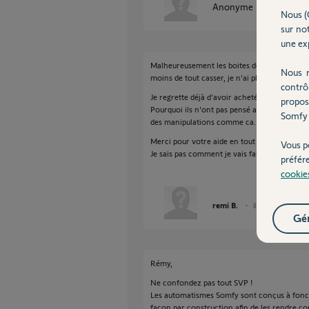
Anonyme
il y a presque
Nous (
sur not
une exp
Malheureusement les boites de dérivation on é
Nous r
moins de tout casser, je n'ai plus acces a cett
contrô
Je regrette déjà d'avoir acheté du somfy.
propos
Pourquoi ils n'ont pas pensé a un interrupteur
Somfy 
des manipulations comme ca.
Merci pour votre aide en tout cas.
Vous p
Je sais pas comment je vais faire pour pouvo
préfér
cookie
remi B.
il y a presque 8 an
Gér
Rémy,
Ne confondez pas tout SVP !
Les automatismes Somfy sont conçus à fonc
façon par construction afin de les rendre com