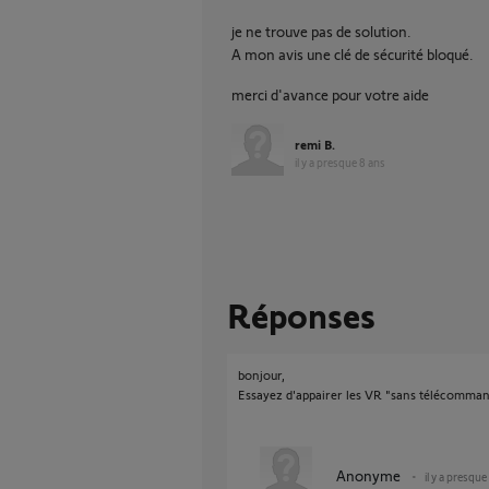
je ne trouve pas de solution.
A mon avis une clé de sécurité bloqué.
merci d'avance pour votre aide
remi B.
il y a presque 8 ans
Réponses
bonjour,
Essayez d'appairer les VR "sans télécomman
Anonyme
il y a presque