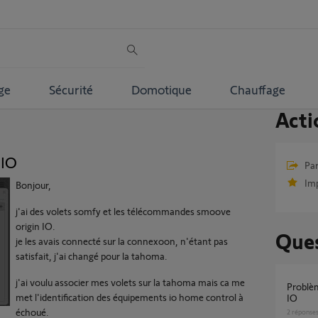
ge
Sécurité
Domotique
Chauffage
Acti
 IO
Par
Im
Bonjour,
j'ai des volets somfy et les télécommandes smoove
origin IO.
Ques
je les avais connecté sur la connexoon, n'étant pas
satisfait, j'ai changé pour la tahoma.
j'ai voulu associer mes volets sur la tahoma mais ca me
Problème avec la Tahoma et Smoove Origin
met l'identification des équipements io home control à
IO
échoué.
2
réponse