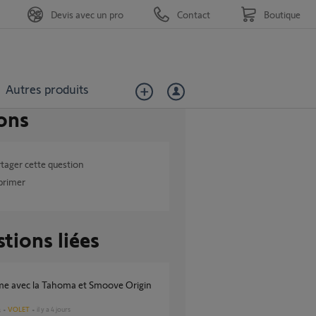
Devis avec un pro
Contact
Boutique
Autres produits
ons
tager cette question
primer
tions liées
VOLET
il y a 4 jours
s