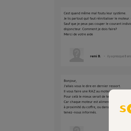
Cest quand même mal foutu leur système.
Je lis partout quil faut réinitialiser le moteur
Sauf que je peux pas couper le courant individ
disjoncteur. Comment je dois faire?
Merci de votre aide
remi B.
il y a presque 8 an
Bonjour,
J'allais vous le dire en dernier ressort.
Il vous faire une RAZ au moteur pour pouvoir l
Pour celà le mieux serait de tester sur un se
Car chaque moteur est alimenté via une déri
à proximité du coffre, ou dans le coffre.
tenez-nous informés.