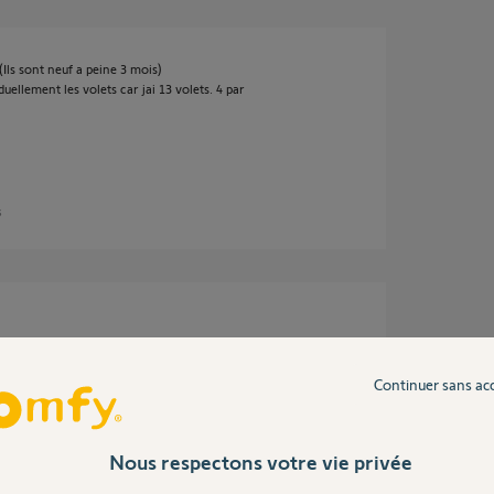
. (Ils sont neuf a peine 3 mois)
uellement les volets car jai 13 volets. 4 par
s
e réinitialiser.
ul VR en le débranchant de sa dérivation.
Continuer sans ac
vation, souvent on la trouve sous un couvercle
Nous respectons votre vie privée