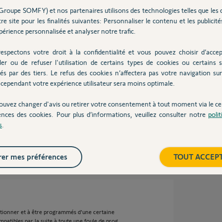
 8 ans
Groupe SOMFY) et nos partenaires utilisons des technologies telles que les 
re site pour les finalités suivantes: Personnaliser le contenu et les publicités
érience personnalisée et analyser notre trafic.
té mise derriere le placo par l'installateur. A
espectons votre droit à la confidentialité et vous pouvez choisir d’accep
e boite.
ler ou de refuser l'utilisation de certains types de cookies ou certains s
és par des tiers. Le refus des cookies n’affectera pas votre navigation sur 
 dans le coffre du volet si on a besoin de faire
cependant votre expérience utilisateur sera moins optimale.
ouvez changer d'avis ou retirer votre consentement à tout moment via le ce
ir couper le courant d'un seul volet
ences des cookies. Pour plus d’informations, veuillez consulter notre
poli
s
.
s
er mes préférences
TOUT ACCEP
tionner et à être programmés d'une certaine
patibles par la suite à toute une foule de prog