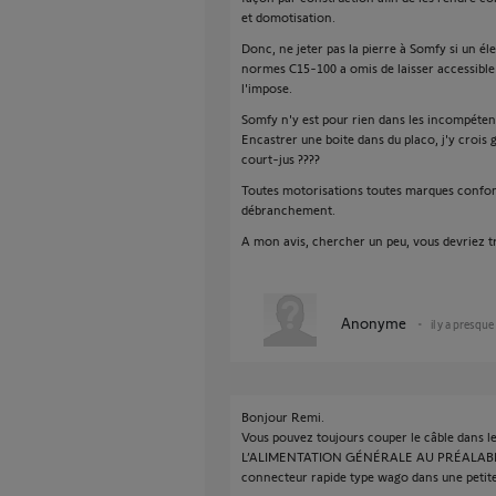
et domotisation.
Donc, ne jeter pas la pierre à Somfy si un él
normes C15-100 a omis de laisser accessi
l'impose.
Somfy n'y est pour rien dans les incompétenc
Encastrer une boite dans du placo, j'y crois 
court-jus ????
Toutes motorisations toutes marques confon
débranchement.
A mon avis, chercher un peu, vous devriez tr
Anonyme
il y a presque
Bonjour Remi.
Vous pouvez toujours couper le câble dans
L’ALIMENTATION GÉNÉRALE AU PRÉALABLE !) 
connecteur rapide type wago dans une petite