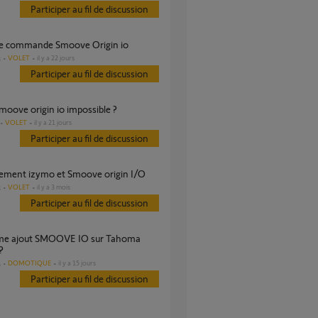
Participer au fil de discussion
 de commande Smoove Origin io
VOLET
il y a 22 jours
s
Participer au fil de discussion
smoove origin io impossible ?
VOLET
il y a 21 jours
Participer au fil de discussion
hement izymo et Smoove origin I/O
VOLET
il y a 3 mois
s
Participer au fil de discussion
?
DOMOTIQUE
il y a 15 jours
s
Participer au fil de discussion