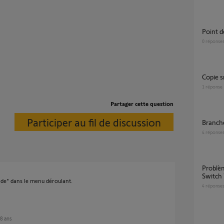
Point
0
réponse
copie 
1
réponse
Partager cette question
Participer au fil de discussion
Branc
4
réponse
Problème ajout SMOOVE IO sur Tahoma
Switch 
de" dans le menu déroulant.
4
réponse
 8 ans