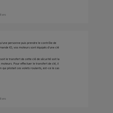
 8 ans
 qu'une personne puis prendre le contrôle de
mande IO, vos moteurs sont équipés d'une clé
soit le transfert de cette clé de sécurité soit la
oteurs. Pour effectuer le transfert de clé, il
ui pilotait ces volets roulants, est-ce le cas
 8 ans