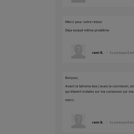
Merci pour votre retour
Deja essayé même problème
remi B.
il y a presque 8 an
Bonjour,
Avant la tahoma box j'avais la connexon, est
qui étaient instales sur ma conexoon sur m
merci
remi B.
il y a presque 8 an