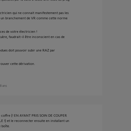
ectricien qui ne connait manifestement pas les
ble un branchement de VR comme cette norme
es de votre électricien !
guère, faudrait-il être inconscient en cas de
dues doit pouvoir subir une RAZ par
ouver cette dérivation.
 8 ans
 le coffre (! EN AYANT PRIS SOIN DE COUPER
et le reconnecter ensuite en installant un
 boîte.