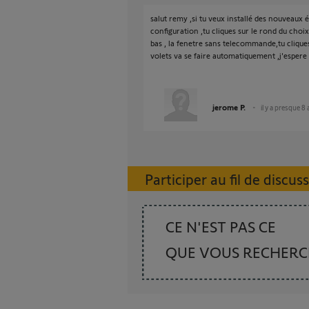
salut remy ,si tu veux installé des nouveaux é
configuration ,tu cliques sur le rond du choi
bas , la fenetre sans telecommande,tu clique
volets va se faire automatiquement ,j'espere t
jerome P.
il y a presque 8
Participer au fil de discus
CE N'EST PAS CE
QUE VOUS RECHER