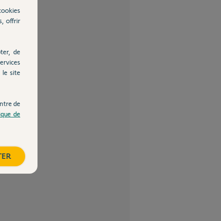
cookies
, offrir
ter, de
ervices
le site
ntre de
tique de
TER