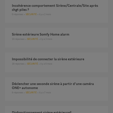
Incohérence comportement Sirène/Centrale/Site après
chgt piles ?
0
réponses
SÉCURITÉ
il y a 2 mois
Sirène extérieure Somfy Home alarm
10
réponses
SÉCURITÉ
il y a 3 mois
Impossibilité de connecter la sirène extérieure
18
réponses
SÉCURITÉ
il y a 6 mois
Déclencher une seconde sirène à partir d'une caméra
ONE+ autonome
6
réponses
SÉCURITÉ
il y a 7 mois
Disfonctionnement sirène extérieure?