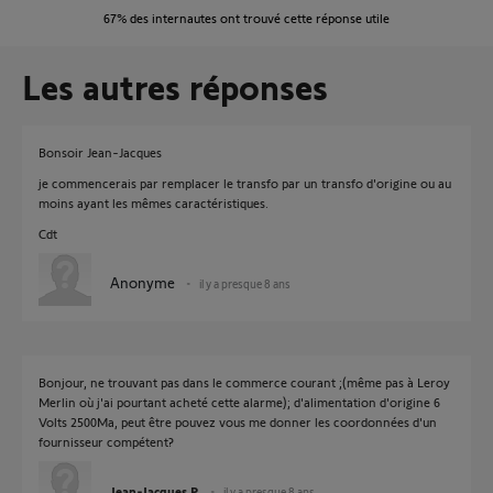
67%
des internautes ont trouvé cette réponse utile
Les autres réponses
Bonsoir Jean-Jacques
je commencerais par remplacer le transfo par un transfo d'origine ou au
moins ayant les mêmes caractéristiques.
Cdt
Anonyme
il y a presque 8 ans
Bonjour, ne trouvant pas dans le commerce courant ;(même pas à Leroy
Merlin où j'ai pourtant acheté cette alarme); d'alimentation d'origine 6
Volts 2500Ma, peut être pouvez vous me donner les coordonnées d'un
fournisseur compétent?
Jean-Jacques P.
il y a presque 8 ans