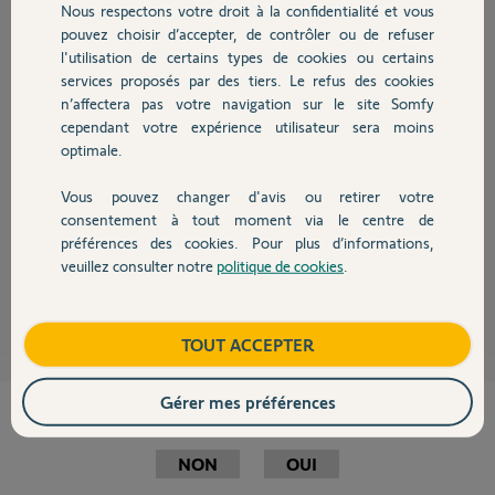
Participer au fil de discussion
Nous respectons votre droit à la confidentialité et vous
Chauffage
pouvez choisir d’accepter, de contrôler ou de refuser
l'utilisation de certains types de cookies ou certains
services proposés par des tiers. Le refus des cookies
Autres produits
n’affectera pas votre navigation sur le site Somfy
cependant votre expérience utilisateur sera moins
Bonjour Jean-Jacques,
optimale.
Le plus sûr serait d'abord brancher à la centrale un câble 6v-2500mA.
Ensuite, réinstallez la sirène extérieure avec des piles neuves et, si
Vous pouvez changer d'avis ou retirer votre
Devis avec un pro
possible, rapprochez la centrale.
consentement à tout moment via le centre de
Bonne journée,
préférences des cookies. Pour plus d’informations,
veuillez consulter notre
politique de cookies
.
Contact
Halima M.
il y a presque 8 ans
Boutique
TOUT ACCEPTER
Gérer mes préférences
Cette réponse vous a-t-elle aidé ?
NON
OUI