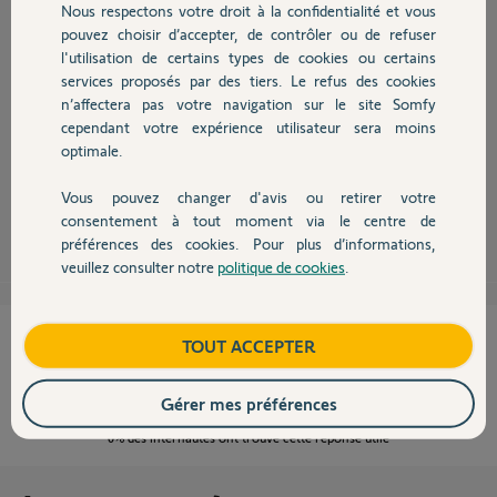
Nous respectons votre droit à la confidentialité et vous
Chauffage
pouvez choisir d’accepter, de contrôler ou de refuser
l'utilisation de certains types de cookies ou certains
services proposés par des tiers. Le refus des cookies
Autres produits
Bonjour Rodolphe
n’affectera pas votre navigation sur le site Somfy
Auriez-vous la possibilité de la connecter chez un voisin ou ami, afin
cependant votre expérience utilisateur sera moins
d'éliminer un éventuel problème sur votre installation ?
optimale.
Cdt
Vous pouvez changer d'avis ou retirer votre
Devis avec un pro
Anonyme
il y a presque 8 ans
consentement à tout moment via le centre de
préférences des cookies. Pour plus d’informations,
veuillez consulter notre
politique de cookies
.
Contact
Cette réponse vous a-t-elle aidé ?
Boutique
TOUT ACCEPTER
NON
OUI
Gérer mes préférences
0%
des internautes ont trouvé cette réponse utile