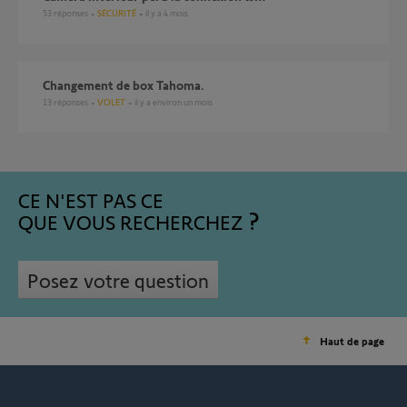
53
réponses
SÉCURITÉ
il y a 4 mois
Changement de box Tahoma.
13
réponses
VOLET
il y a environ un mois
CE N'EST PAS CE
QUE VOUS RECHERCHEZ
Posez votre question
Haut de page