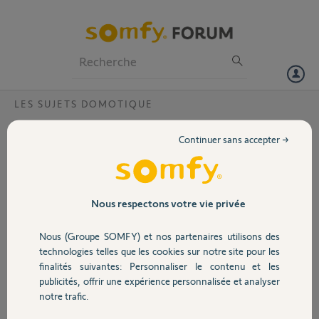
Particuliers
Professionnels
Forum
LES SUJETS DOMOTIQUE
Volet
Perde de connexion Box Connexon
Continuer sans accepter →
Bonsoir,
Portail
J'ai un soucis avec ma box connexoon (0804-2593-4853), celle-ci ne
se connecte pas, le voyant reste rouge fixe.
Garage
Nous respectons votre vie privée
Merci
Nous (Groupe SOMFY) et nos partenaires utilisons des
Sécurité
technologies telles que les cookies sur notre site pour les
Rodolphe T.
finalités suivantes: Personnaliser le contenu et les
il y a presque 8 ans
publicités, offrir une expérience personnalisée et analyser
Domotique
Participer au fil de discussion
notre trafic.