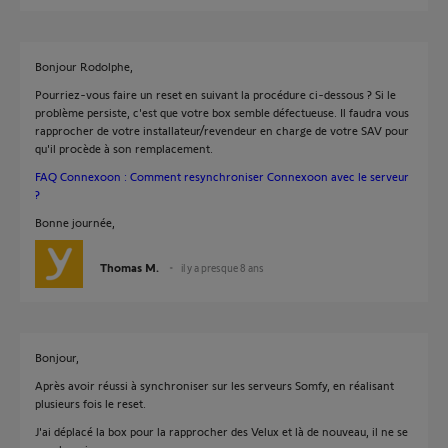
Bonjour Rodolphe,
Pourriez-vous faire un reset en suivant la procédure ci-dessous ? Si le
problème persiste, c'est que votre box semble défectueuse. Il faudra vous
rapprocher de votre installateur/revendeur en charge de votre SAV pour
qu'il procède à son remplacement.
FAQ Connexoon : Comment resynchroniser Connexoon avec le serveur
?
Bonne journée,
Thomas M.
il y a presque 8 ans
Bonjour,
Après avoir réussi à synchroniser sur les serveurs Somfy, en réalisant
plusieurs fois le reset.
J'ai déplacé la box pour la rapprocher des Velux et là de nouveau, il ne se