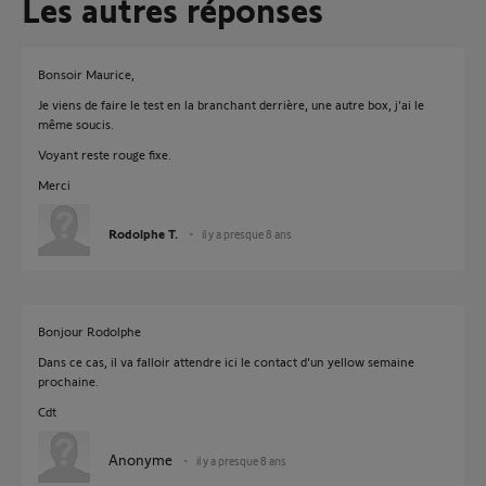
Les autres réponses
Bonsoir Maurice,
Je viens de faire le test en la branchant derrière, une autre box, j'ai le
même soucis.
Voyant reste rouge fixe.
Merci
Rodolphe T.
il y a presque 8 ans
Bonjour Rodolphe
Dans ce cas, il va falloir attendre ici le contact d'un yellow semaine
prochaine.
Cdt
Anonyme
il y a presque 8 ans