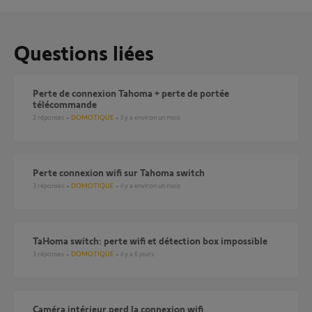
Questions liées
perte de connexion Tahoma + perte de portée
télécommande
2
réponses
DOMOTIQUE
il y a environ un mois
perte connexion wifi sur Tahoma switch
3
réponses
DOMOTIQUE
il y a environ un mois
TaHoma switch: perte wifi et détection box impossible
3
réponses
DOMOTIQUE
il y a 6 jours
Caméra intérieur perd la connexion wifi