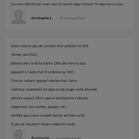
j'ai mon électricien avec moi ce serait super d'avoir la réponse ce jour
christophe L.
il y a presque 8 ans
Vous n'aurez pas de contact d'un yellow's le W.E
Tentez une RAZ;
débranchez la fiche d'alim 230v derrière la box.
appuyez à l'aide d'un trombone sur RST.
Tout en restant appuyé rebranchez l'alim.
relâchez seulement lorsque la led rouge reste allumée;
attndre jusqu'à 15mn que la led blanche s'allume.
supprimez vos caches, popups, etc....
vérifiez que votre compte Somfy est bien actif.
Si pas de résultat il faudra attendre lundi.
Anonyme
il y a presque 8 ans