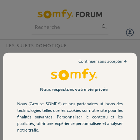
Particuliers
Professionnels
Forum
LES SUJETS DOMOTIQUE
Volet
le code PIN est correct mais votre box est
Continuer sans accepter →
déjà activée.que faire le code pin est 1213
Portail
1435 4955?
Bonjour,
Garage
Nous respectons votre vie privée
Tahoma achetée sur Amazon et le code pin est correct mais ma box
est déjà activé.
Nous (Groupe SOMFY) et nos partenaires utilisons des
Sécurité
Que faire?
technologies telles que les cookies sur notre site pour les
1213 1435 4955
finalités suivantes: Personnaliser le contenu et les
publicités, offrir une expérience personnalisée et analyser
Domotique
christophe L.
notre trafic.
il y a presque 8 ans