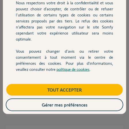
Participer au fil de discussion
Nous respectons votre droit à la confidentialité et vous
Chauffage
pouvez choisir d’accepter, de contrôler ou de refuser
l'utilisation de certains types de cookies ou certains
services proposés par des tiers. Le refus des cookies
Autres produits
Réponses
n’affectera pas votre navigation sur le site Somfy
cependant votre expérience utilisateur sera moins
optimale.
Bonjour,
Était-ce un produit d'occaz?
Vous pouvez changer d'avis ou retirer votre
Devis avec un pro
Si oui il faudra attendre qu'un yellow's vous la débloque.
consentement à tout moment via le centre de
préférences des cookies. Pour plus d’informations,
Anonyme
il y a presque 8 ans
veuillez consulter notre
politique de cookies
.
Contact
Boutique
TOUT ACCEPTER
Non cest un produit neuf acheté sur amazon
Gérer mes préférences
christophe L.
il y a presque 8 ans