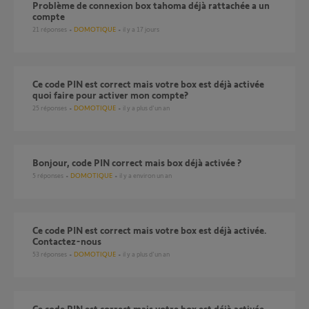
Problème de connexion box tahoma déjà rattachée a un
compte
21
réponses
DOMOTIQUE
il y a 17 jours
Ce code PIN est correct mais votre box est déjà activée
quoi faire pour activer mon compte?
25
réponses
DOMOTIQUE
il y a plus d'un an
Bonjour, code PIN correct mais box déjà activée ?
5
réponses
DOMOTIQUE
il y a environ un an
Ce code PIN est correct mais votre box est déjà activée.
Contactez-nous
53
réponses
DOMOTIQUE
il y a plus d'un an
Ce code PIN est correct mais votre box est déjà activée,