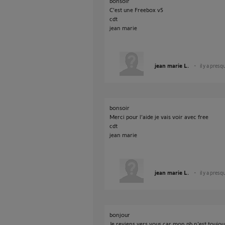
bonsoir
C'est une Freebox v5
cdt
jean marie
jean marie L.
il y a presq
bonsoir
Merci pour l'aide je vais voir avec free
cdt
jean marie
jean marie L.
il y a presq
bonjour
Je reviens vers vous car mon pb n'est toujours