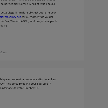
de port compris entre 32768 et 49151 ce qui
ette plage là , mais le pb c'est que je ne peux
alarmesomfy.net
car au moment de valider
e de Box/Modem ADSL , sauf que je peux pas le
 faire
de 6 ans
blique en suivant la procédure décrite au lien
vrir les ports 80 et 443 pour l'adresse IP
l'interface de votre Freebox OS :