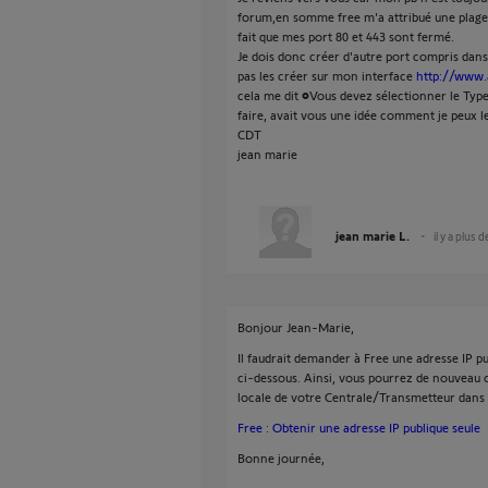
forum,en somme free m'a attribué une plage 
fait que mes port 80 et 443 sont fermé.
Je dois donc créer d'autre port compris dans c
pas les créer sur mon interface
http://www.
cela me dit •Vous devez sélectionner le Typ
faire, avait vous une idée comment je peux le
CDT
jean marie
jean marie L.
il y a plus 
Bonjour Jean-Marie,
Il faudrait demander à Free une adresse IP pu
ci-dessous. Ainsi, vous pourrez de nouveau ou
locale de votre Centrale/Transmetteur dans 
Free : Obtenir une adresse IP publique seule
Bonne journée,