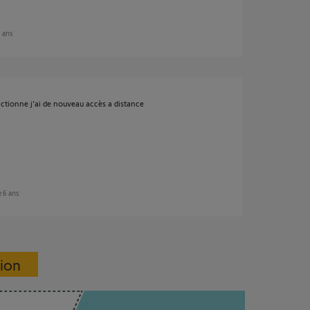
6 ans
nctionne j'ai de nouveau accès a distance
de 6 ans
sion