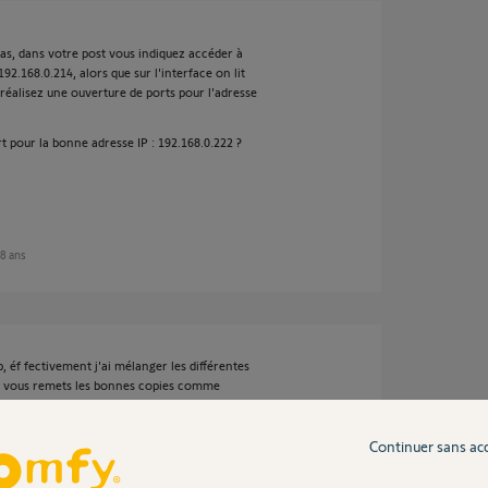
pas, dans votre post vous indiquez accéder à
192.168.0.214, alors que sur l'interface on lit
 réalisez une ouverture de ports pour l'adresse
t pour la bonne adresse IP : 192.168.0.222 ?
 8 ans
éf fectivement j'ai mélanger les différentes
je vous remets les bonnes copies comme
Continuer sans ac