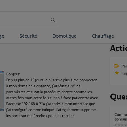
ge
Sécurité
Domotique
Chauffage
Acti
Par
Im
Bonjour
Depuis plus de 15 jours Je n’'arrive plus à me connecter
à mon domaine à distance, j'ai réinitialisé les
paramètres et suivit la procédure décrite comme les
Ques
autres fois mais cette fois ci rien à faire par contre avec
l'adresse 192.168.0.214 j'ai accès à mon interface que
j'ai configuré comme indiqué. J’ai également supprime
Comment obtenir mon nom de sous
les ports sur ma Freebox pour les recréer.
domai
34
répons