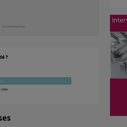
Inter
il y a presque 8 ans
dé ?
00%
 utile
ses