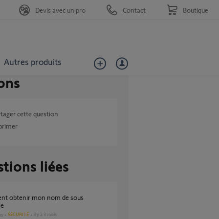
Devis avec un pro
Contact
Boutique
Autres produits
ons
tager cette question
primer
tions liées
ne
SÉCURITÉ
il y a 3 mois
es