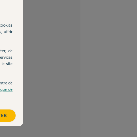
cookies
, offrir
ter, de
ervices
le site
ntre de
tique de
TER