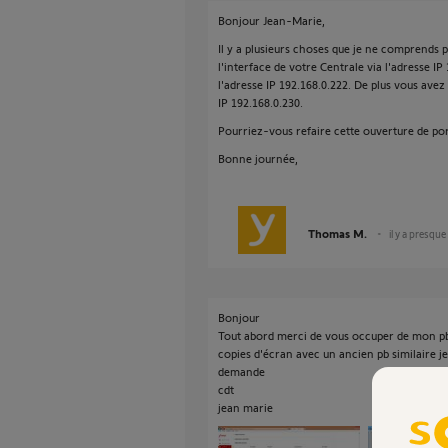
Bonjour Jean-Marie,
Il y a plusieurs choses que je ne comprends 
l'interface de votre Centrale via l'adresse IP 
l'adresse IP 192.168.0.222. De plus vous avez
IP 192.168.0.230.
Pourriez-vous refaire cette ouverture de por
Bonne journée,
Thomas M.
il y a presque
Bonjour
Tout abord merci de vous occuper de mon pb, 
copies d'écran avec un ancien pb similaire 
demande
cdt
jean marie