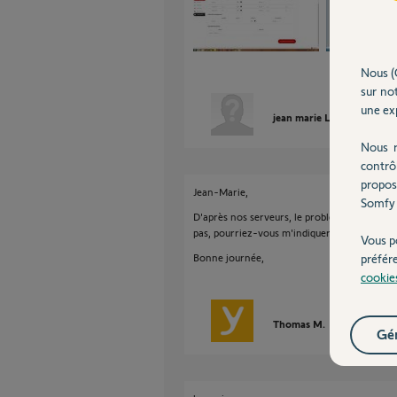
Nous (
sur not
une exp
jean marie L.
il y a presq
Nous r
contrô
propos
Jean-Marie,
Somfy 
D'après nos serveurs, le problème vient de l
pas, pourriez-vous m'indiquer le modèle de 
Vous p
Bonne journée,
préfér
cookie
Thomas M.
il y a presque
Gér