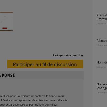
Acces distance sur deux centrales Somfy
Protex
1
réponse
réini
12
répons
Partager cette question
Nom d
Participer au fil de discussion
6
réponse
Nouveau Nom de sous-domaine
(change
18
répons
éalisez pour l'ouverture de ports est la bonne, mais
 il faudra vous rapprocher de votre fournisseur d'accès
uoi cette ouverture de port ne fonctionne pas.