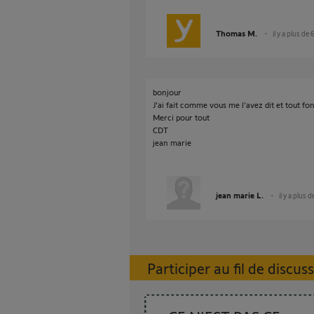
Thomas M.
il y a plus de 
bonjour
J'ai fait comme vous me l'avez dit et tout fo
Merci pour tout
CDT
jean marie
jean marie L.
il y a plus 
Participer au fil de discus