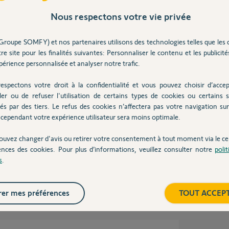
Nous respectons votre vie privée
Groupe SOMFY) et nos partenaires utilisons des technologies telles que les 
re site pour les finalités suivantes: Personnaliser le contenu et les publicités
érience personnalisée et analyser notre trafic.
ue 8 ans
espectons votre droit à la confidentialité et vous pouvez choisir d’accep
ler ou de refuser l'utilisation de certains types de cookies ou certains s
és par des tiers. Le refus des cookies n’affectera pas votre navigation sur 
cependant votre expérience utilisateur sera moins optimale.
'ouverture du port 80 et 443 qui ne fonctionne
votre Freebox ?
ouvez changer d'avis ou retirer votre consentement à tout moment via le ce
ences des cookies. Pour plus d’informations, veuillez consulter notre
poli
s
.
 8 ans
er mes préférences
TOUT ACCEP