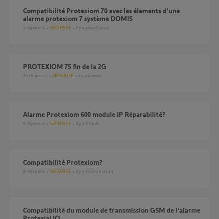
Compatibilité Protexiom 70 avec les élements d'une
alarme protexiom 7 système DOMIS
5
réponses
SÉCURITÉ
il y a plus d'un an
PROTEXIOM 75 fin de la 2G
33
réponses
SÉCURITÉ
il y a 4 mois
Alarme Protexiom 600 module IP Réparabilité?
6
réponses
SÉCURITÉ
il y a 6 mois
Compatibilité Protexiom?
8
réponses
SÉCURITÉ
il y a environ un an
compatibilité du module de transmission GSM de l'alarme
Protexial IO