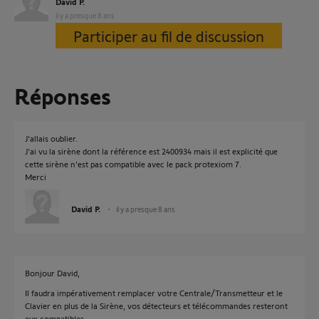
David P.
il y a presque 8 ans
Participer au fil de discussion
Réponses
J'allais oublier.
J'ai vu la sirène dont la référence est 2400934 mais il est explicité que
cette sirène n'est pas compatible avec le pack protexiom 7.
Merci
David P.
il y a presque 8 ans
Bonjour David,
Il faudra impérativement remplacer votre Centrale/Transmetteur et le
Clavier en plus de la Sirène, vos détecteurs et télécommandes resteront
eux compatibles.