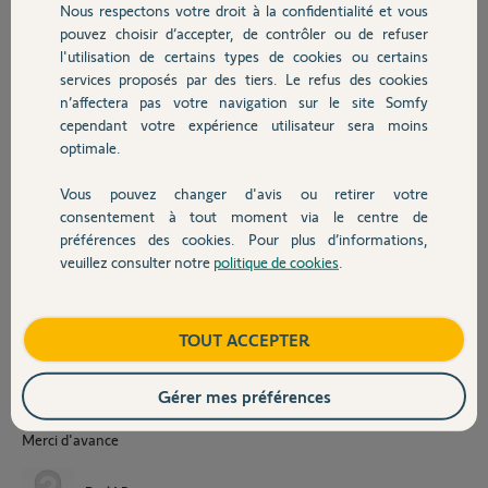
Nous respectons votre droit à la confidentialité et vous
Chauffage
Les détecteurs semblent
pouvez choisir d’accepter, de contrôler ou de refuser
fonctionnels (ils
l'utilisation de certains types de cookies ou certains
détectent quand on les
services proposés par des tiers. Le refus des cookies
Autres produits
tests) et le transmetteur
n’affectera pas votre navigation sur le site Somfy
RTC déclenche un appel
cependant votre expérience utilisateur sera moins
en cas d'ouverture du
optimale.
capot (alarme de
supervision).
Je souhaite donc conserver les détecteurs (et éventuellement le
Vous pouvez changer d'avis ou retirer votre
Devis avec un pro
transmetteur RTC) et donc remplacer la sirène/centrale, sans avoir à
consentement à tout moment via le centre de
racheter un pack complet. Outre des économies substancielles, cela
préférences des cookies. Pour plus d’informations,
me permettrait de ne pas avoir à remplacer tous les détecteurs (j'en
veuillez consulter notre
politique de cookies
.
Contact
ai une 12aine).
1/ Avez-vous une solution à suggérer ?
Boutique
TOUT ACCEPTER
2/ J'ai identifié le GSM starter pack, mais surdimensionné pour mon
besoin. Mais est ce que ce pack serait compatible avec les détecteurs.
Gérer mes préférences
Je joins une photo des détecteurs. Je ne trouve pas leurs références.
Merci d'avance