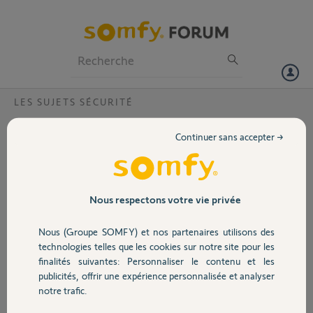
Particuliers
Professionnels
Forum
LES SUJETS SÉCURITÉ
Volet
Compatibilité de détécteurs Domis
Continuer sans accepter →
Protexiom avec sirènes/centrales récentes
Portail
Bonjour,
J'ai une ancienne alarme
Garage
Domis (de mémoire
Nous respectons votre vie privée
Protexiom 7).
La centrale sirène semble
Nous (Groupe SOMFY) et nos partenaires utilisons des
Sécurité
avoir rendu l'âme. J'ai
technologies telles que les cookies sur notre site pour les
essayé de ré-initialiser le
finalités suivantes: Personnaliser le contenu et les
système en suivant
publicités, offrir une expérience personnalisée et analyser
Domotique
divers protocoles
notre trafic.
partagés sur ce forum
mais sans succès.