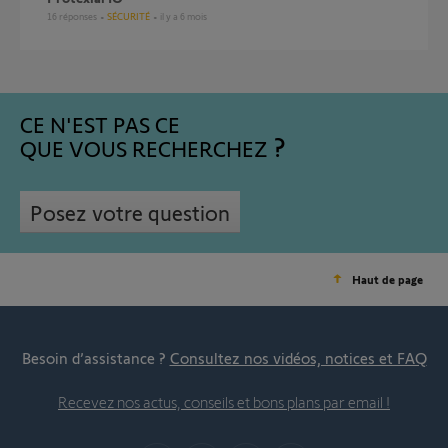
16
réponses
SÉCURITÉ
il y a 6 mois
CE N'EST PAS CE
QUE VOUS RECHERCHEZ
Posez votre question
Haut de page
Besoin d’assistance ?
Consultez nos vidéos, notices et FAQ
Recevez nos actus, conseils et bons plans par email !